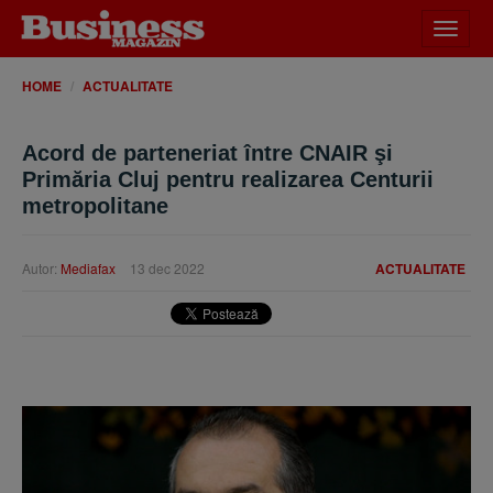
Desch
meniu
HOME
ACTUALITATE
Acord de parteneriat între CNAIR şi
Primăria Cluj pentru realizarea Centurii
metropolitane
Autor:
Mediafax
13 dec 2022
ACTUALITATE