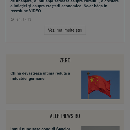
de finanţare, o influenţă serioasă asupra cursului, o creştere
a inflaţiei şi asupra creşterii economice. Ne-ar băga în
recesiune VIDEO
ieri, 17:13
Vezi mai multe ştiri
ZF.RO
China devastează ultima redută a
industriei germane
ALEPHNEWS.RO
Iranul pune șase condiții Statelor