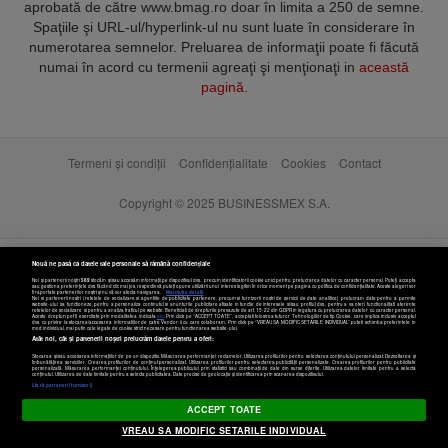
aprobată de către www.bmag.ro doar în limita a 250 de semne.
Spaţiile şi URL-ul/hyperlink-ul nu sunt luate în considerare în
numerotarea semnelor. Preluarea de informaţii poate fi făcută
numai în acord cu termenii agreaţi şi menţionaţi in
această
pagină
.
Termeni și condiții
Confidențialitate
Cookies
Contact
Copyright © 2025 BUSINESSMEX S.A.
Nouă ne pasă ca datele tale personale să rămână confidențiale
Noi și partenerii noștri
589
stocăm și/sau accesăm informații pe dispozitivul dvs., precum identificatorii cookie unici pentru prelucrarea datelor cu caracter personal. Puteți accepta
sau gestiona preferințele dvs. făcând clic mai jos, respectiv vă puteți opune utilizării unui interes legitim în orice moment pe pagina cu politica de confidențialitate. Aceste alegeri vor
fi raportate partenerilor noștri și nu vă vor afecta navigarea.
Mai multe detalii
Noi si partenerii nostri (retelele de socializare si agentiile de publicitate partenere, precum si furnizorii nostri de servicii de date analitice) prelucram date pentru a permite
website-ului sa functioneze, pentru a personaliza continutul si anunturile publicitare afisate in functie de interesele si/sau profilul dvs., pentru a va oferi functionalitati aferente
retelelor de socializare si pentru a analiza traficul pe website. Beneficiati de drepturile prevazute de art. 15-22 din GDPR in legatura cu prelucrarea datelor cu caracter personal.
Aceste drepturi pot fi exercitate prin modalitatea indicata
aici
. Prin click pe “ACCEPT TOATE”, acceptati folosirea tuturor Tehnologiilor de tip Cookie, care implica inclusiv acceptul
dvs. cu privire la stocarea/accesarea informatiilor de catre Vendor-ii cu care colaboram. Prin click pe “VREAU SA MODIFIC SETARILE INDIVIDUAL” puteti schimba preferintele in
mod individual, mai putin cele legate de cookie strict necesare pentru functionarea website-ului.
Atât noi, cât și partenerii noștri prelucrăm datele pentru a oferi:
Stocarea și/sau accesarea informațiilor de pe un dispozitiv. Măsurarea performanței reclamelor. Utilizarea profilurilor pentru selectarea conținutului personalizat. Dezvoltarea și
îmbunătățirea serviciilor. Crearea profilurilor de conținut personalizat. Utilizarea profilurilor pentru selectarea publicității personalizate. Crearea profilurilor pentru publicitate
personalizată. Măsurarea performanței conținutului. Înțelegerea publicului prin statistici sau combinații de date din surse diferite. Utilizarea datelor limitate pentru a selecta
Setări cookies
conținutul. Utilizarea de date limitate pentru a selecta publicitatea. Date precise de geolocație și identificarea prin scanarea dispozitivului.
Listă parteneri (furnizori)
ACCEPT TOATE
VREAU SA MODIFIC SETARILE INDIVIDUAL