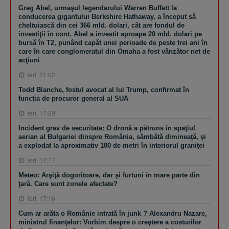
Greg Abel, urmaşul legendarului Warren Buffett la
conducerea gigantului Berkshire Hathaway, a început să
cheltuiască din cei 366 mld. dolari, cât are fondul de
investiţii în cont. Abel a investit aproape 20 mld. dolari pe
bursă în T2, punând capăt unei perioade de peste trei ani în
care în care conglomeratul din Omaha a fost vânzător net de
acţiuni
ieri, 21:02
Todd Blanche, fostul avocat al lui Trump, confirmat în
funcţia de procuror general al SUA
ieri, 17:20
Incident grav de securitate: O dronă a pătruns în spaţiul
aerian al Bulgariei dinspre România, sâmbătă dimineaţă, şi
a explodat la aproximativ 100 de metri în interiorul graniţei
ieri, 17:17
Meteo: Arşiţă dogoritoare, dar şi furtuni în mare parte din
ţară. Care sunt zonele afectate?
ieri, 17:16
Cum ar arăta o Românie intrată în junk ? Alexandru Nazare,
ministrul finanţelor: Vorbim despre o creştere a costurilor