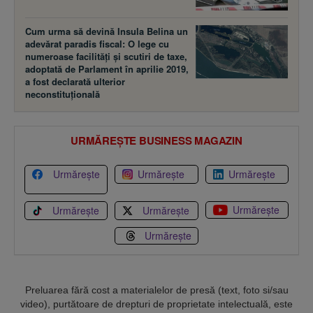
Cum urma să devină Insula Belina un
adevărat paradis fiscal: O lege cu
numeroase facilităţi şi scutiri de taxe,
adoptată de Parlament în aprilie 2019,
a fost declarată ulterior
neconstituţională
URMĂREȘTE BUSINESS MAGAZIN
Urmărește
Urmărește
Urmărește
Urmărește
Urmărește
Urmărește
Urmărește
Preluarea fără cost a materialelor de presă (text, foto si/sau
video), purtătoare de drepturi de proprietate intelectuală, este