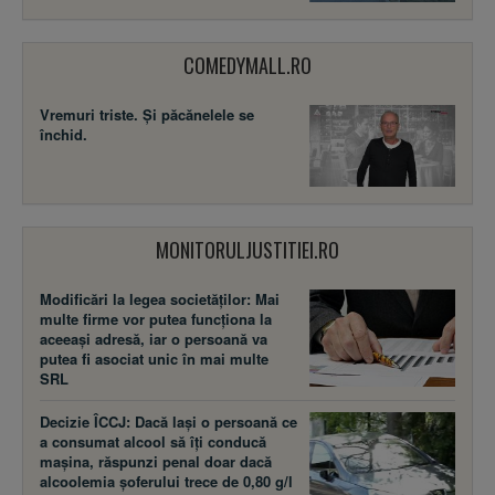
COMEDYMALL.RO
Vremuri triste. Şi păcănelele se
închid.
MONITORULJUSTITIEI.RO
Modificări la legea societăţilor: Mai
multe firme vor putea funcţiona la
aceeaşi adresă, iar o persoană va
putea fi asociat unic în mai multe
SRL
Decizie ÎCCJ: Dacă laşi o persoană ce
a consumat alcool să îţi conducă
maşina, răspunzi penal doar dacă
alcoolemia şoferului trece de 0,80 g/l