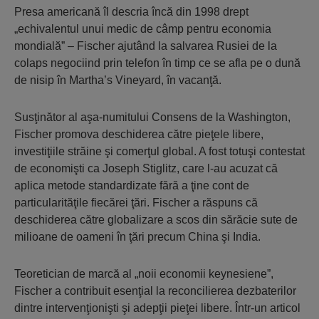
Presa americană îl descria încă din 1998 drept
„echivalentul unui medic de câmp pentru economia
mondială” – Fischer ajutând la salvarea Rusiei de la
colaps negociind prin telefon în timp ce se afla pe o dună
de nisip în Martha’s Vineyard, în vacanţă.
Susţinător al aşa-numitului Consens de la Washington,
Fischer promova deschiderea către pieţele libere,
investiţiile străine şi comerţul global. A fost totuşi contestat
de economişti ca Joseph Stiglitz, care l-au acuzat că
aplica metode standardizate fără a ţine cont de
particularităţile fiecărei ţări. Fischer a răspuns că
deschiderea către globalizare a scos din sărăcie sute de
milioane de oameni în ţări precum China şi India.
Teoretician de marcă al „noii economii keynesiene”,
Fischer a contribuit esenţial la reconcilierea dezbaterilor
dintre intervenţionişti şi adepţii pieţei libere. Într-un articol