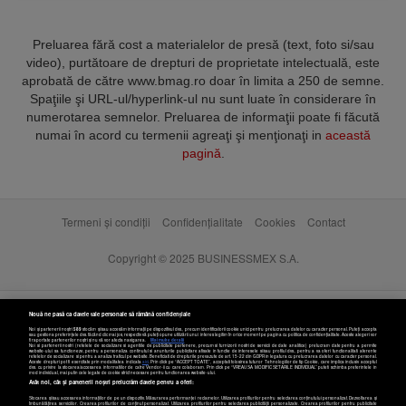
Preluarea fără cost a materialelor de presă (text, foto si/sau
video), purtătoare de drepturi de proprietate intelectuală, este
aprobată de către www.bmag.ro doar în limita a 250 de semne.
Spaţiile şi URL-ul/hyperlink-ul nu sunt luate în considerare în
numerotarea semnelor. Preluarea de informaţii poate fi făcută
numai în acord cu termenii agreaţi şi menţionaţi in
această
pagină
.
Termeni și condiții
Confidențialitate
Cookies
Contact
Copyright © 2025 BUSINESSMEX S.A.
Nouă ne pasă ca datele tale personale să rămână confidențiale
Noi și partenerii noștri
589
stocăm și/sau accesăm informații pe dispozitivul dvs., precum identificatorii cookie unici pentru prelucrarea datelor cu caracter personal. Puteți accepta
sau gestiona preferințele dvs. făcând clic mai jos, respectiv vă puteți opune utilizării unui interes legitim în orice moment pe pagina cu politica de confidențialitate. Aceste alegeri vor
fi raportate partenerilor noștri și nu vă vor afecta navigarea.
Mai multe detalii
Noi si partenerii nostri (retelele de socializare si agentiile de publicitate partenere, precum si furnizorii nostri de servicii de date analitice) prelucram date pentru a permite
website-ului sa functioneze, pentru a personaliza continutul si anunturile publicitare afisate in functie de interesele si/sau profilul dvs., pentru a va oferi functionalitati aferente
retelelor de socializare si pentru a analiza traficul pe website. Beneficiati de drepturile prevazute de art. 15-22 din GDPR in legatura cu prelucrarea datelor cu caracter personal.
Aceste drepturi pot fi exercitate prin modalitatea indicata
aici
. Prin click pe “ACCEPT TOATE”, acceptati folosirea tuturor Tehnologiilor de tip Cookie, care implica inclusiv acceptul
dvs. cu privire la stocarea/accesarea informatiilor de catre Vendor-ii cu care colaboram. Prin click pe “VREAU SA MODIFIC SETARILE INDIVIDUAL” puteti schimba preferintele in
mod individual, mai putin cele legate de cookie strict necesare pentru functionarea website-ului.
Atât noi, cât și partenerii noștri prelucrăm datele pentru a oferi:
Stocarea și/sau accesarea informațiilor de pe un dispozitiv. Măsurarea performanței reclamelor. Utilizarea profilurilor pentru selectarea conținutului personalizat. Dezvoltarea și
îmbunătățirea serviciilor. Crearea profilurilor de conținut personalizat. Utilizarea profilurilor pentru selectarea publicității personalizate. Crearea profilurilor pentru publicitate