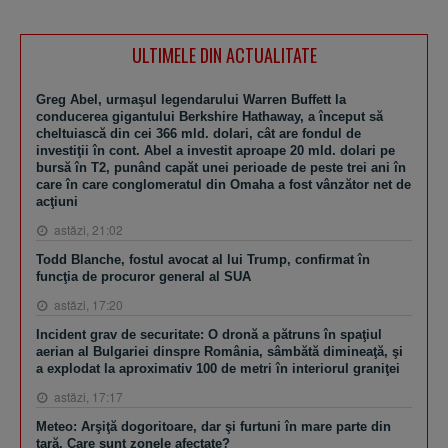
ULTIMELE DIN ACTUALITATE
Greg Abel, urmaşul legendarului Warren Buffett la
conducerea gigantului Berkshire Hathaway, a început să
cheltuiască din cei 366 mld. dolari, cât are fondul de
investiţii în cont. Abel a investit aproape 20 mld. dolari pe
bursă în T2, punând capăt unei perioade de peste trei ani în
care în care conglomeratul din Omaha a fost vânzător net de
acţiuni
astăzi, 21:02
Todd Blanche, fostul avocat al lui Trump, confirmat în
funcţia de procuror general al SUA
astăzi, 17:20
Incident grav de securitate: O dronă a pătruns în spaţiul
aerian al Bulgariei dinspre România, sâmbătă dimineaţă, şi
a explodat la aproximativ 100 de metri în interiorul graniţei
astăzi, 17:17
Meteo: Arşiţă dogoritoare, dar şi furtuni în mare parte din
ţară. Care sunt zonele afectate?