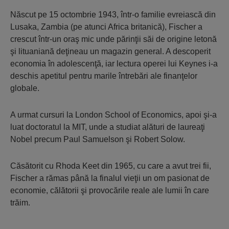
Născut pe 15 octombrie 1943, într-o familie evreiască din
Lusaka, Zambia (pe atunci Africa britanică), Fischer a
crescut într-un oraş mic unde părinţii săi de origine letonă
şi lituaniană deţineau un magazin general. A descoperit
economia în adolescenţă, iar lectura operei lui Keynes i-a
deschis apetitul pentru marile întrebări ale finanţelor
globale.
A urmat cursuri la London School of Economics, apoi şi-a
luat doctoratul la MIT, unde a studiat alături de laureaţi
Nobel precum Paul Samuelson şi Robert Solow.
Căsătorit cu Rhoda Keet din 1965, cu care a avut trei fii,
Fischer a rămas până la finalul vieţii un om pasionat de
economie, călătorii şi provocările reale ale lumii în care
trăim.