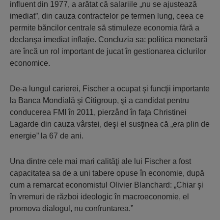
influent din 1977, a arătat că salariile „nu se ajustează
imediat”, din cauza contractelor pe termen lung, ceea ce
permite băncilor centrale să stimuleze economia fără a
declanşa imediat inflaţie. Concluzia sa: politica monetară
are încă un rol important de jucat în gestionarea ciclurilor
economice.
De-a lungul carierei, Fischer a ocupat şi funcţii importante
la Banca Mondială şi Citigroup, şi a candidat pentru
conducerea FMI în 2011, pierzând în faţa Christinei
Lagarde din cauza vârstei, deşi el susţinea că „era plin de
energie” la 67 de ani.
Una dintre cele mai mari calităţi ale lui Fischer a fost
capacitatea sa de a uni tabere opuse în economie, după
cum a remarcat economistul Olivier Blanchard: „Chiar şi
în vremuri de război ideologic în macroeconomie, el
promova dialogul, nu confruntarea.”