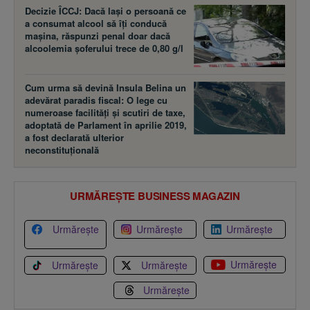
Decizie ÎCCJ: Dacă laşi o persoană ce
a consumat alcool să îţi conducă
maşina, răspunzi penal doar dacă
alcoolemia şoferului trece de 0,80 g/l
Cum urma să devină Insula Belina un
adevărat paradis fiscal: O lege cu
numeroase facilităţi şi scutiri de taxe,
adoptată de Parlament în aprilie 2019,
a fost declarată ulterior
neconstituţională
URMĂREȘTE BUSINESS MAGAZIN
Urmărește
Urmărește
Urmărește
Urmărește
Urmărește
Urmărește
Urmărește