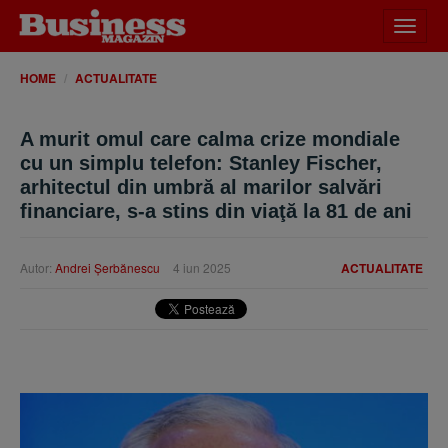
Desch
meniu
HOME
ACTUALITATE
A murit omul care calma crize mondiale
cu un simplu telefon: Stanley Fischer,
arhitectul din umbră al marilor salvări
financiare, s-a stins din viaţă la 81 de ani
Autor:
Andrei Şerbănescu
4 iun 2025
ACTUALITATE