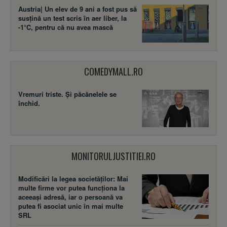
Austria| Un elev de 9 ani a fost pus să
susţină un test scris în aer liber, la
-1°C, pentru că nu avea mască
COMEDYMALL.RO
Vremuri triste. Şi păcănelele se
închid.
MONITORULJUSTITIEI.RO
Modificări la legea societăţilor: Mai
multe firme vor putea funcţiona la
aceeaşi adresă, iar o persoană va
putea fi asociat unic în mai multe
SRL