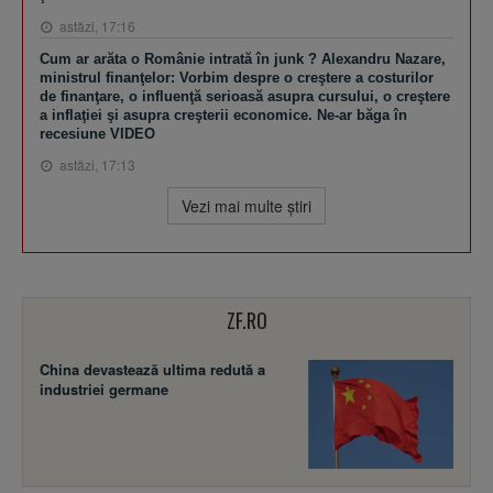
astăzi, 17:16
Cum ar arăta o Românie intrată în junk ? Alexandru Nazare,
ministrul finanţelor: Vorbim despre o creştere a costurilor
de finanţare, o influenţă serioasă asupra cursului, o creştere
a inflaţiei şi asupra creşterii economice. Ne-ar băga în
recesiune VIDEO
astăzi, 17:13
Vezi mai multe ştiri
ZF.RO
China devastează ultima redută a
industriei germane