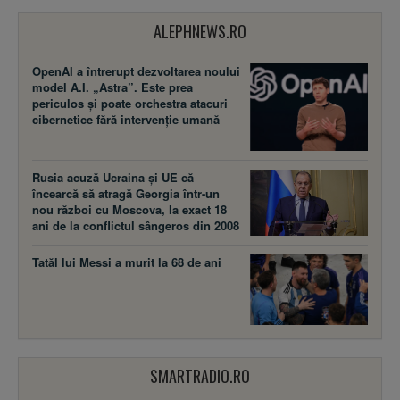
ALEPHNEWS.RO
OpenAI a întrerupt dezvoltarea noului
model A.I. „Astra”. Este prea
periculos și poate orchestra atacuri
cibernetice fără intervenție umană
Rusia acuză Ucraina şi UE că
încearcă să atragă Georgia într-un
nou război cu Moscova, la exact 18
ani de la conflictul sângeros din 2008
Tatăl lui Messi a murit la 68 de ani
SMARTRADIO.RO