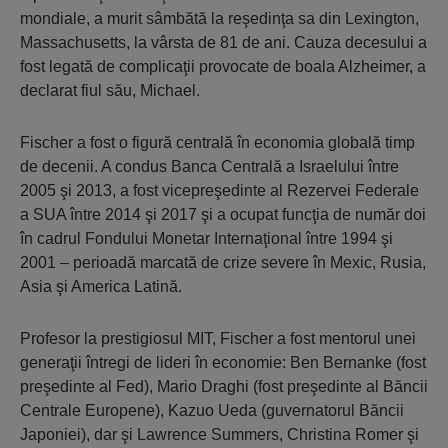
mondiale, a murit sâmbătă la reşedinţa sa din Lexington,
Massachusetts, la vârsta de 81 de ani. Cauza decesului a
fost legată de complicaţii provocate de boala Alzheimer, a
declarat fiul său, Michael.
Fischer a fost o figură centrală în economia globală timp
de decenii. A condus Banca Centrală a Israelului între
2005 şi 2013, a fost vicepreşedinte al Rezervei Federale
a SUA între 2014 şi 2017 şi a ocupat funcţia de număr doi
în cadrul Fondului Monetar Internaţional între 1994 şi
2001 – perioadă marcată de crize severe în Mexic, Rusia,
Asia şi America Latină.
Profesor la prestigiosul MIT, Fischer a fost mentorul unei
generaţii întregi de lideri în economie: Ben Bernanke (fost
preşedinte al Fed), Mario Draghi (fost preşedinte al Băncii
Centrale Europene), Kazuo Ueda (guvernatorul Băncii
Japoniei), dar şi Lawrence Summers, Christina Romer şi