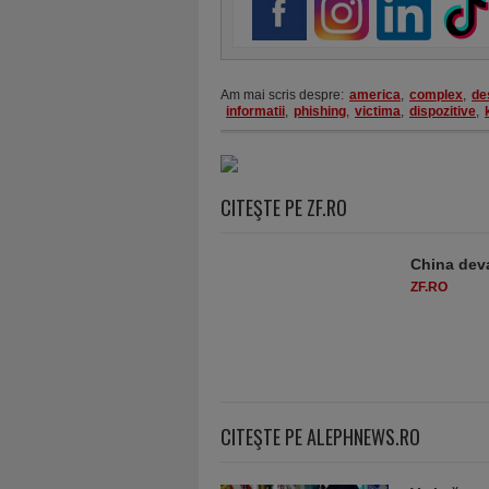
Am mai scris despre:
america
,
complex
,
de
informatii
,
phishing
,
victima
,
dispozitive
,
CITEŞTE PE ZF.RO
China deva
ZF.RO
CITEŞTE PE ALEPHNEWS.RO