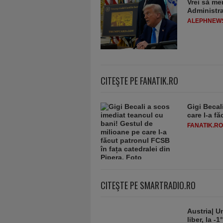
Vrei să me
Administra
ALEPHNEW
CITEŞTE PE FANATIK.RO
Gigi Becal
care l-a f
FANATIK.RO
CITEŞTE PE SMARTRADIO.RO
Austria| Un
liber, la 