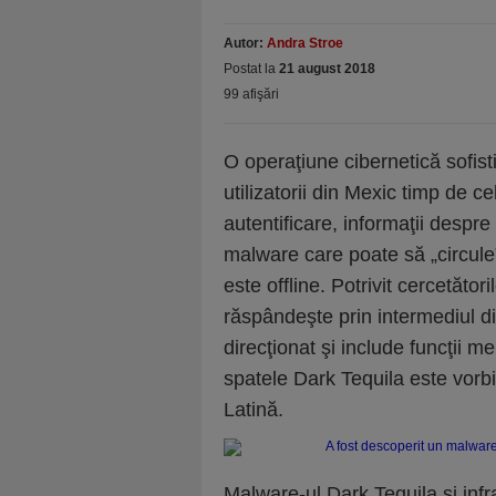
Autor:
Andra Stroe
Postat la
21 august 2018
99 afişări
O operaţiune cibernetică sofist
utilizatorii din Mexic timp de c
autentificare, informaţii despre 
malware care poate să „circule”
este offline. Potrivit cercetăt
răspândeşte prin intermediul di
direcţionat şi include funcţii m
spatele Dark Tequila este vorbi
Latină.
Malware-ul Dark Tequila şi infr