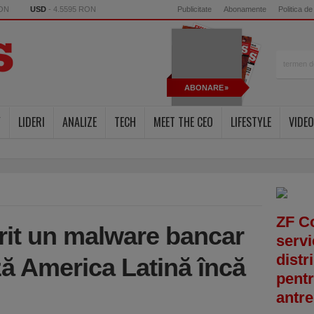
RON
USD
- 4.5595 RON
Publicitate
Abonamente
Politica de
ABONARE
Y
LIDERI
ANALIZE
TECH
MEET THE CEO
LIFESTYLE
VIDEO
ZF C
rit un malware bancar
servi
distr
ă America Latină încă
pentr
antre