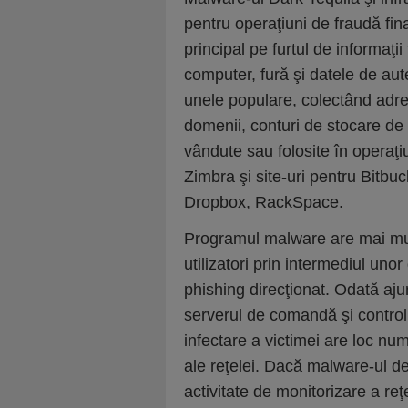
pentru operaţiuni de fraudă fi
principal pe furtul de informaţii
computer, fură şi datele de aute
unele populare, colectând adre
domenii, conturi de stocare de f
vândute sau folosite în operaţiu
Zimbra şi site-uri pentru Bitb
Dropbox, RackSpace.
Programul malware are mai multe
utilizatori prin intermediul unor
phishing direcţionat. Odată aj
serverul de comandă şi control 
infectare a victimei are loc num
ale reţelei. Dacă malware-ul de
activitate de monitorizare a re