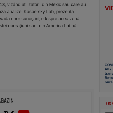
13, vizând utilizatorii din Mexic sau care au
VI
aza analizei Kaspersky Lab, prezenţa
dovada unor cunoştinţe despre acea zonă
stei operaţiuni sunt din America Latină.
COVE
Alfa
tran
Boto
burs
AGAZIN
UR