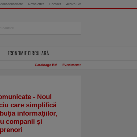
 confidentialitate
Newsletter
Contact
Arhiva BM
ECONOMIE CIRCULARĂ
Cataloage BM
Evenimente
omunicate - Noul
ciu care simplifică
ibuţia informaţiilor,
u companii şi
prenori