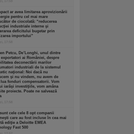
zi, 17:59
pact ar avea limitarea aprovizionării
ergie pentru cel mai mare
cător de ciocolată: “reducerea
cţiei industriale interne şi
erarea deficitului bugetar prin
izarea importului”
zi, 17:58
n Petcu, De’Longhi, unul dintre
 exportatori ai României, despre
ilitatea deconectării marilor
matori industriali de la sistemul
etic naţional: Noi dacă nu
ucem şi nu vindem, nu avem de
 lua fonduri compensatorii. Vom
ui iarăşi investiţiile, vom amâna
te proiecte. Poate ne salvează
a
zi, 17:58
sunt cele cele 8 opt companii
eşti care au fost incluse în cea mai
tă ediţie a Deloitte EMEA
nology Fast 500
zi, 17:57