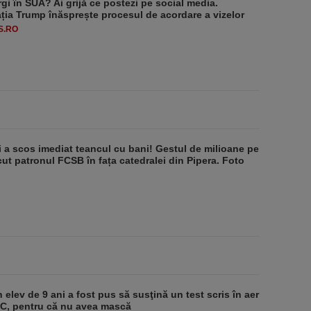
rgi în SUA? Ai grijă ce postezi pe social media.
ția Trump înăsprește procesul de acordare a vizelor
S.RO
i a scos imediat teancul cu bani! Gestul de milioane pe
ăcut patronul FCSB în fața catedralei din Pipera. Foto
 elev de 9 ani a fost pus să susţină un test scris în aer
-1°C, pentru că nu avea mască