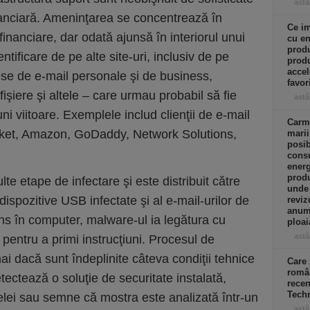
astă
nanciară. Ameninţarea se concentrează în
Ce im
 financiare, dar odată ajunsă în interiorul unui
cu en
produ
ntificare de pe alte site-uri, inclusiv de pe
produ
accel
se de e-mail personale şi de business,
favor
işiere şi altele – care urmau probabil să fie
astă
ni viitoare. Exemplele includ clienţii de e-mail
Carme
ucket, Amazon, GoDaddy, Network Solutions,
marii
posib
consu
energ
prod
 etape de infectare şi este distribuit către
unde
 dispozitive USB infectate şi al e-mail-urilor de
reviz
anumi
uns în computer, malware-ul ia legătura cu
ploai
astă
pentru a primi instrucţiuni. Procesul de
ai dacă sunt îndeplinite câteva condiţii tehnice
Care 
român
tectează o soluţie de securitate instalată,
recen
Tech
ţelei sau semne că mostra este analizată într-un
astă