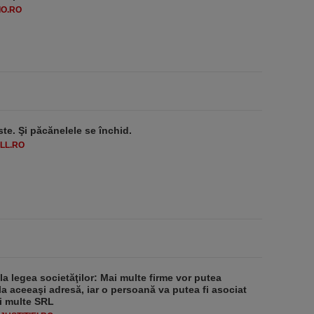
O.RO
ste. Şi păcănelele se închid.
LL.RO
 la legea societăţilor: Mai multe firme vor putea
la aceeaşi adresă, iar o persoană va putea fi asociat
i multe SRL