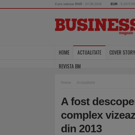
Curs valutar BNR
- 07.08.2026
EUR
- 5.2473 
HOME
ACTUALITATE
COVER STOR
REVISTA BM
Home
Actualitate
A fost descope
complex vizeaz
din 2013