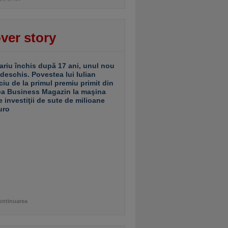
ver story
ariu închis după 17 ani, unul nou
 deschis. Povestea lui Iulian
ciu de la primul premiu primit din
ea Business Magazin la maşina
e investiţii de sute de milioane
uro
ontinuarea