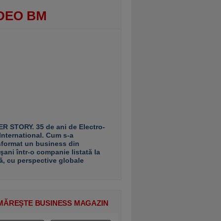
DEO BM
R STORY. 35 de ani de Electro-
 International. Cum s-a
sformat un business din
şani într-o companie listată la
ă, cu perspective globale
MĂREȘTE BUSINESS MAGAZIN