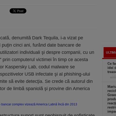
icată, denumită Dark Tequila, i-a vizat pe
el puţin cinci ani, furând date bancare de
utilizatori individuali şi despre companii, cu un
ULTIM
 prin computerul victimei în timp ce acesta
Ce fa
orilor Kaspersky Lab, codul malware se
idei 
treas
spozitivelor USB infectate şi al phishing-ului
astă
enite să evite detecţia. Se crede că autorul din
Mari
tor de limbă spaniolă şi provine din America
reci
Green
produ
reacţ
restr
impac
astructura suport sunt neobişnuit de sofisticate