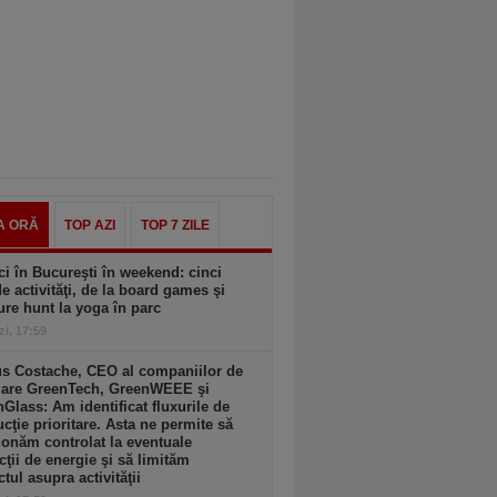
A ORĂ
TOP AZI
TOP 7 ZILE
ci în Bucureşti în weekend: cinci
de activităţi, de la board games şi
ure hunt la yoga în parc
zi, 17:59
us Costache, CEO al companiilor de
clare GreenTech, GreenWEEE şi
Glass: Am identificat fluxurile de
cţie prioritare. Asta ne permite să
ionăm controlat la eventuale
icţii de energie şi să limităm
tul asupra activităţii