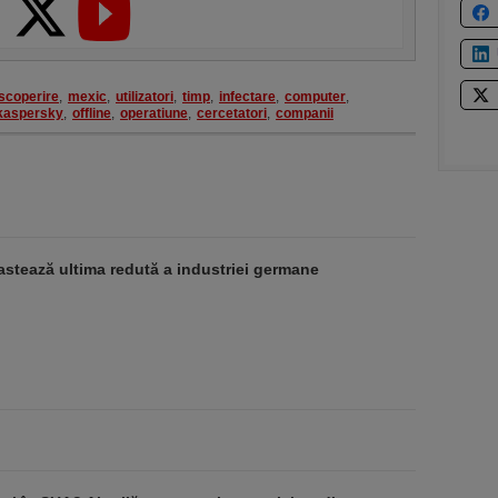
scoperire
,
mexic
,
utilizatori
,
timp
,
infectare
,
computer
,
kaspersky
,
offline
,
operatiune
,
cercetatori
,
companii
stează ultima redută a industriei germane