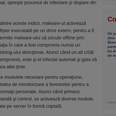
l, opreşte procesul de infectare şi dispare din
Co
dintre aceste indicii, malware-ul activează
fişier executabil pe un drive extern, pentru a fi
Un p
ermite malware-ului să circule offline prin
abia
Stan
ituaţia în care a fost compromis numai un
part
lui d
hishing-ului direcţionat. Atunci când un alt USB
de e
ompromis, este şi el infectat automat şi gata să
 altei ţinte.
ate modulele necesare pentru operaţiune,
itatea de monitorizare a ferestrelor pentru a
informaţii personale. Atunci când primesc
andă şi control, se activează diverse module.
vezi c
ate pe server în formă criptată.