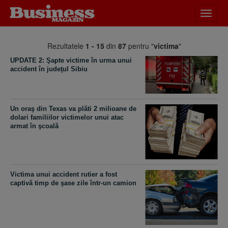
Desch
meniu
Rezultatele
1 - 15
din
87
pentru "
victima
"
UPDATE 2: Şapte victime în urma unui
accident în judeţul Sibiu
Un oraş din Texas va plăti 2 milioane de
dolari familiilor victimelor unui atac
armat în şcoală
Victima unui accident rutier a fost
captivă timp de şase zile într-un camion