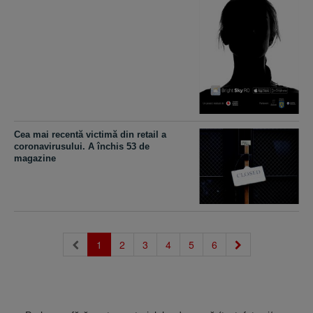
Cea mai recentă victimă din retail a
coronavirusului. A închis 53 de
magazine
(current)
1
2
3
4
5
6