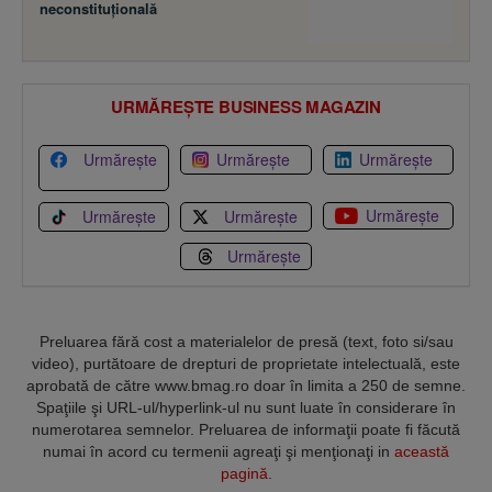
neconstituţională
URMĂREȘTE BUSINESS MAGAZIN
Urmărește
Urmărește
Urmărește
Urmărește
Urmărește
Urmărește
Urmărește
Preluarea fără cost a materialelor de presă (text, foto si/sau
video), purtătoare de drepturi de proprietate intelectuală, este
aprobată de către www.bmag.ro doar în limita a 250 de semne.
Spaţiile şi URL-ul/hyperlink-ul nu sunt luate în considerare în
numerotarea semnelor. Preluarea de informaţii poate fi făcută
numai în acord cu termenii agreaţi şi menţionaţi in
această
pagină
.