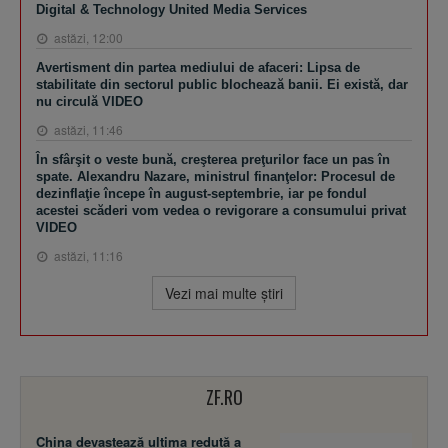
Digital & Technology United Media Services
astăzi, 12:00
Avertisment din partea mediului de afaceri: Lipsa de
stabilitate din sectorul public blochează banii. Ei există, dar
nu circulă VIDEO
astăzi, 11:46
În sfârşit o veste bună, creşterea preţurilor face un pas în
spate. Alexandru Nazare, ministrul finanţelor: Procesul de
dezinflaţie începe în august-septembrie, iar pe fondul
acestei scăderi vom vedea o revigorare a consumului privat
VIDEO
astăzi, 11:16
Vezi mai multe ştiri
ZF.RO
China devastează ultima redută a