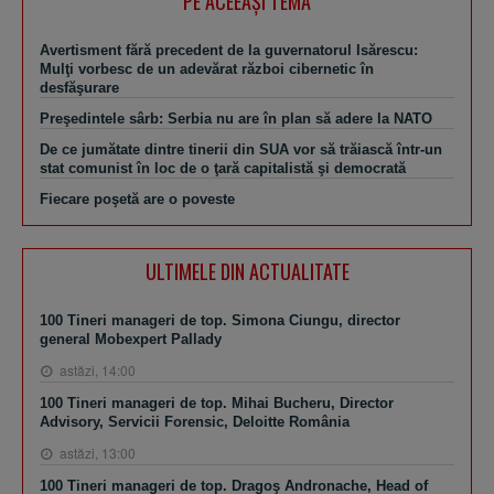
PE ACEEAŞI TEMA
Avertisment fără precedent de la guvernatorul Isărescu:
Mulţi vorbesc de un adevărat război cibernetic în
desfăşurare
Preşedintele sârb: Serbia nu are în plan să adere la NATO
De ce jumătate dintre tinerii din SUA vor să trăiască într-un
stat comunist în loc de o ţară capitalistă şi democrată
Fiecare poşetă are o poveste
ULTIMELE DIN ACTUALITATE
100 Tineri manageri de top. Simona Ciungu, director
general Mobexpert Pallady
astăzi, 14:00
100 Tineri manageri de top. Mihai Bucheru, Director
Advisory, Servicii Forensic, Deloitte România
astăzi, 13:00
100 Tineri manageri de top. Dragoş Andronache, Head of