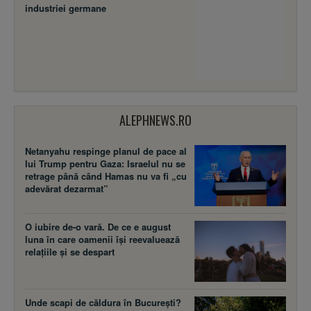
industriei germane
ALEPHNEWS.RO
Netanyahu respinge planul de pace al
lui Trump pentru Gaza: Israelul nu se
retrage până când Hamas nu va fi „cu
adevărat dezarmat”
O iubire de-o vară. De ce e august
luna în care oamenii își reevaluează
relațiile și se despart
Unde scapi de căldura în București?