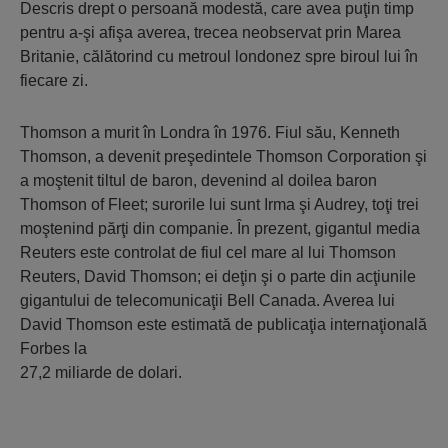
Descris drept o persoană modestă, care avea puţin timp
pentru a-şi afişa averea, trecea neobservat prin Marea
Britanie, călătorind cu metroul londonez spre biroul lui în
fiecare zi.
Thomson a murit în Londra în 1976. Fiul său, Kenneth
Thomson, a devenit preşedintele Thomson Corporation şi
a moştenit tiltul de baron, devenind al doilea baron
Thomson of Fleet; surorile lui sunt Irma şi Audrey, toţi trei
moştenind părţi din companie. În prezent, gigantul media
Reuters este controlat de fiul cel mare al lui Thomson
Reuters, David Thomson; ei deţin şi o parte din acţiunile
gigantului de telecomunicaţii Bell Canada. Averea lui
David Thomson este estimată de publicaţia internaţională
Forbes la
27,2 miliarde de dolari.