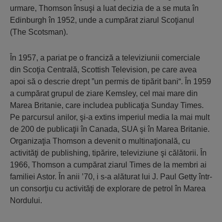
urmare, Thomson însuşi a luat decizia de a se muta în
Edinburgh în 1952, unde a cumpărat ziarul Scoţianul
(The Scotsman).
În 1957, a pariat pe o franciză a televiziunii comerciale
din Scoţia Centrală, Scottish Television, pe care avea
apoi să o descrie drept ”un permis de tipărit bani“. În 1959
a cumpărat grupul de ziare Kemsley, cel mai mare din
Marea Britanie, care includea publicaţia Sunday Times.
Pe parcursul anilor, şi-a extins imperiul media la mai mult
de 200 de publicaţii în Canada, SUA şi în Marea Britanie.
Organizaţia Thomson a devenit o multinaţională, cu
activităţi de publishing, tipărire, televiziune şi călătorii. În
1966, Thomson a cumpărat ziarul Times de la membri ai
familiei Astor. În anii ’70, i s-a alăturat lui J. Paul Getty într-
un consorţiu cu activităţi de explorare de petrol în Marea
Nordului.