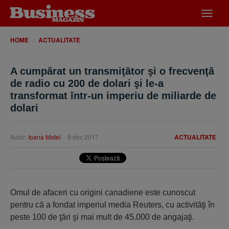
Desch
meniu
HOME
ACTUALITATE
A cumpărat un transmiţător şi o frecvenţă
de radio cu 200 de dolari şi le-a
transformat într-un imperiu de miliarde de
dolari
Autor:
Ioana Matei
9 dec 2017
ACTUALITATE
Omul de afaceri cu origini canadiene este cunoscut
pentru că a fondat imperiul media Reuters, cu activităţi în
peste 100 de ţări şi mai mult de 45.000 de angajaţi.