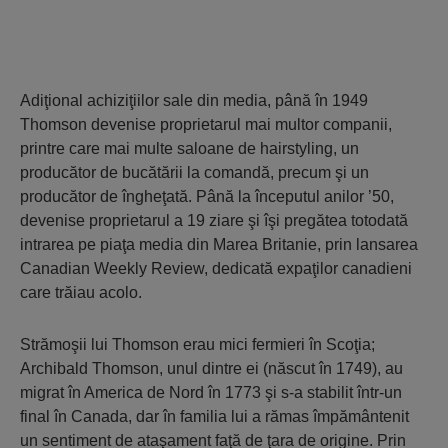
Adiţional achiziţiilor sale din media, până în 1949
Thomson devenise proprietarul mai multor companii,
printre care mai multe saloane de hairstyling, un
producător de bucătării la comandă, precum şi un
producător de îngheţată. Până la începutul anilor ’50,
devenise proprietarul a 19 ziare şi îşi pregătea totodată
intrarea pe piaţa media din Marea Britanie, prin lansarea
Canadian Weekly Review, dedicată expaţilor canadieni
care trăiau acolo.
Strămoşii lui Thomson erau mici fermieri în Scoţia;
Archibald Thomson, unul dintre ei (născut în 1749), au
migrat în America de Nord în 1773 şi s-a stabilit într-un
final în Canada, dar în familia lui a rămas împământenit
un sentiment de ataşament faţă de ţara de origine. Prin