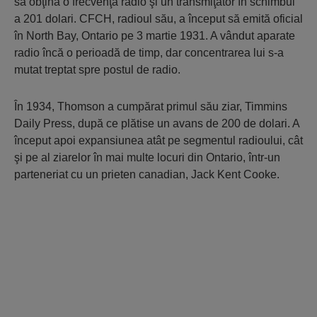
să obţină o frecvenţă radio şi un transmiţător în schimbul
a 201 dolari. CFCH, radioul său, a început să emită oficial
în North Bay, Ontario pe 3 martie 1931. A vândut aparate
radio încă o perioadă de timp, dar concentrarea lui s-a
mutat treptat spre postul de radio.
În 1934, Thomson a cumpărat primul său ziar, Timmins
Daily Press, după ce plătise un avans de 200 de dolari. A
început apoi expansiunea atât pe segmentul radioului, cât
şi pe al ziarelor în mai multe locuri din Ontario, într-un
parteneriat cu un prieten canadian, Jack Kent Cooke.