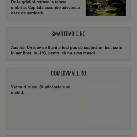
De la grădini retrase la terase
umbrite, Capitala ascunde adevărate
oaze de verdeață
SMARTRADIO.RO
Austria| Un elev de 9 ani a fost pus să susţină un test scris
în aer liber, la -1°C, pentru că nu avea mască
COMEDYMALL.RO
Vremuri triste. Şi păcănelele se
închid.