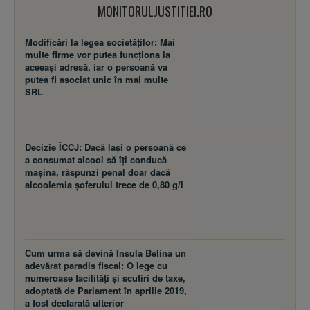
MONITORULJUSTITIEI.RO
Modificări la legea societăţilor: Mai
multe firme vor putea funcţiona la
aceeaşi adresă, iar o persoană va
putea fi asociat unic în mai multe
SRL
Decizie ÎCCJ: Dacă laşi o persoană ce
a consumat alcool să îţi conducă
maşina, răspunzi penal doar dacă
alcoolemia şoferului trece de 0,80 g/l
Cum urma să devină Insula Belina un
adevărat paradis fiscal: O lege cu
numeroase facilităţi şi scutiri de taxe,
adoptată de Parlament în aprilie 2019,
a fost declarată ulterior