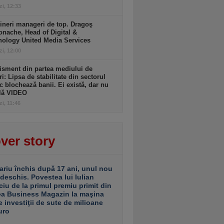
zi, 12:33
ineri manageri de top. Dragoş
nache, Head of Digital &
nology United Media Services
zi, 12:00
isment din partea mediului de
ri: Lipsa de stabilitate din sectorul
c blochează banii. Ei există, dar nu
ulă VIDEO
zi, 11:46
ver story
ariu închis după 17 ani, unul nou
 deschis. Povestea lui Iulian
ciu de la primul premiu primit din
ea Business Magazin la maşina
e investiţii de sute de milioane
uro