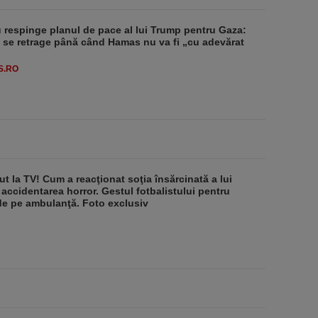
respinge planul de pace al lui Trump pentru Gaza:
u se retrage până când Hamas nu va fi „cu adevărat
S.RO
ut la TV! Cum a reacţionat soţia însărcinată a lui
 accidentarea horror. Gestul fotbalistului pentru
de pe ambulanţă. Foto exclusiv