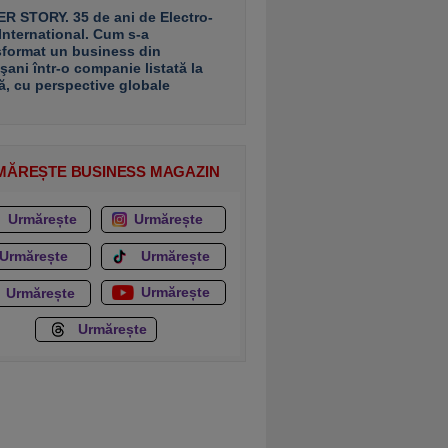
R STORY. 35 de ani de Electro-
 International. Cum s-a
sformat un business din
şani într-o companie listată la
ă, cu perspective globale
MĂREȘTE BUSINESS MAGAZIN
Urmărește
Urmărește
Urmărește
Urmărește
Urmărește
Urmărește
Urmărește