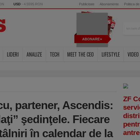
RON
USD
- 4.5595 RON
Publicitate
Abonamente
Politica de
ABONARE
LIDERI
ANALIZE
TECH
MEET THE CEO
LIFESTYLE
VIDEO
ZF C
cu, partener, Ascendis:
servi
distr
ţi” şedinţele. Fiecare
pentr
âlniri în calendar de la
antre