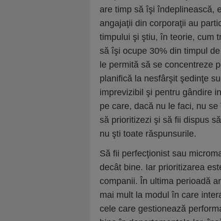
are timp să îşi îndeplinească, e
angajaţii din corporaţii au pa
timpului şi ştiu, în teorie, cum t
să îşi ocupe 30% din timpul de 
le permită să se concentreze pe
planifică la nesfârşit şedinţe s
imprevizibil şi pentru gândire i
pe care, dacă nu le faci, nu se
să prioritizezi şi să fii dispus s
nu şti toate răspunsurile.
Să fii perfecţionist sau microm
decât bine. Iar prioritizarea es
companii. În ultima perioadă am
mai mult la modul în care int
cele care gestionează performa