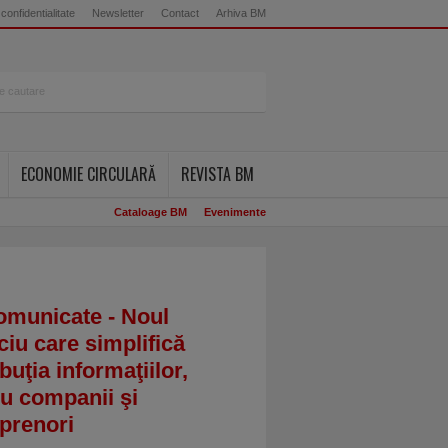
 confidentialitate
Newsletter
Contact
Arhiva BM
ECONOMIE CIRCULARĂ
REVISTA BM
Cataloage BM
Evenimente
omunicate - Noul
ciu care simplifică
ibuţia informaţiilor,
u companii şi
prenori