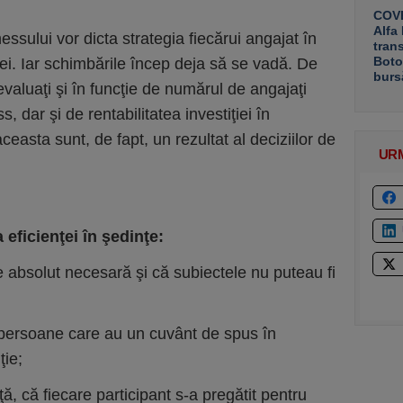
COVE
Alfa
ssului vor dicta strategia fiecărui angajat în
tran
Boto
i. Iar schimbările încep deja să se vadă. De
burs
aluaţi şi în funcţie de numărul de angajaţi
s, dar şi de rentabilitatea investiţiei în
easta sunt, de fapt, un rezultat al deciziilor de
UR
 eficienţei în şedinţe:
te absolut necesară şi că subiectele nu puteau fi
 persoane care au un cuvânt de spus în
ţie;
ţă, că fiecare participant s-a pregătit pentru