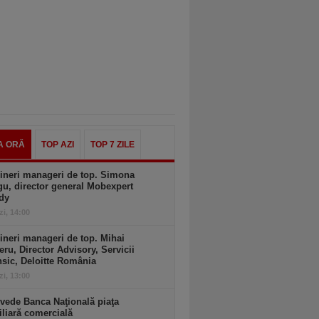
A ORĂ
TOP AZI
TOP 7 ZILE
ineri manageri de top. Simona
u, director general Mobexpert
dy
zi, 14:00
ineri manageri de top. Mihai
ru, Director Advisory, Servicii
sic, Deloitte România
zi, 13:00
vede Banca Naţională piaţa
liară comercială