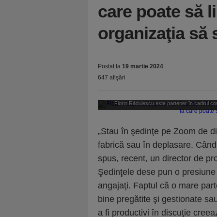
care poate să l
organizaţia să 
Postat la
19 martie 2024
647 afişări
Florin Rădulescu este partener în cadrul com
„Stau în şedinţe pe Zoom de di
fabrică sau în deplasare. Cân
spus, recent, un director de p
Şedinţele dese pun o presiune 
angajaţi. Faptul că o mare part
bine pregătite şi gestionate sau
a fi productivi în discuţie cree