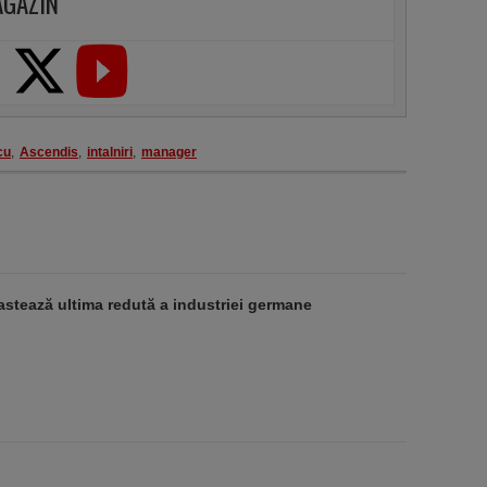
AGAZIN
cu
,
Ascendis
,
intalniri
,
manager
stează ultima redută a industriei germane