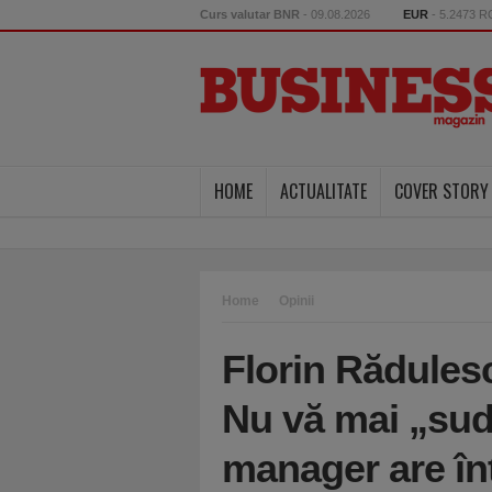
Curs valutar BNR
- 09.08.2026
EUR
- 5.2473 
HOME
ACTUALITATE
COVER STORY
Home
Opinii
Florin Rădules
Nu vă mai „suda
manager are înt