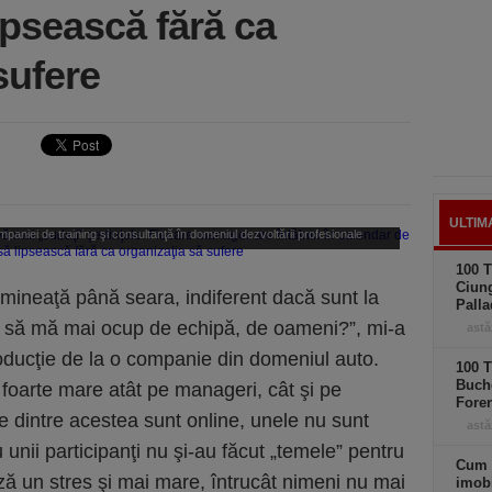
ipsească fără ca
sufere
ULTIM
paniei de training şi consultanţă în domeniul dezvoltării profesionale
Ascendis.
100 T
Ciung
mineaţă până seara, indiferent dacă sunt la
Palla
d să mă mai ocup de echipă, de oameni?”, mi-a
astă
roducţie de la o companie din domeniul auto.
100 T
Buche
foarte mare atât pe manageri, cât şi pe
Foren
e dintre acestea sunt online, unele nu sunt
astă
 unii participanţi nu şi-au făcut „temele” pentru
Cum 
ază un stres şi mai mare, întrucât nimeni nu mai
imobi