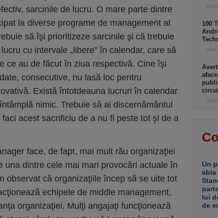
astă
fectiv, sarcinile de lucru. O mare parte dintre
rticipat la diverse programe de management al
100 T
Andro
rebuie să îşi prioritizeze sarcinile şi că trebuie
Tech
lucru cu intervale „libere” în calendar, care să
astă
 ce au de făcut în ziua respectivă. Cine îşi
Avert
aface
udate, consecutive, nu lasă loc pentru
publi
novativă. Există întotdeauna lucruri în calendar
circ
astă
 întâmplă nimic. Trebuie să ai discernământul
ă faci acest sacrificiu de a nu fi peste tot şi de a
Co
anager face, de fapt, mai mult rău organizaţiei
te una dintre cele mai mari provocări actuale în
Un p
abia
 observat că organizaţiile încep să se uite tot
Stan
part
eracţionează echipele de middle management,
lui d
nţa organizaţiei. Mulţi angajaţi funcţionează
de e