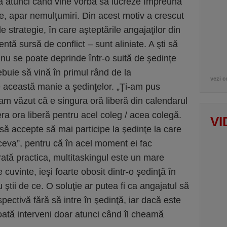
să atunci când vine vorba să lucreze împreună
e, apar nemulţumiri. Din acest motiv a crescut
 strategie, în care aşteptările angajaţilor din
ntă sursă de conflict – sunt aliniate. A şti să
re nu se poate deprinde într-o suită de şedinţe
buie să vină în primul rând de la
vezi c
 această manie a şedinţelor. „Ţi-am pus
am văzut că e singura oră liberă din calendarul
a ora liberă pentru acel coleg / acea colegă.
VI
 să accepte să mai participe la şedinţe la care
 ceva”, pentru că în acel moment ei fac
ată practica, multitaskingul este un mare
cuvinte, ieşi foarte obosit dintr-o şedinţă în
u ştii de ce. O soluţie ar putea fi ca angajatul să
pectivă fără să intre în şedinţă, iar dacă este
oată interveni doar atunci când îl cheamă