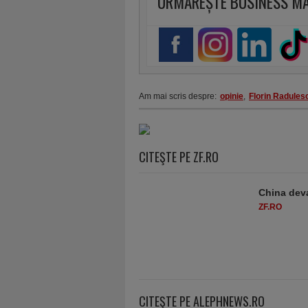
URMĂREȘTE BUSINESS M
Am mai scris despre:
opinie
,
Florin Radules
CITEŞTE PE ZF.RO
China deva
ZF.RO
CITEŞTE PE ALEPHNEWS.RO