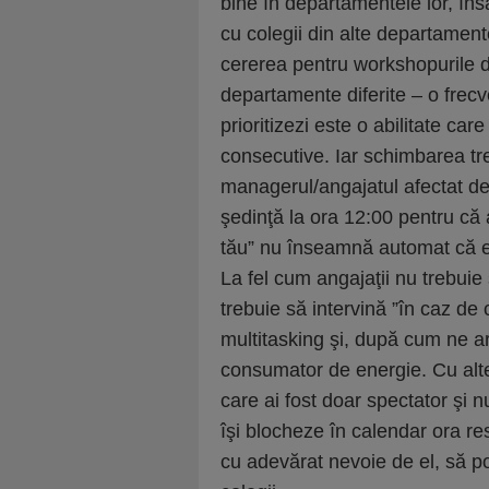
bine în departamentele lor, în
cu colegii din alte departament
cererea pentru workshopurile de
departamente diferite – o frecve
prioritizezi este o abilitate ca
consecutive. Iar schimbarea tre
managerul/angajatul afectat de
şedinţă la ora 12:00 pentru că 
tău” nu înseamnă automat că er
La fel cum angajaţii nu trebuie
trebuie să intervină ”în caz de
multitasking şi, după cum ne ar
consumator de energie. Cu alte 
care ai fost doar spectator şi n
îşi blocheze în calendar ora res
cu adevărat nevoie de el, să p