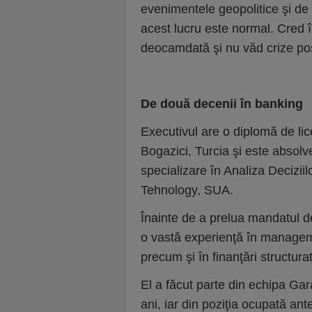
evenimentele geopolitice şi de fl
acest lucru este normal. Cred 
deocamdată şi nu văd crize posi
De două decenii în banking
Executivul are o diplomă de lice
Bogazici, Turcia şi este absolve
specializare în Analiza Decizii
Tehnology, SUA.
Înainte de a prelua mandatul
o vastă experienţă în managemen
precum şi în finanţări structurate
El a făcut parte din echipa G
ani, iar din poziţia ocupată an