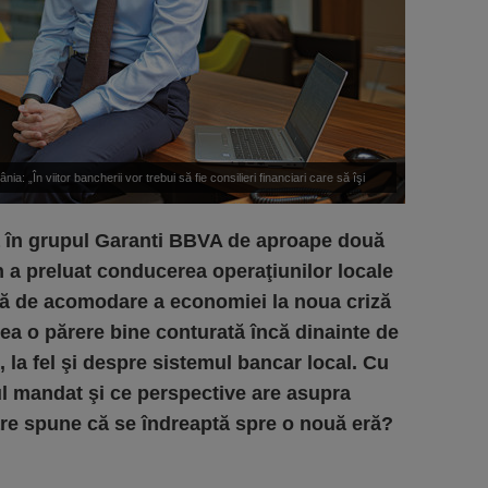
 „În viitor bancherii vor trebui să fie consilieri financiari care să îşi
 ce priveşte nevoile lor de planificare financiară.”
ză în grupul Garanti BBVA de aproape două
an a preluat conducerea operaţiunilor locale
dă de acomodare a economiei la noua criză
a o părere bine conturată încă dinainte de
, la fel şi despre sistemul bancar local. Cu
ul mandat şi ce perspective are asupra
are spune că se îndreaptă spre o nouă eră?