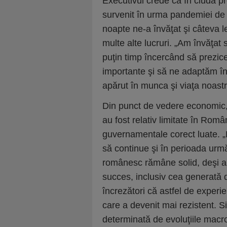
Executivul crede că în ciuda pr
survenit în urma pandemiei de
noapte ne-a învăţat şi câteva 
multe alte lucruri. „Am învăţa
puţin timp încercând să prezic
importante şi să ne adaptăm înt
apărut în munca şi viaţa noastr
Din punct de vedere economic, 
au fost relativ limitate în Rom
guvernamentale corect luate. 
să continue şi în perioada urmă
românesc rămâne solid, deşi a t
succes, inclusiv cea generat
încrezători că astfel de experie
care a devenit mai rezistent. Si
determinată de evoluţiile mac