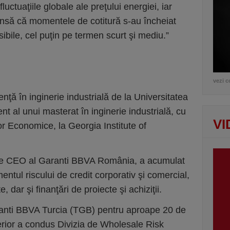
uctuaţiile globale ale preţului energiei, iar
însă că momentele de cotitură s-au încheiat
bile, cel puţin pe termen scurt şi mediu.”
vezi c
nţă în inginerie industrială de la Universitatea
nt al unui masterat în inginerie industrială, cu
VI
lor Economice, la Georgia Institute of
 de CEO al Garanti BBVA România, a acumulat
tul riscului de credit corporativ şi comercial,
, dar şi finanţări de proiecte şi achiziţii.
aranti BBVA Turcia (TGB) pentru aproape 20 de
terior a condus Divizia de Wholesale Risk