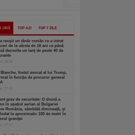
A ORĂ
TOP AZI
TOP 7 ZILE
 reuşit un tânăr român ce a intrat
aceri de la vârsta de 18 ani ca până
 să dezvolte un lanţ de peste 40 de
urante
zi, 18:25
Blanche, fostul avocat al lui Trump,
rmat în funcţia de procuror general
UA
zi, 17:20
ent grav de securitate: O dronă a
ns în spaţiul aerian al Bulgariei
re România, sâmbătă dimineaţă, şi
lodat la aproximativ 100 de metri în
iorul graniţei
zi, 17:17