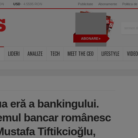
RON
USD
- 4.5595 RON
Publicitate
Abonamente
Politica de
ABONARE
LIDERI
ANALIZE
TECH
MEET THE CEO
LIFESTYLE
VIDEO
a eră a bankingului.
temul bancar românesc
Mustafa Tiftikcioğlu,