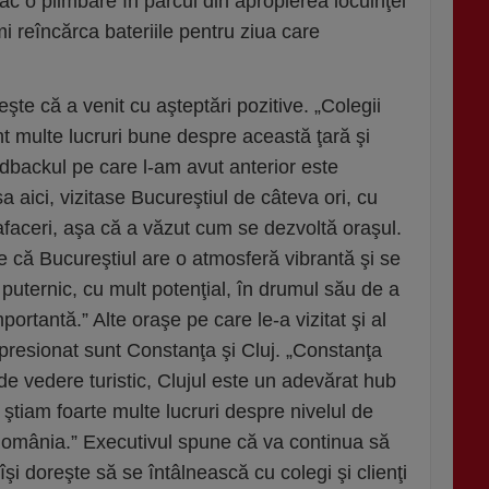
ac o plimbare în parcul din apropierea locuinţei
i reîncărca bateriile pentru ziua care
şte că a venit cu aşteptări pozitive. „Colegii
 multe lucruri bune despre această ţară şi
dbackul pe care l-am avut anterior este
a aici, vizitase Bucureştiul de câteva ori, cu
 afaceri, aşa că a văzut cum se dezvoltă oraşul.
e că Bucureştiul are o atmosferă vibrantă şi se
puternic, cu mult potenţial, în drumul său de a
ortantă.” Alte oraşe pe care le-a vizitat şi al
mpresionat sunt Constanţa şi Cluj. „Constanţa
de vedere turistic, Clujul este un adevărat hub
 ştiam foarte multe lucruri despre nivelul de
 România.” Executivul spune că va continua să
şi doreşte să se întâlnească cu colegi şi clienţi