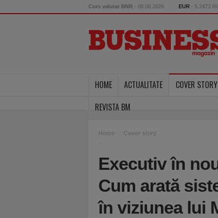
Curs valutar BNR
- 08.08.2026
EUR
- 5.2473 
HOME
ACTUALITATE
COVER STORY
REVISTA BM
Home
Cover story
Executiv în nou
Cum arată sis
în viziunea lui 