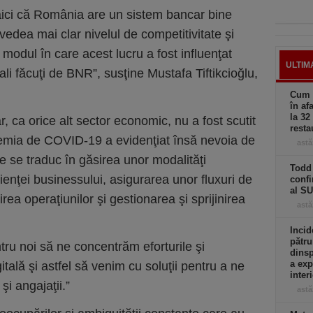
 aici că România are un sistem bancar bine
vedea mai clar nivelul de competitivitate şi
 modul în care acest lucru a fost influenţat
ULTIM
uali făcuţi de BNR”, susţine Mustafa Tiftikcioğlu,
Cum a
în af
la 32
ar, ca orice alt sector economic, nu a fost scutit
resta
demia de COVID-19 a evidenţiat însă nevoia de
astă
are se traduc în găsirea unor modalităţi
Todd 
ienţei businessului, asigurarea unor fluxuri de
confi
al S
irea operaţiunilor şi gestionarea şi sprijinirea
astă
Incid
pătru
tru noi să ne concentrăm eforturile şi
dinsp
a exp
itală şi astfel să venim cu soluţii pentru a ne
inter
şi angajaţii.”
astă