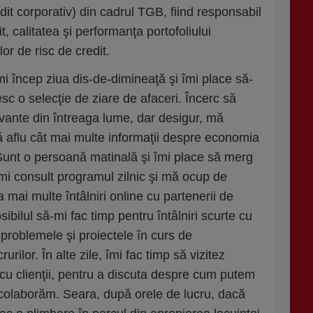
it corporativ) din cadrul TGB, fiind responsabil
t, calitatea şi performanţa portofoliului
lor de risc de credit.
mi încep ziua dis-de-dimineaţă şi îmi place să-
sc o selecţie de ziare de afaceri. Încerc să
evante din întreaga lume, dar desigur, mă
 aflu cât mai multe informaţii despre economia
Sunt o persoană matinală şi îmi place să merg
mi consult programul zilnic şi mă ocup de
a mai multe întâlniri online cu partenerii de
osibilul să-mi fac timp pentru întâlniri scurte cu
problemele şi proiectele în curs de
urilor. În alte zile, îmi fac timp să vizitez
cu clienţii, pentru a discuta despre cum putem
colaborăm. Seara, după orele de lucru, dacă