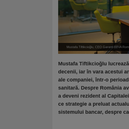
Mustafa Tiftikcioğlu, CEO Garanti BBVA România:
sprijine clienţii în ceea
Mustafa Tiftikcioğlu lucrea
decenii, iar în vara acestui 
ale companiei, într-o perioa
sanitară. Despre România ave
a deveni rezident al Capitalei
ce strategie a preluat actual
sistemului bancar, despre c