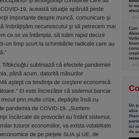
eocupărilor şi ambiguităţii constante care au
Meteo
în ma
 COVID-19, această situaţie apărută peste
afect
lecţii importante despre muncă, comunicare şi
astă
t să îmbrăţişăm necunoscutul şi să petrecem mai
Cum a
Alexa
em ce se va întâmpla, să luăm rapid decizii
Vorbi
r-un timp scurt la schimbările radicale care au
finan
cursu
ă.”
creşt
rece
Tiftikcioğlu subliniază că efectele pandemiei
astă
ânia, până acum, datorită măsurilor
„Mă aştept ca tendinţa de creştere economică
Co
toare.” El este încrezător că sistemul bancar
recut prin multe crize, depăşite însă cu
Un p
ă de pandemia de COVID-19. „Suntem
abia
Stan
nţe încărcate de provocări au întărit sistemul,
part
milar tuturor economiilor, va exista volatilitate
lui d
de e
roeconomice de pe pieţele SUA şi UE, de