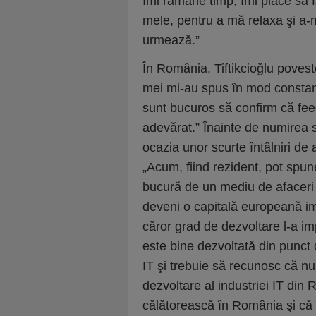
îmi rămâne timp, îmi place să f
mele, pentru a mă relaxa şi a-m
urmează.”
În România, Tiftikcioğlu poveste
mei mi-au spus în mod constant
sunt bucuros să confirm că fee
adevărat.” Înainte de numirea s
ocazia unor scurte întâlniri de
„Acum, fiind rezident, pot spun
bucură de un mediu de afaceri 
deveni o capitală europeană imp
căror grad de dezvoltare l-a i
este bine dezvoltată din punct 
IT şi trebuie să recunosc că nu
dezvoltare al industriei IT din
călătorească în România şi că î