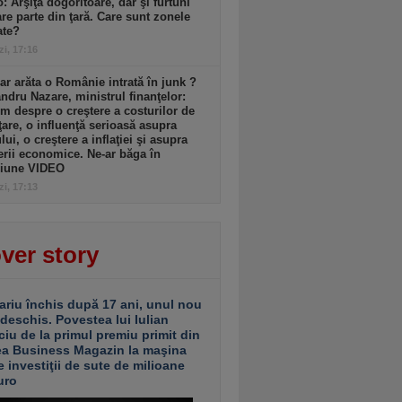
: Arşiţă dogoritoare, dar şi furtuni
re parte din ţară. Care sunt zonele
ate?
zi, 17:16
r arăta o Românie intrată în junk ?
ndru Nazare, ministrul finanţelor:
m despre o creştere a costurilor de
ţare, o influenţă serioasă asupra
lui, o creştere a inflaţiei şi asupra
erii economice. Ne-ar băga în
siune VIDEO
zi, 17:13
ver story
ariu închis după 17 ani, unul nou
 deschis. Povestea lui Iulian
ciu de la primul premiu primit din
ea Business Magazin la maşina
e investiţii de sute de milioane
uro