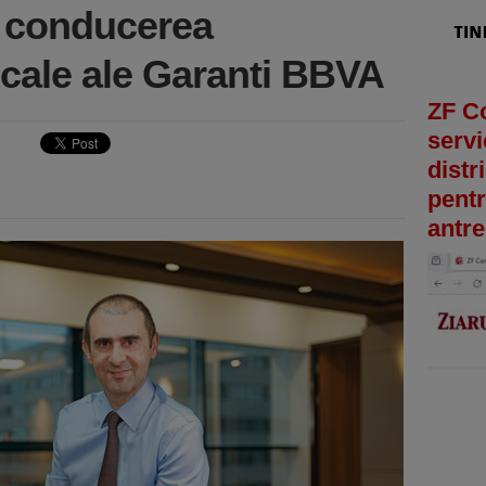
a conducerea
ocale ale Garanti BBVA
ZF C
servi
distr
pentr
antre