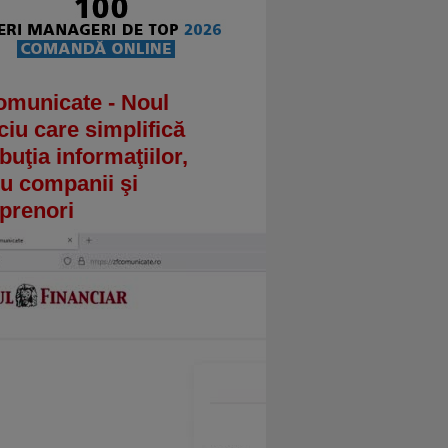
omunicate - Noul
ciu care simplifică
ibuţia informaţiilor,
u companii şi
prenori