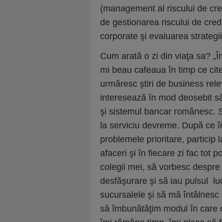
(management al riscului de cred
de gestionarea riscului de credi
corporate şi evaluarea strategii
Cum arată o zi din viaţa sa? „Î
mi beau cafeaua în timp ce cite
urmăresc ştiri de business rel
interesează în mod deosebit să
şi sistemul bancar românesc. 
la serviciu devreme. După ce î
problemele prioritare, particip l
afaceri şi în fiecare zi fac tot p
colegii mei, să vorbesc despre 
desfăşurare şi să iau pulsul lucr
sucursalele şi să mă întâlnesc 
să îmbunătăţim modul în care 