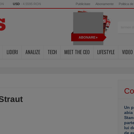
RON
USD
- 4.5595 RON
Publicitate
Abonamente
Politica de
ABONARE
LIDERI
ANALIZE
TECH
MEET THE CEO
LIFESTYLE
VIDEO
Co
Straut
Un p
abia
Stan
part
lui d
de e