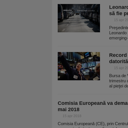
Leonard
să fie p
15 apr 2
Preşedinte
Leonardo B
emerging-
Record 
datorit
15 apr 2
Bursa de V
trimestru 
al pieţei 
Comisia Europeană va demara
mai 2018
15 apr 2018
Comisia Europeană (CE), prin Centru