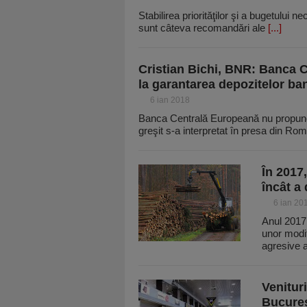
Stabilirea priorităţilor şi a bugetului n
sunt câteva recomandări ale
[...]
Cristian Bichi, BNR: Banca 
la garantarea depozitelor ba
6 ian 2018
Banca Centrală Europeană nu propune
greşit s-a interpretat în presa din Ro
În 2017
încât a
6 ian 20
Anul 2017 
unor modif
agresive 
Venitur
Bucureş