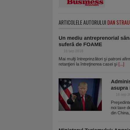
ARTICOLELE AUTORULUI
DAN STRAU
Un mediu antreprenorial săn
suferă de FOAME
16 sep 2018
Mai mulţi întreprinzători şi patroni afi
retanţieri la întreţinerea casei şi
[...]
Adminis
asupra 
16 sep 
Preşedint
noi taxe d
din China