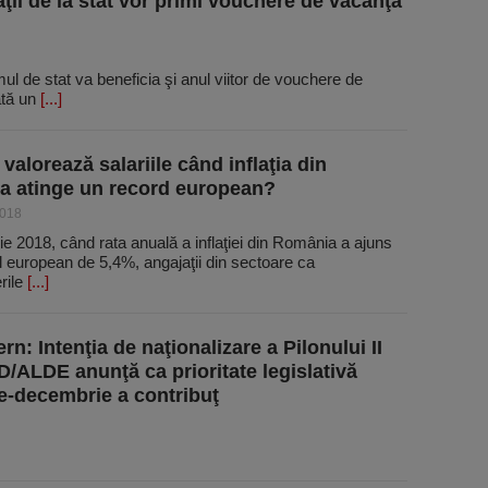
ţii de la stat vor primi vouchere de vacanţă
l de stat va beneficia şi anul viitor de vouchere de
ată un
[...]
valorează salariile când inflaţia din
 atinge un record european?
2018
nie 2018, când rata anuală a inflaţiei din România a ajuns
l european de 5,4%, angajaţii din sectoare ca
rile
[...]
: Intenţia de naţionalizare a Pilonului II
D/ALDE anunţă ca prioritate legislativă
e-decembrie a contribuţ