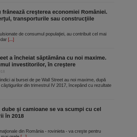
u frânează creşterea economiei României.
ţul, transporturile sau construcţiile
ulsionate de consumul populaţiei, au contribuit cel mai
 dar
[...]
reet a încheiat săptămâna cu noi maxime.
ul investitorilor, în creştere
018
i indici ai bursei de pe Wall Street au noi maxime, după
câştigurilor din trimestrul IV 2017, începând cu rezultate
 dube şi camioane se va scumpi cu cel
ii în 2018
i naţionale din România - rovinieta - va creşte pentru
ă mai grele
[...]