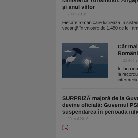
Ministerul Turismului: Angaja
şi anul viitor
2 sep 2018
Fiecare român care lucrează în sistemu
vacanţă în valoare de 1.450 de lei, ar
Cât mai 
România
23 aug 
În luna iu
la recordu
intermedie
SURPRIZĂ majoră de la Guvern
devine oficială: Guvernul PS
suspendarea în perioada iuli
20 mai 2018
[...]