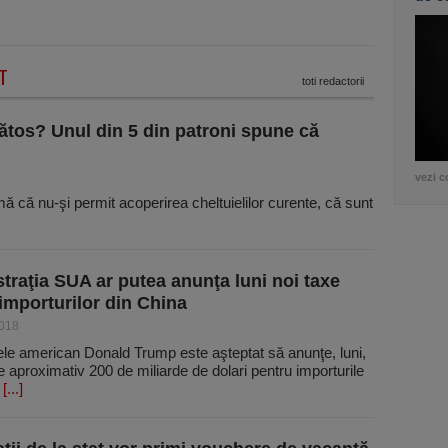
T
toti redactorii
ătos? Unul din 5 din patroni spune că
vezi c
rmă că nu-şi permit acoperirea cheltuielilor curente, că sunt
traţia SUA ar putea anunţa luni noi taxe
importurilor din China
2018
ele american Donald Trump este aşteptat să anunţe, luni,
e aproximativ 200 de miliarde de dolari pentru importurile
,
[...]