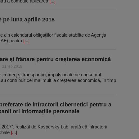
ntru a combate aplicarea
[...]
e pe luna aprilie 2018
in calendarul obligaţiilor fiscale stabilite de Agenţia
NAF) pentru
[...]
are şi frânare pentru creşterea economică
21 feb 2018
e comerţ şi transporturi, impulsionate de consumul
, au contribuit cel mai mult la creşterea economică, în timp
referate de infractorii cibernetici pentru a
a banii ori informaţiile personale
n 2017”, realizat de Kaspersky Lab, arată că infractorii
lobale
[...]