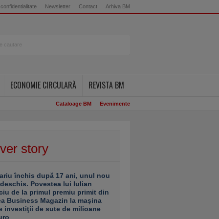
 confidentialitate
Newsletter
Contact
Arhiva BM
ECONOMIE CIRCULARĂ
REVISTA BM
Cataloage BM
Evenimente
ver story
ariu închis după 17 ani, unul nou
 deschis. Povestea lui Iulian
ciu de la primul premiu primit din
ea Business Magazin la maşina
e investiţii de sute de milioane
uro