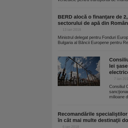
BERD alocă o finanţare de 2
sectorului de apă din Român
13 ian 2018
Ministrul delegat pentru Fonduri Euro
Bulgaria al Băncii Europene pentru Re
Consili
lei şas
electric
7 ian 20
Consiliul
sancţionar
milioane 
Recomandările specialiştilor
în cât mai multe destinaţii do
6 ian 2018