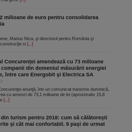
,2 milioane de euro pentru consolidarea
ia
pene, Marius Nica, şi directorul pentru România şi
construcţie si
[...]
ul Concurenţei amendează cu 73 milioane
e companii din domeniul măsurării energiei
e, între care Energobit şi Electrica SA
18
 Concurenţei anunţă, într-un comunicat transmis duminică,
ea cu amenzi de 73,1 milioane de lei (aproximativ 15,8
de
[...]
 din turism pentru 2018: cum să călătoreşti
rite şi cât mai confortabil. 9 paşi de urmat