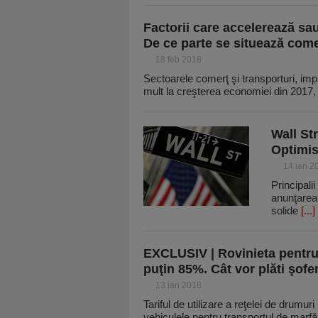
Factorii care accelerează sa
De ce parte se situează comer
18 feb 2018
Sectoarele comerţ şi transporturi, imp
mult la creşterea economiei din 2017,
Wall St
Optimism
14 ian 2
Principali
anunţarea 
solide
[...]
EXCLUSIV | Rovinieta pentru
puţin 85%. Cât vor plăti şofer
13 ian 2018
Tariful de utilizare a reţelei de drumur
vehiculele pentru transportul de marf