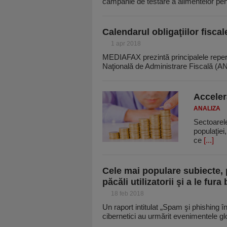
campanie de testare a alimentelor pe
Calendarul obligaţiilor fiscal
1 apr 2018
MEDIAFAX prezintă principalele repere d
Naţională de Administrare Fiscală (A
Acceler
ANALIZA
Sectoarel
populaţiei
ce
[...]
Cele mai populare subiecte, p
păcăli utilizatorii şi a le fur
18 feb 2018
Un raport intitulat „Spam şi phishing î
cibernetici au urmărit evenimentele g