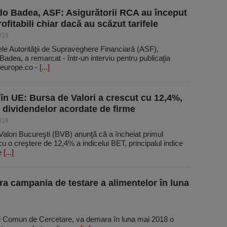
o Badea, ASF: Asigurătorii RCA au început
rofitabili chiar dacă au scăzut tarifele
018
le Autorităţii de Supraveghere Financiară (ASF),
adea, a remarcat - într-un interviu pentru publicaţia
europe.co -
[...]
în UE: Bursa de Valori a crescut cu 12,4%,
ă dividendelor acordate de firme
018
alori Bucureşti (BVB) anunţă că a încheiat primul
cu o creştere de 12,4% a indicelui BET, principalul indice
de
[...]
 campania de testare a alimentelor în luna
l Comun de Cercetare, va demara în luna mai 2018 o