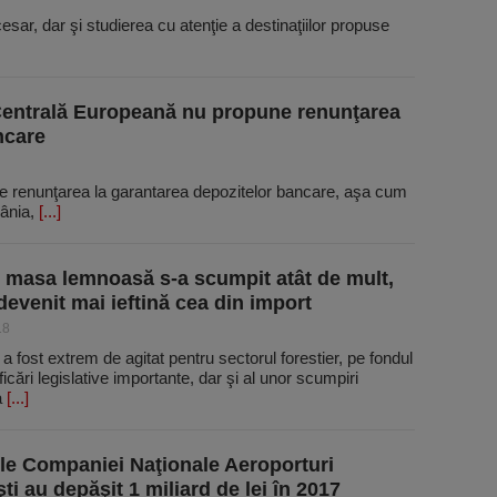
ecesar, dar şi studierea cu atenţie a destinaţiilor propuse
Centrală Europeană nu propune renunţarea
ncare
 renunţarea la garantarea depozitelor bancare, aşa cum
mânia,
[...]
, masa lemnoasă s-a scumpit atât de mult,
 devenit mai ieftină cea din import
18
a fost extrem de agitat pentru sectorul forestier, pe fondul
icări legislative importante, dar şi al unor scumpiri
a
[...]
ile Companiei Naţionale Aeroporturi
ti au depăşit 1 miliard de lei în 2017