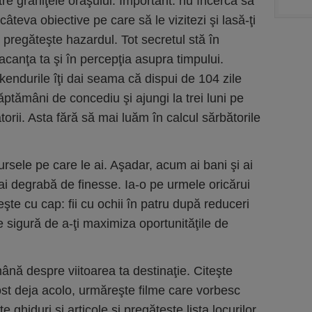
tre graniţele oraşului. Important: nu încerca să
câteva obiective pe care să le vizitezi şi lasă-ţi
 pregăteşte hazardul. Tot secretul stă în
vacanţa ta şi în percepţia asupra timpului.
endurile îţi dai seama că dispui de 104 zile
ăptămâni de concediu şi ajungi la trei luni pe
torii. Asta fără să mai luăm în calcul sărbătorile
rsele pe care le ai. Aşadar, acum ai bani şi ai
i degrabă de finesse. Ia-o pe urmele oricărui
eşte cu cap: fii cu ochii în patru după reduceri
e sigură de a-ţi maximiza oportunităţile de
mână despre viitoarea ta destinaţie. Citeşte
ost deja acolo, urmăreşte filme care vorbesc
e ghiduri şi articole şi pregăteşte lista locurilor