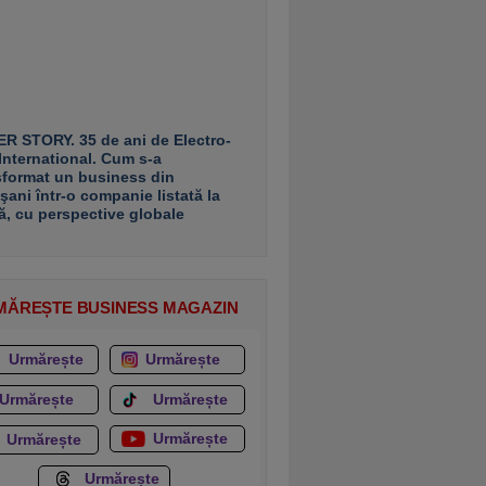
R STORY. 35 de ani de Electro-
 International. Cum s-a
sformat un business din
şani într-o companie listată la
ă, cu perspective globale
MĂREȘTE BUSINESS MAGAZIN
Urmărește
Urmărește
Urmărește
Urmărește
Urmărește
Urmărește
Urmărește