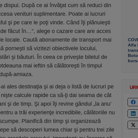
 dispui. După ce ai învăţat cum să reduci din
ccesa venituri suplimentare. Poate ai lucruri
l şi pe care le poţi vinde. Când îţi plănuieşti
te de făcut în…”, alege o cazare care are acces
ele locale. Caută abonamente de transport mai
COVE
Alfa
 să porneşti să vizitezi obiectivele locului,
tran
Boto
ri şi băuturi. În ceea ce priveşte biletul de
burs
deauna mai ieftin să călătoreşti în timpul
n după-amiaza.
-ai ales destinaţia şi ai deja o listă de lucruri pe
UR
t nişte calcule rapide ca să-ţi dai seama de cât
i şi de timp. Şi apoi îţi revine gândul „la anu’
ntru a trăi experienţe incredibile, călătoriile nu
i scumpe. Planifică din timp şi organizează
epe să descoperi lumea chiar şi pentru trei zile