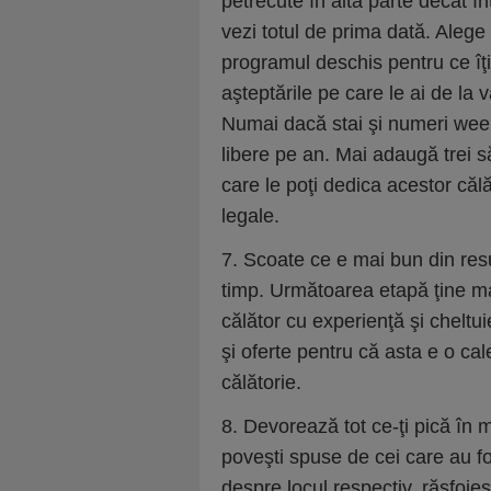
petrecute în altă parte decât în
vezi totul de prima dată. Alege 
programul deschis pentru ce îţi
aşteptările pe care le ai de la 
Numai dacă stai şi numeri week
libere pe an. Mai adaugă trei s
care le poţi dedica acestor călă
legale.
7. Scoate ce e mai bun din resu
timp. Următoarea etapă ţine ma
călător cu experienţă şi cheltui
şi oferte pentru că asta e o cal
călătorie.
8. Devorează tot ce-ţi pică în 
poveşti spuse de cei care au f
despre locul respectiv, răsfoieşt