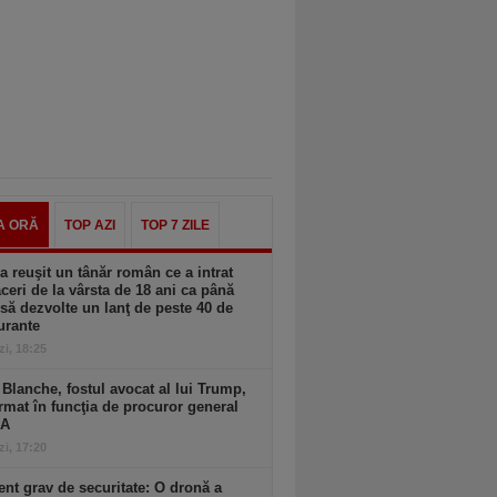
A ORĂ
TOP AZI
TOP 7 ZILE
 reuşit un tânăr român ce a intrat
aceri de la vârsta de 18 ani ca până
 să dezvolte un lanţ de peste 40 de
urante
zi, 18:25
Blanche, fostul avocat al lui Trump,
rmat în funcţia de procuror general
UA
zi, 17:20
ent grav de securitate: O dronă a