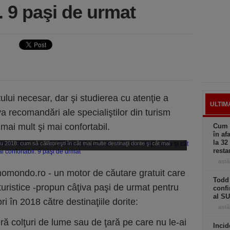
. 9 paşi de urmat
etului necesar, dar şi studierea cu atenţie a
ULTIM
va recomandări ale specialiştilor din turism
mai mult şi mai confortabil.
Cum a
în af
la 32
u 2018: cum să călătoreşti în cât mai multe destinaţii dorite şi cât mai
resta
onfortabil. 9 paşi de urmat
astă
i momondo.ro - un motor de căutare gratuit care
Todd 
uristice -propun câţiva paşi de urmat pentru
confi
al S
ri în 2018 către destinaţiile dorite:
astă
eră colţuri de lume sau de ţară pe care nu le-ai
Incid