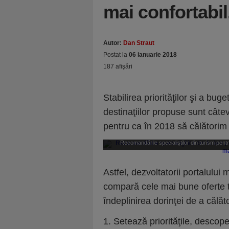
mai confortabil
Autor:
Dan Straut
Postat la
06 ianuarie 2018
187 afişări
Stabilirea priorităţilor şi a bug
destinaţiilor propuse sunt câte
pentru ca în 2018 să călătorim 
Recomandările specialiştilor din turism pentr
c
Astfel, dezvoltatorii portalulu
compară cele mai bune oferte t
îndeplinirea dorinţei de a călăto
1. Setează priorităţile, descop