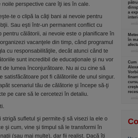
pătru
 noile perspective care îţi ies în cale.
dinsp
a exp
şte-te o clipă la câţi bani ai nevoie pentru
inter
astă
obţii. Sau eşti într-un permanent conflict cu
pentru călătorii, ai nevoie este o planificare în
Meteo
în ma
 organizezi vacanţele din timp, când programul
afect
ngla cu responsabilităţile, decât atunci când te
astă
lătoriile sunt incredibil de educaţionale şi nu vor
Cum a
Alexa
lt de lumea înconjurătoare. Nu ai cu cine să
Vorbi
e satisfăcătoare pot fi călătoriile de unul singur.
finan
cursu
păt scenariul tău de călătorie şi începe să-ţi
creşt
rece
te pe care să le cercetezi în detaliu.
astă
i.
 strigă sufletul şi permite-ţi să visezi la ele o
Co
e şi cum, vine şi timpul să le transformi în
naţii (sau mai multe), dar fii realist. Dacă îţi