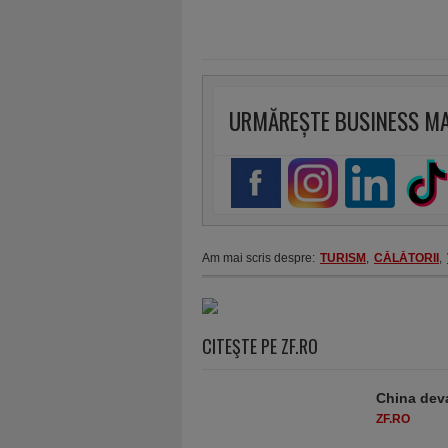
URMĂREȘTE BUSINESS M
Am mai scris despre:
TURISM
,
CĂLĂTORII
,
CITEŞTE PE ZF.RO
China deva
ZF.RO