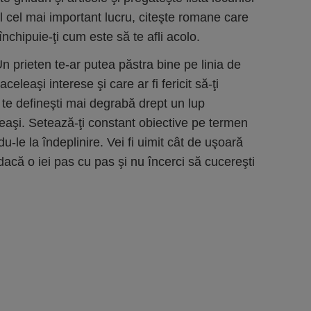
il cel mai important lucru, citeşte romane care
închipuie-ţi cum este să te afli acolo.
n prieten te-ar putea păstra bine pe linia de
celeaşi interese şi care ar fi fericit să-ţi
te defineşti mai degrabă drept un lup
eaşi. Setează-ţi constant obiective pe termen
 du-le la îndeplinire. Vei fi uimit cât de uşoară
 dacă o iei pas cu pas şi nu încerci să cucereşti