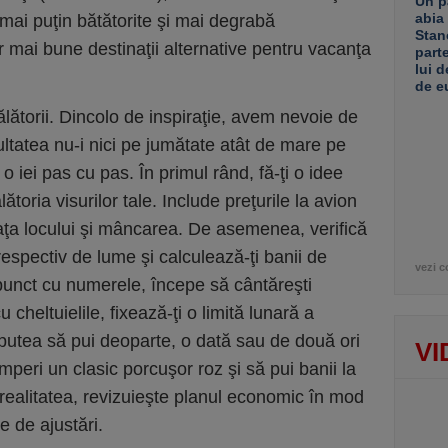
Un p
abia
 mai puţin bătătorite şi mai degrabă
Stan
or mai bune destinaţii alternative pentru vacanţa
part
lui d
de e
lătorii. Dincolo de inspiraţie, avem nevoie de
cultatea nu-i nici pe jumătate atât de mare pe
 o iei pas cu pas. În primul rând, fă-ţi o idee
toria visurilor tale. Include preţurile la avion
 faţa locului şi mâncarea. De asemenea, verifică
respectiv de lume şi calculează-ţi banii de
vezi c
punct cu numerele, începe să cântăreşti
u cheltuielile, fixează-ţi o limită lunară a
 putea să pui deoparte, o dată sau de două ori
VI
umperi un clasic porcuşor roz şi să pui banii la
u realitatea, revizuieşte planul economic în mod
e de ajustări.