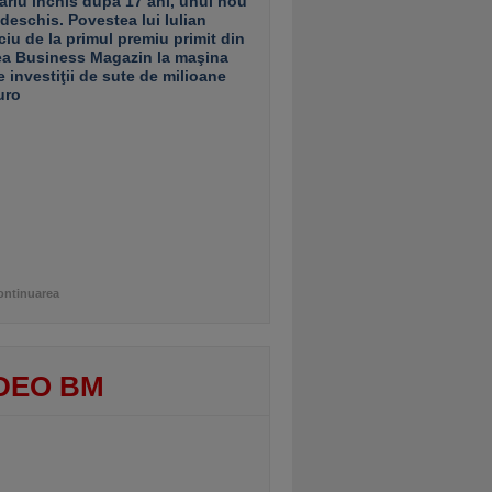
ariu închis după 17 ani, unul nou
 deschis. Povestea lui Iulian
ciu de la primul premiu primit din
ea Business Magazin la maşina
e investiţii de sute de milioane
uro
ontinuarea
DEO BM