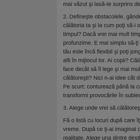
mai văzut şi lasă-te surprins de
2. Defineşte obstacolele, gânde
călătoria ta şi la cum poţi să-i 
timpul? Dacă vrei mai mult timp 
profunzime. E mai simplu să-ţi
tău este încă flexibil şi poţi jo
afli în mijlocul lor. Ai copii? Că
face decât să îl lege şi mai mu
călătoreşti? Nici n-ai idee cât d
Pe scurt: conturează până la ca
transformi provocările în subiec
3. Alege unde vrei să călătoreşt
Fă o listă cu locuri după care îţi
vreme. După ce ţi-ai imaginat c
realitate. Alege una dintre desti