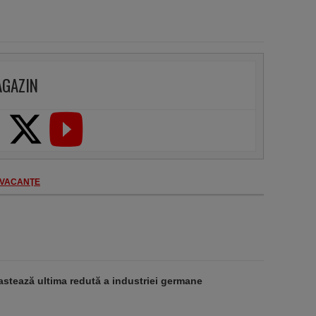
AGAZIN
VACANŢE
stează ultima redută a industriei germane