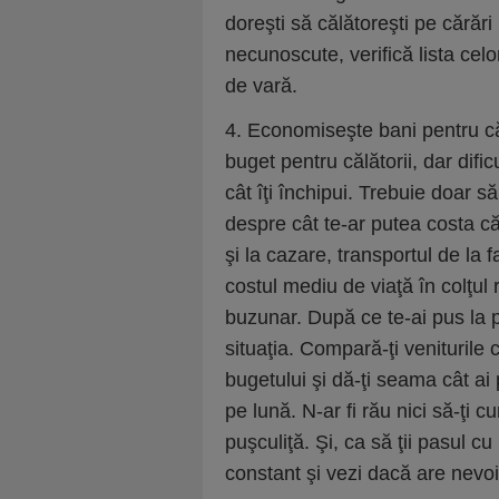
doreşti să călătoreşti pe cărări
necunoscute, verifică lista cel
de vară.
4. Economiseşte bani pentru că
buget pentru călătorii, dar difi
cât îţi închipui. Trebuie doar să
despre cât te-ar putea costa călă
şi la cazare, transportul de la
costul mediu de viaţă în colţul 
buzunar. După ce te-ai pus la 
situaţia. Compară-ţi veniturile c
bugetului şi dă-ţi seama cât ai
pe lună. N-ar fi rău nici să-ţi c
puşculiţă. Şi, ca să ţii pasul c
constant şi vezi dacă are nevoi