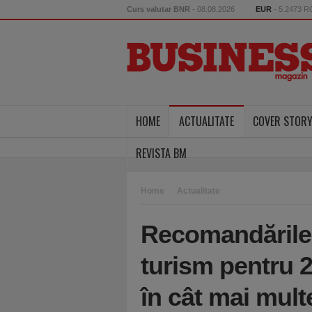
Curs valutar BNR
- 08.08.2026
EUR
- 5.2473 
HOME
ACTUALITATE
COVER STOR
REVISTA BM
Home
Actualitate
Recomandările s
turism pentru 2
în cât mai multe