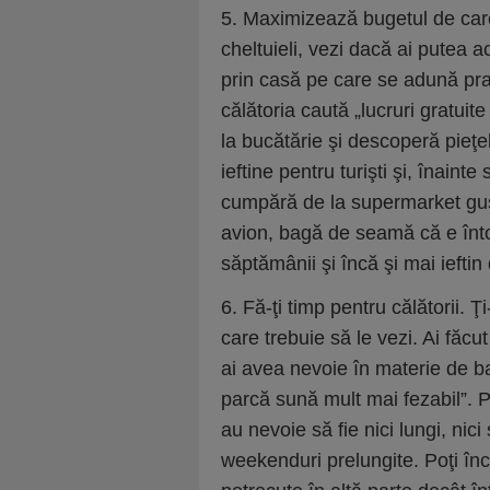
5. Maximizează bugetul de care
cheltuieli, vezi dacă ai putea a
prin casă pe care se adună prafu
călătoria caută „lucruri gratui
la bucătărie şi descoperă pieţ
ieftine pentru turişti şi, înainte
cumpără de la supermarket gustă
avion, bagă de seamă că e întot
săptămânii şi încă şi mai iefti
6. Fă-ţi timp pentru călătorii. Ţi
care trebuie să le vezi. Ai făcu
ai avea nevoie în materie de ban
parcă sună mult mai fezabil”. Pe
au nevoie să fie nici lungi, nic
weekenduri prelungite. Poţi înc