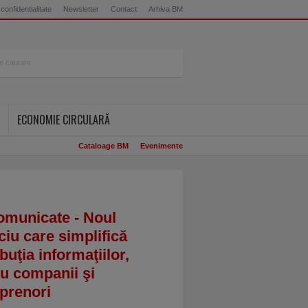
 confidentialitate
Newsletter
Contact
Arhiva BM
ECONOMIE CIRCULARĂ
Cataloage BM
Evenimente
omunicate - Noul
ciu care simplifică
ibuţia informaţiilor,
u companii şi
prenori