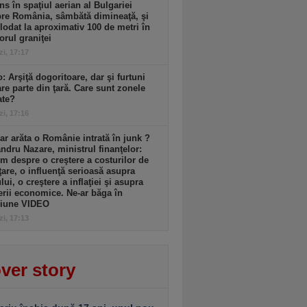
ns în spaţiul aerian al Bulgariei
re România, sâmbătă dimineaţă, şi
lodat la aproximativ 100 de metri în
iorul graniţei
zi, 17:17
: Arşiţă dogoritoare, dar şi furtuni
re parte din ţară. Care sunt zonele
ate?
zi, 17:16
r arăta o Românie intrată în junk ?
ndru Nazare, ministrul finanţelor:
m despre o creştere a costurilor de
ţare, o influenţă serioasă asupra
lui, o creştere a inflaţiei şi asupra
erii economice. Ne-ar băga în
siune VIDEO
zi, 17:13
ver story