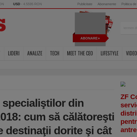
RON
USD
- 4.5595 RON
Publicitate
Abonamente
Politica de
ABONARE
Y
LIDERI
ANALIZE
TECH
MEET THE CEO
LIFESTYLE
VIDEO
ZF C
pecialiştilor din
servi
distr
018: cum să călătoreşti
pentr
 destinaţii dorite şi cât
antre