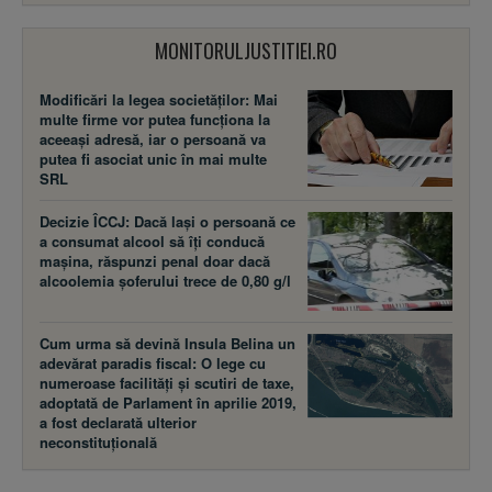
MONITORULJUSTITIEI.RO
Modificări la legea societăţilor: Mai
multe firme vor putea funcţiona la
aceeaşi adresă, iar o persoană va
putea fi asociat unic în mai multe
SRL
Decizie ÎCCJ: Dacă laşi o persoană ce
a consumat alcool să îţi conducă
maşina, răspunzi penal doar dacă
alcoolemia şoferului trece de 0,80 g/l
Cum urma să devină Insula Belina un
adevărat paradis fiscal: O lege cu
numeroase facilităţi şi scutiri de taxe,
adoptată de Parlament în aprilie 2019,
a fost declarată ulterior
neconstituţională