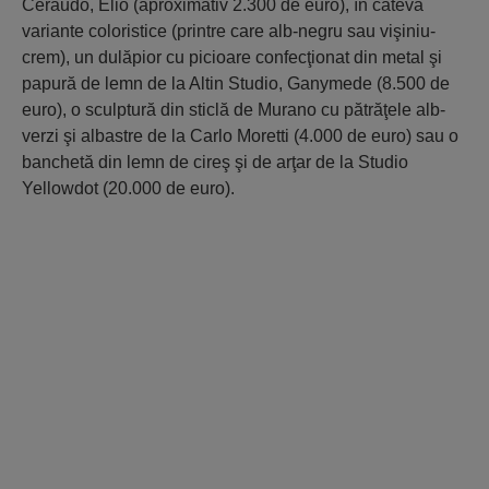
Ceraudo, Elio (aproximativ 2.300 de euro), în câteva
variante coloristice (printre care alb-negru sau vişiniu-
crem), un dulăpior cu picioare confecţionat din metal şi
papură de lemn de la Altin Studio, Ganymede (8.500 de
euro), o sculptură din sticlă de Murano cu pătrăţele alb-
verzi şi albastre de la Carlo Moretti (4.000 de euro) sau o
banchetă din lemn de cireş şi de arţar de la Studio
Yellowdot (20.000 de euro).