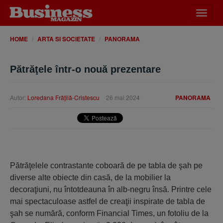
Desch
meniu
HOME
ARTA SI SOCIETATE
PANORAMA
Pătrăţele într-o nouă prezentare
Autor:
Loredana Frăţilă-Cristescu
26 mai 2024
PANORAMA
Pătrăţelele contrastante coboară de pe tabla de şah pe
diverse alte obiecte din casă, de la mobilier la
decoraţiuni, nu întotdeauna în alb-negru însă. Printre cele
mai spectaculoase astfel de creaţii inspirate de tabla de
şah se numără, conform Financial Times, un fotoliu de la