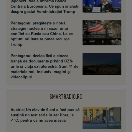
japonezi, fără a informa Banca
Centrală Europeană. Ce spun analiștii
despre gestul Administrației Trump
Pentagonul pregătește o nouă
strategie nucleară în cazul unui
conflict cu Rusia sau China. La ce
opțiuni militare ar putea recurge
Trump
Pentagonul declasifică a cincea
tranșă de documente privind OZN-
urile și viața extraterestră. Sunt 41 de
materiale noi, inclusiv imagini și
videoclipuri
SMARTRADIO.RO
Austria| Un elev de 9 ani a fost pus să
susţină un test scris în aer liber, la
-1°C, pentru că nu avea mască