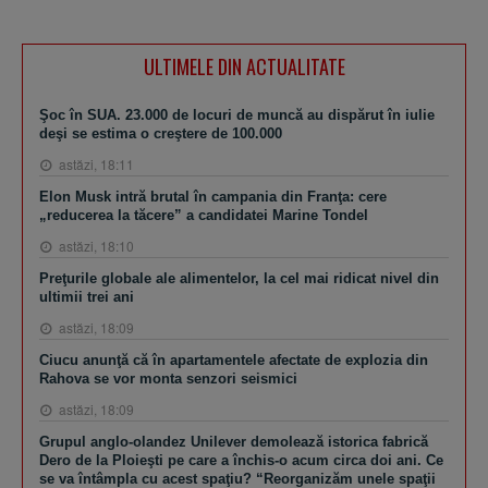
ULTIMELE DIN ACTUALITATE
Şoc în SUA. 23.000 de locuri de muncă au dispărut în iulie
deşi se estima o creştere de 100.000
astăzi, 18:11
Elon Musk intră brutal în campania din Franţa: cere
„reducerea la tăcere” a candidatei Marine Tondel
astăzi, 18:10
Preţurile globale ale alimentelor, la cel mai ridicat nivel din
ultimii trei ani
astăzi, 18:09
Ciucu anunţă că în apartamentele afectate de explozia din
Rahova se vor monta senzori seismici
astăzi, 18:09
Grupul anglo-olandez Unilever demolează istorica fabrică
Dero de la Ploieşti pe care a închis-o acum circa doi ani. Ce
se va întâmpla cu acest spaţiu? “Reorganizăm unele spaţii