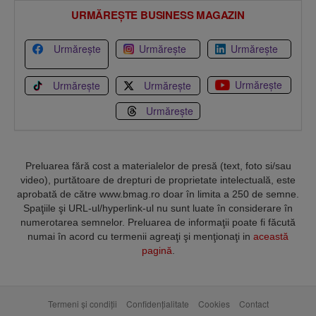
URMĂREȘTE BUSINESS MAGAZIN
Urmărește
Urmărește
Urmărește
Urmărește
Urmărește
Urmărește
Urmărește
Preluarea fără cost a materialelor de presă (text, foto si/sau
video), purtătoare de drepturi de proprietate intelectuală, este
aprobată de către www.bmag.ro doar în limita a 250 de semne.
Spaţiile şi URL-ul/hyperlink-ul nu sunt luate în considerare în
numerotarea semnelor. Preluarea de informaţii poate fi făcută
numai în acord cu termenii agreaţi şi menţionaţi in
această
pagină
.
Termeni și condiții
Confidențialitate
Cookies
Contact