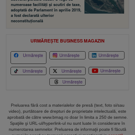
numeroase facilităţi şi scutiri de taxe,
adoptată de Parlament în aprilie 2019,
a fost declarată ulterior
neconstituţională
URMĂREȘTE BUSINESS MAGAZIN
Urmărește
Urmărește
Urmărește
Urmărește
Urmărește
Urmărește
Urmărește
Preluarea fără cost a materialelor de presă (text, foto si/sau
video), purtătoare de drepturi de proprietate intelectuală, este
aprobată de către www.bmag.ro doar în limita a 250 de semne.
Spaţiile şi URL-ul/hyperlink-ul nu sunt luate în considerare în
numerotarea semnelor. Preluarea de informaţii poate fi făcută