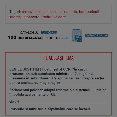
Taguri:
chinezi
,
obiecte
,
case
,
china
,
arta
,
bani
,
colectii
,
interes
,
intoarcere
,
traditii
,
valoare
PE ACEEAŞI TEMA
LEGILE JUSTIŢIEI | Fostul şef al CCR: "În cazul
procurorilor, sub autoritatea ministrului Justiţiei nu
înseamnă în subordinea". Ce spune Zegrean despre secţia
pentru anchetarea magistraţilor
Parlamentul polonez adoptă reforme ale sistemului judiciar,
în pofida avertismentelor UE
vinuri
Plusurile şi minusurile săptămânii care se încheie