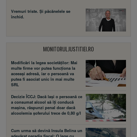
Vremuri triste. Şi păcănelele se
închid.
MONITORULJUSTITIEI.RO
Modificări la legea societăţilor: Mai
multe firme vor putea funcţiona la
aceeaşi adresă, iar o persoană va
putea fi asociat unic în mai multe
SRL
Decizie ÎCCJ: Dacă laşi o persoană ce
a consumat alcool să îţi conducă
maşina, răspunzi penal doar dacă
alcoolemia şoferului trece de 0,80 g/l
Cum urma să devină Insula Belina un
adevărat paradis fiscal: O lege cu