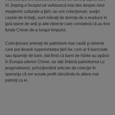
Xi Jinping a început să vorbească mai des despre rolul
moştenirii culturale a ţării, iar unii colecţionari, susţin
casele de licitaţii, sunt mânaţi de dorinţa de a readuce în
ţară opere de artă şi alte obiecte care consideră că au fost
furate Chinei de-a lungul timpului.
Colecţionarii animaţi de patriotism mai caută şi obiecte
care pot dovedi superioritatea ţării lor, cum ar fi bancnote
sau tiparniţe de bani, dat fiind că banii de hârtie au apărut
în Europa ulterior Chinei, iar alţii îmbină patriotismul cu
pragmatismul, achiziţionând articole de colecţie în
speranţa că vor scoate profit vânzându-le altora mai
patrioţi ca ei.