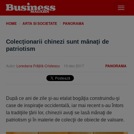
Desch
meniu
HOME
ARTA SI SOCIETATE
PANORAMA
Colecţionarii chinezi sunt mânaţi de
patriotism
Autor:
Loredana Frăţilă-Cristescu
10 dec 2017
PANORAMA
După ce ani de zile şi-au etalat bogăţia construindu-şi
case de inspiraţie occidentală, iar mai recent s-au întors
la tradiţiile ţării lor, chinezii avuţi se lasă mânaţi de
patriotism şi în materie de colecţii de obiecte de valoare.