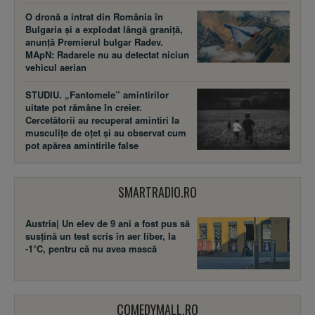
O dronă a intrat din România în
Bulgaria și a explodat lângă graniță,
anunță Premierul bulgar Radev.
MApN: Radarele nu au detectat niciun
vehicul aerian
STUDIU. „Fantomele” amintirilor
uitate pot rămâne în creier.
Cercetătorii au recuperat amintiri la
musculițe de oțet și au observat cum
pot apărea amintirile false
SMARTRADIO.RO
Austria| Un elev de 9 ani a fost pus să
susţină un test scris în aer liber, la
-1°C, pentru că nu avea mască
COMEDYMALL.RO