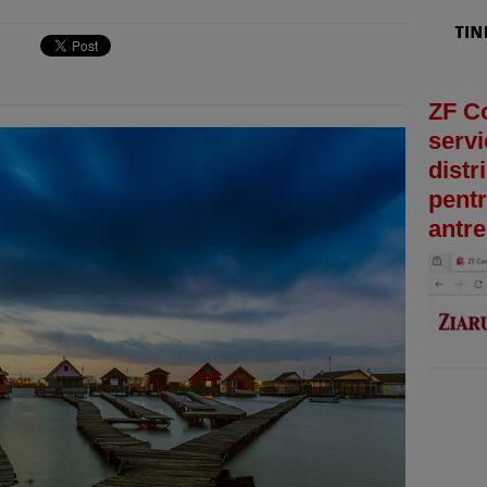
ZF C
servi
distr
pentr
antre