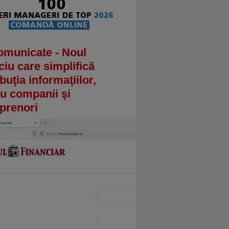
omunicate - Noul
ciu care simplifică
ibuţia informaţiilor,
u companii şi
prenori