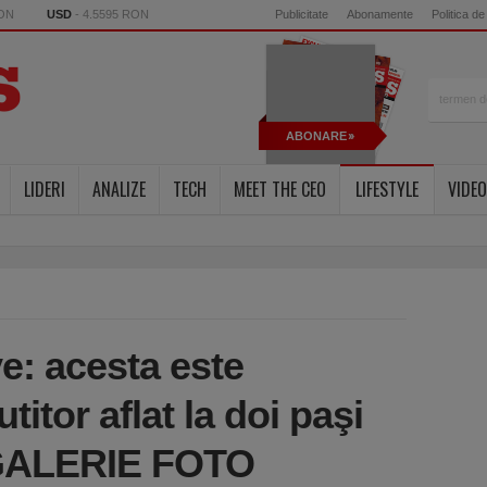
RON
USD
- 4.5595 RON
Publicitate
Abonamente
Politica de
ABONARE
LIDERI
ANALIZE
TECH
MEET THE CEO
LIFESTYLE
VIDEO
ve: acesta este
utitor aflat la doi paşi
 GALERIE FOTO