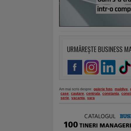
URMĂREȘTE BUSINESS M
Am mai scris despre:
galerie foto
,
maldive
,
case
,
cautare
,
centrala
,
constanta
,
const
serie
,
vacanta
,
vara