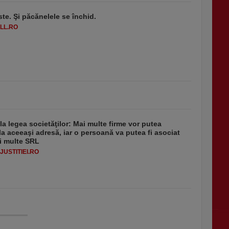
ste. Şi păcănelele se închid.
LL.RO
 la legea societăţilor: Mai multe firme vor putea
la aceeaşi adresă, iar o persoană va putea fi asociat
i multe SRL
USTITIEI.RO