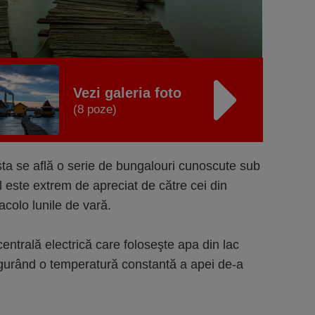
Vezi galeria foto
(8 poze)
ta se află o serie de bungalouri cunoscute sub
ul este extrem de apreciat de către cei din
acolo lunile de vară.
centrală electrică care foloseşte apa din lac
igurând o temperatură constantă a apei de-a