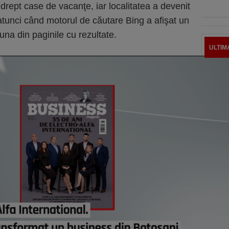
 drept case de vacanţe, iar localitatea a devenit
atunci când motorul de căutare Bing a afişat un
 una din paginile cu rezultate.
ULTIM
Şoc î
au di
creşt
astă
Elon 
Franţ
candi
astă
Preţu
mai r
astă
Ciucu
de ex
senzo
astă