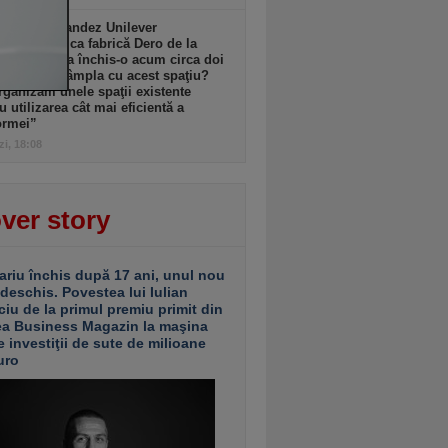
l anglo-olandez Unilever
ează istorica fabrică Dero de la
şti pe care a închis-o acum circa doi
Ce se va întâmpla cu acest spaţiu?
ganizăm unele spaţii existente
u utilizarea cât mai eficientă a
ormei”
zi, 18:08
ver story
ariu închis după 17 ani, unul nou
 deschis. Povestea lui Iulian
ciu de la primul premiu primit din
ea Business Magazin la maşina
e investiţii de sute de milioane
uro