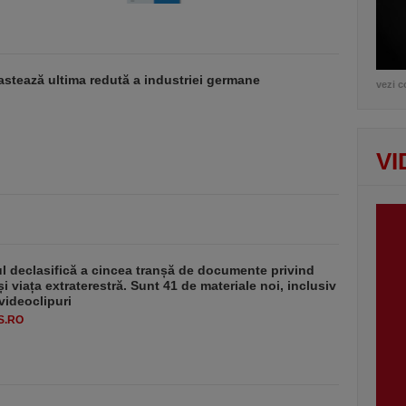
stează ultima redută a industriei germane
vezi c
VI
 declasifică a cincea tranșă de documente privind
i viața extraterestră. Sunt 41 de materiale noi, inclusiv
 videoclipuri
S.RO