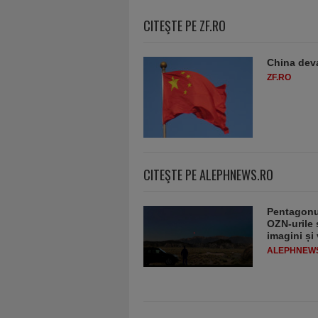
CITEŞTE PE ZF.RO
China deva
ZF.RO
CITEŞTE PE ALEPHNEWS.RO
Pentagonul
OZN-urile ș
imagini și
ALEPHNEW