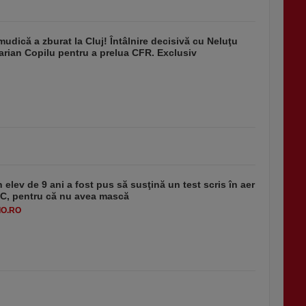
udică a zburat la Cluj! Întâlnire decisivă cu Neluţu
arian Copilu pentru a prelua CFR. Exclusiv
 elev de 9 ani a fost pus să susţină un test scris în aer
-1°C, pentru că nu avea mască
O.RO