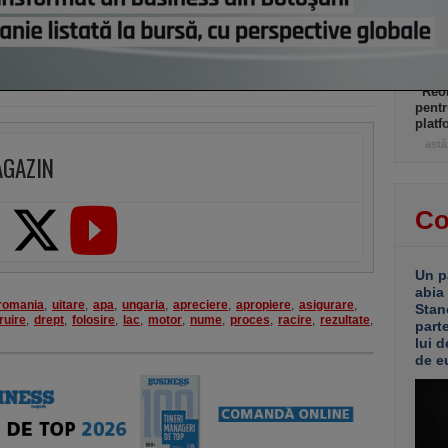
Grupu
demol
Ploie
ani. 
“Reor
pentr
platf
astă
AGAZIN
Co
Un p
abia
romania
,
uitare
,
apa
,
ungaria
,
apreciere
,
apropiere
,
asigurare
,
Stan
ruire
,
drept
,
folosire
,
lac
,
motor
,
nume
,
proces
,
racire
,
rezultate
,
part
lui d
de e