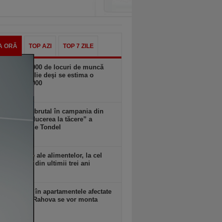
A ORĂ
TOP AZI
TOP 7 ZILE
n SUA. 23.000 de locuri de muncă
spărut în iulie deşi se estima o
ere de 100.000
zi, 18:11
Musk intră brutal în campania din
a: cere „reducerea la tăcere” a
datei Marine Tondel
zi, 18:10
rile globale ale alimentelor, la cel
idicat nivel din ultimii trei ani
zi, 18:09
 anunţă că în apartamentele afectate
plozia din Rahova se vor monta
ri seismici
zi, 18:09