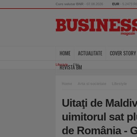
Curs valutar BNR
- 07.08.2026
EUR
- 5.2473 
HOME
ACTUALITATE
COVER STORY
Lifestyle
Film
REVISTA BM
Home
Arta si societate
Lifestyle
Uitaţi de Maldi
uimitorul sat pl
de România -