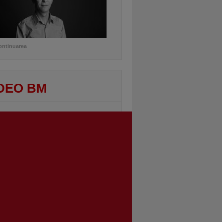
ontinuarea
DEO BM