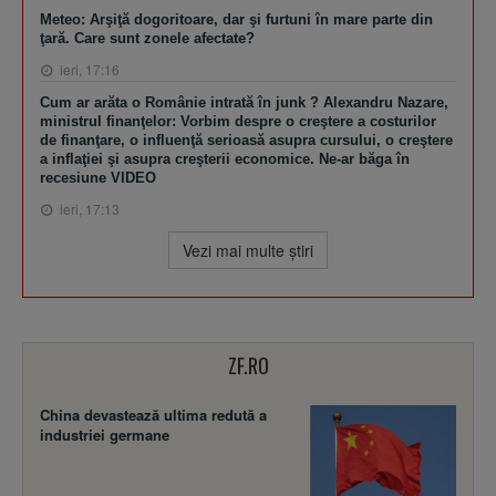
Meteo: Arşiţă dogoritoare, dar şi furtuni în mare parte din
ţară. Care sunt zonele afectate?
ieri, 17:16
Cum ar arăta o Românie intrată în junk ? Alexandru Nazare,
ministrul finanţelor: Vorbim despre o creştere a costurilor
de finanţare, o influenţă serioasă asupra cursului, o creştere
a inflaţiei şi asupra creşterii economice. Ne-ar băga în
recesiune VIDEO
ieri, 17:13
Vezi mai multe ştiri
ZF.RO
China devastează ultima redută a
industriei germane