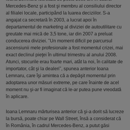
Mercedes-Benz şi a fost şi membru al consiliului director
al filialei locale, participând la luarea deciziilor. S-a
angajat ca secretară în 2003, a lucrat apoi în
departamentul de marketing al diviziei de autoutilitare cu
greutate mai mică de 3,5 tone, iar din 2007 a preluat
conducerea diviziei. "Un moment dificil pe parcursul
ascensiunii mele profesionale a fost momentul crizei, mai
exact declinul pieţei în ultimul trimestru al anului 2008.
Atunci, stocurile erau foarte mari, atât la noi, în calitate de
importator, cât şi la dealeri", spunea anterior Ioana
Lemnaru, care îşi amintea că a depăşit momentul prin
adoptarea unor măsuri extreme, pe care înainte de acel
moment nu şi-ar fi imaginat că le-ar putea pune vreodată
în aplicare.
Ioana Lemnaru mărturisea anterior că şi-a dorit să lucreze
la bursă, poate chiar pe Wall Street, însă a considerat că
în România, în cadrul Mercedes-Benz, a putut găsi