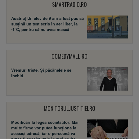
SMARTRADIO.RO
Austria| Un elev de 9 ani a fost pus să
susţină un test scris în aer liber, la
-1°C, pentru că nu avea mască
COMEDYMALL.RO
Vremuri triste. Şi păcănelele se
închid.
MONITORULJUSTITIEI.RO
Modificări la legea societăţilor: Mai
multe firme vor putea funcţiona la
aceeaşi adresă, iar o persoană va
putea fi asociat unic în mai multe