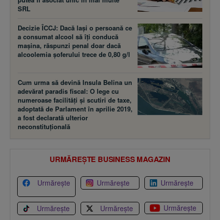
SRL
Decizie ÎCCJ: Dacă laşi o persoană ce
a consumat alcool să îţi conducă
maşina, răspunzi penal doar dacă
alcoolemia şoferului trece de 0,80 g/l
Cum urma să devină Insula Belina un
adevărat paradis fiscal: O lege cu
numeroase facilităţi şi scutiri de taxe,
adoptată de Parlament în aprilie 2019,
a fost declarată ulterior
neconstituţională
URMĂREȘTE BUSINESS MAGAZIN
Urmărește
Urmărește
Urmărește
Urmărește
Urmărește
Urmărește