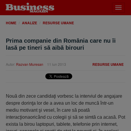
Desch
meniu
HOME
ANALIZE
RESURSE UMANE
Prima companie din România care nu îi
lasă pe tineri să aibă birouri
Autor:
Razvan Muresan
11 iun 2013
RESURSE UMANE
Nouă din zece candidaţi vorbesc la interviul de angajare
despre dorinţa lor de a avea un loc de muncă într-un
mediu motivant şi vesel, în care să poată
interacţionaoricând cu colegii şi să se simtă ca acasă. Pot
exista la birou laptopuri, tablete, telefonie prin internet,