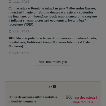
astăzi, 17:16
Cum ar arăta o Românie intrată în junk ? Alexandru Nazare,
ministrul finanţelor: Vorbim despre o creştere a costurilor
de finanţare, o influenţă serioasă asupra cursului, o creştere
a inflaţiei şi asupra creşterii economice. Ne-ar băga în
recesiune VIDEO
astăzi, 17:13
100 Cele mai puternice femei din business. Loredana Preda,
Fondatoare, Noblesse Group (Noblesse Interiors & Palatul
Noblesse)
astăzi, 17:00
Vezi mai multe ştiri
ZF.RO
China devastează ultima redută a
industriei germane