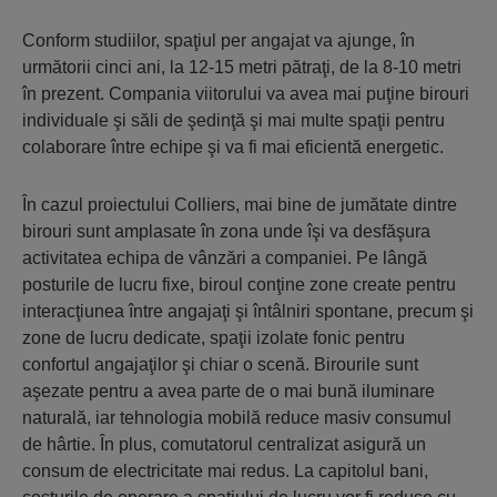
Conform studiilor, spaţiul per angajat va ajunge, în
următorii cinci ani, la 12-15 metri pătraţi, de la 8-10 metri
în prezent. Compania viitorului va avea mai puţine birouri
individuale şi săli de şedinţă şi mai multe spaţii pentru
colaborare între echipe şi va fi mai eficientă energetic.
În cazul proiectului Colliers, mai bine de jumătate dintre
birouri sunt amplasate în zona unde îşi va desfăşura
activitatea echipa de vânzări a companiei. Pe lângă
posturile de lucru fixe, biroul conţine zone create pentru
interacţiunea între angajaţi şi întâlniri spontane, precum şi
zone de lucru dedicate, spaţii izolate fonic pentru
confortul angajaţilor şi chiar o scenă. Birourile sunt
aşezate pentru a avea parte de o mai bună iluminare
naturală, iar tehnologia mobilă reduce masiv consumul
de hârtie. În plus, comutatorul centralizat asigură un
consum de electricitate mai redus. La capitolul bani,