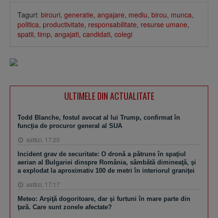
Taguri:
birouri
,
generatie
,
angajare
,
mediu
,
birou
,
munca
,
politica
,
productivitate
,
responsabilitate
,
resurse umane
,
spatii
,
timp
,
angajati
,
candidati
,
colegi
ULTIMELE DIN ACTUALITATE
Todd Blanche, fostul avocat al lui Trump, confirmat în
funcţia de procuror general al SUA
astăzi, 17:20
Incident grav de securitate: O dronă a pătruns în spaţiul
aerian al Bulgariei dinspre România, sâmbătă dimineaţă, şi
a explodat la aproximativ 100 de metri în interiorul graniţei
astăzi, 17:17
Meteo: Arşiţă dogoritoare, dar şi furtuni în mare parte din
ţară. Care sunt zonele afectate?