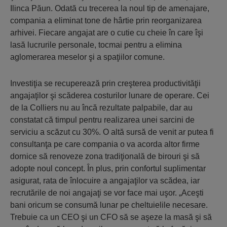
Ilinca Păun. Odată cu trecerea la noul tip de amenajare,
compania a eliminat tone de hârtie prin reorganizarea
arhivei. Fiecare angajat are o cutie cu cheie în care îşi
lasă lucrurile personale, tocmai pentru a elimina
aglomerarea meselor şi a spaţiilor comune.
Investiţia se recuperează prin creşterea productivităţii
angajaţilor şi scăderea costurilor lunare de operare. Cei
de la Colliers nu au încă rezultate palpabile, dar au
constatat că timpul pentru realizarea unei sarcini de
serviciu a scăzut cu 30%. O altă sursă de venit ar putea fi
consultanţa pe care compania o va acorda altor firme
dornice să renoveze zona tradiţională de birouri şi să
adopte noul concept. În plus, prin confortul suplimentar
asigurat, rata de înlocuire a angajaţilor va scădea, iar
recrutările de noi angajaţi se vor face mai uşor. „Aceşti
bani oricum se consumă lunar pe cheltuielile necesare.
Trebuie ca un CEO şi un CFO să se aşeze la masă şi să