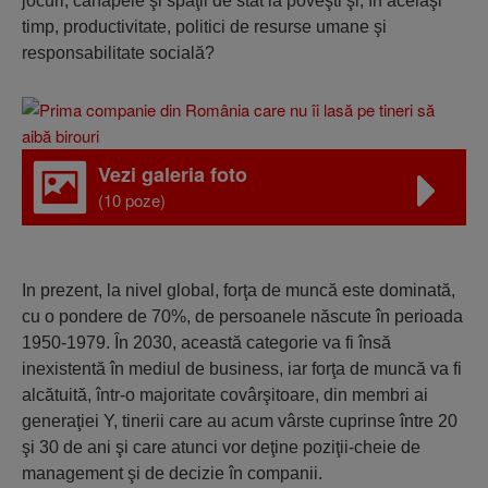
jocuri, canapele şi spaţii de stat la poveşti şi, în acelaşi
timp, productivitate, politici de resurse umane şi
responsabilitate socială?
Vezi galeria foto
(10 poze)
In prezent, la nivel global, forţa de muncă este dominată,
cu o pondere de 70%, de persoanele născute în perioada
1950-1979. În 2030, această categorie va fi însă
inexistentă în mediul de business, iar forţa de muncă va fi
alcătuită, într-o majoritate covârşitoare, din membri ai
generaţiei Y, tinerii care au acum vârste cuprinse între 20
şi 30 de ani şi care atunci vor deţine poziţii-cheie de
management şi de decizie în companii.