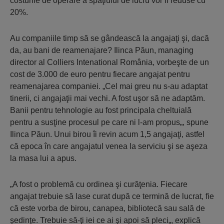
costurile de operare a spaţiului de lucru vor fi reduse cu
20%.
Au companiile timp să se gândească la angajaţi şi, dacă
da, au bani de reamenajare? Ilinca Păun, managing
director al Colliers Intenational România, vorbeşte de un
cost de 3.000 de euro pentru fiecare angajat pentru
reamenajarea companiei. „Cel mai greu nu s-au adaptat
tinerii, ci angajaţii mai vechi. A fost uşor să ne adaptăm.
Banii pentru tehnologie au fost principala cheltuială
pentru a susţine procesul pe care ni l-am propus„, spune
Ilinca Păun. Unui birou îi revin acum 1,5 angajaţi, astfel
că epoca în care angajatul venea la serviciu şi se aşeza
la masa lui a apus.
„A fost o problemă cu ordinea şi curăţenia. Fiecare
angajat trebuie să lase curat după ce termină de lucrat, fie
că este vorba de birou, canapea, bibliotecă sau sală de
şedinţe. Trebuie să-ţi iei ce ai şi apoi să pleci„, explică