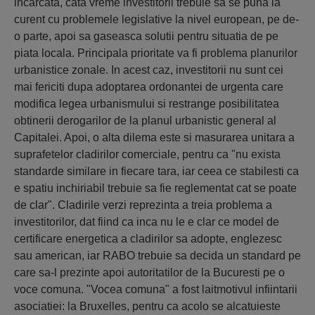
incarcata, cata vreme investitorii trebuie sa se puna la
curent cu problemele legislative la nivel european, pe de-
o parte, apoi sa gaseasca solutii pentru situatia de pe
piata locala. Principala prioritate va fi problema planurilor
urbanistice zonale. In acest caz, investitorii nu sunt cei
mai fericiti dupa adoptarea ordonantei de urgenta care
modifica legea urbanismului si restrange posibilitatea
obtinerii derogarilor de la planul urbanistic general al
Capitalei. Apoi, o alta dilema este si masurarea unitara a
suprafetelor cladirilor comerciale, pentru ca "nu exista
standarde similare in fiecare tara, iar ceea ce stabilesti ca
e spatiu inchiriabil trebuie sa fie reglementat cat se poate
de clar". Cladirile verzi reprezinta a treia problema a
investitorilor, dat fiind ca inca nu le e clar ce model de
certificare energetica a cladirilor sa adopte, englezesc
sau american, iar RABO trebuie sa decida un standard pe
care sa-l prezinte apoi autoritatilor de la Bucuresti pe o
voce comuna. "Vocea comuna" a fost laitmotivul infiintarii
asociatiei: la Bruxelles, pentru ca acolo se alcatuieste