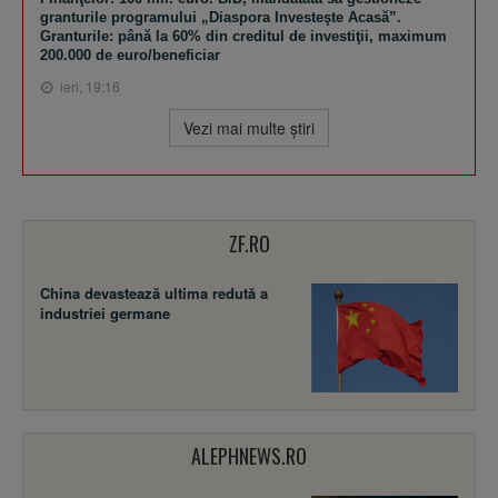
granturile programului „Diaspora Investeşte Acasă”.
Granturile: până la 60% din creditul de investiţii, maximum
200.000 de euro/beneficiar
ieri, 19:16
Vezi mai multe ştiri
ZF.RO
China devastează ultima redută a
industriei germane
ALEPHNEWS.RO