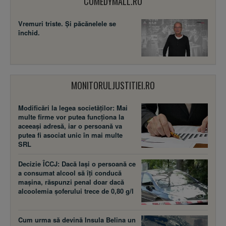
COMEDYMALL.RO
Vremuri triste. Şi păcănelele se
închid.
MONITORULJUSTITIEI.RO
Modificări la legea societăţilor: Mai
multe firme vor putea funcţiona la
aceeaşi adresă, iar o persoană va
putea fi asociat unic în mai multe
SRL
Decizie ÎCCJ: Dacă laşi o persoană ce
a consumat alcool să îţi conducă
maşina, răspunzi penal doar dacă
alcoolemia şoferului trece de 0,80 g/l
Cum urma să devină Insula Belina un