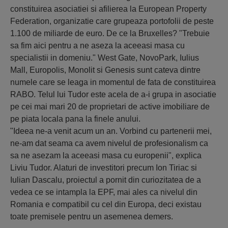
constituirea asociatiei si afilierea la European Property
Federation, organizatie care grupeaza portofolii de peste
1.100 de miliarde de euro. De ce la Bruxelles? "Trebuie
sa fim aici pentru a ne aseza la aceeasi masa cu
specialistii in domeniu." West Gate, NovoPark, Iulius
Mall, Europolis, Monolit si Genesis sunt cateva dintre
numele care se leaga in momentul de fata de constituirea
RABO. Telul lui Tudor este acela de a-i grupa in asociatie
pe cei mai mari 20 de proprietari de active imobiliare de
pe piata locala pana la finele anului.
"Ideea ne-a venit acum un an. Vorbind cu partenerii mei,
ne-am dat seama ca avem nivelul de profesionalism ca
sa ne asezam la aceeasi masa cu europenii", explica
Liviu Tudor. Alaturi de investitori precum Ion Tiriac si
Iulian Dascalu, proiectul a pornit din curiozitatea de a
vedea ce se intampla la EPF, mai ales ca nivelul din
Romania e compatibil cu cel din Europa, deci existau
toate premisele pentru un asemenea demers.