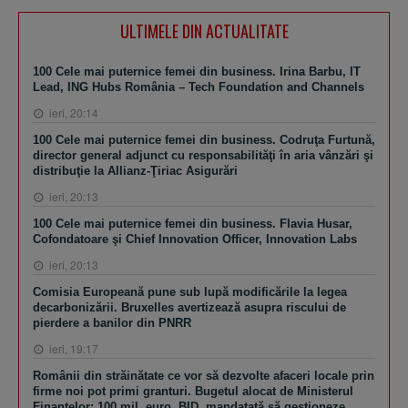
ULTIMELE DIN ACTUALITATE
100 Cele mai puternice femei din business. Irina Barbu, IT
Lead, ING Hubs România – Tech Foundation and Channels
ieri, 20:14
100 Cele mai puternice femei din business. Codruţa Furtună,
director general adjunct cu responsabilităţi în aria vânzări şi
distribuţie la Allianz-Ţiriac Asigurări
ieri, 20:13
100 Cele mai puternice femei din business. Flavia Husar,
Cofondatoare şi Chief Innovation Officer, Innovation Labs
ieri, 20:13
Comisia Europeană pune sub lupă modificările la legea
decarbonizării. Bruxelles avertizează asupra riscului de
pierdere a banilor din PNRR
ieri, 19:17
Românii din străinătate ce vor să dezvolte afaceri locale prin
firme noi pot primi granturi. Bugetul alocat de Ministerul
Finanţelor: 100 mil. euro. BID, mandatată să gestioneze