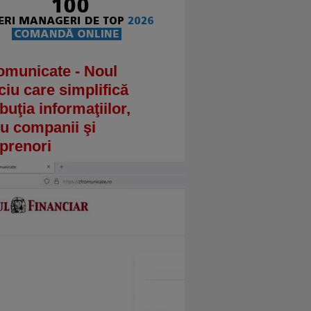
omunicate - Noul
ciu care simplifică
ibuţia informaţiilor,
u companii şi
prenori