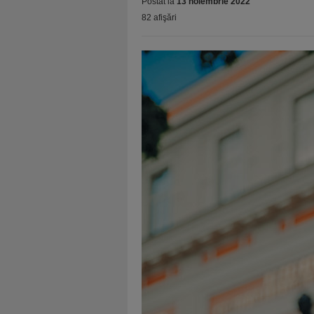
Postat la
13 noiembrie 2022
82 afişări