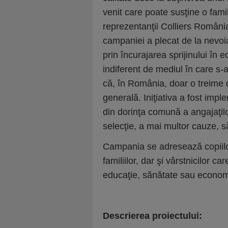
venit care poate susţine o famil
reprezentanţii Colliers România
campaniei a plecat de la nevoia
prin încurajarea sprijinului în e
indiferent de mediul în care s-
că, în România, doar o treime d
generală. Iniţiativa a fost impl
din dorinţa comună a angajaţil
selecţie, a mai multor cauze, s
Campania se adresează copiilor 
familiilor, dar şi vârstnicilor 
educaţie, sănătate sau econom
Descrierea proiectului: