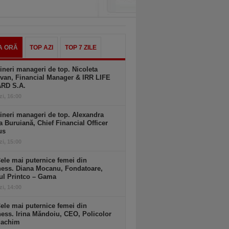
A ORĂ
TOP AZI
TOP 7 ZILE
ineri manageri de top. Nicoleta
van, Financial Manager & IRR LIFE
ARD S.A.
zi, 16:00
ineri manageri de top. Alexandra
a Buruiană, Chief Financial Officer
us
zi, 15:00
ele mai puternice femei din
ness. Diana Mocanu, Fondatoare,
ul Printco – Gama
zi, 14:00
ele mai puternice femei din
ess. Irina Măndoiu, CEO, Policolor
gachim