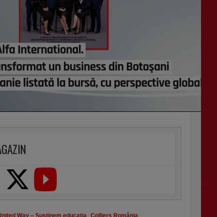
AGAZIN
United Way – Susţinem educaţia
,
Colliers România