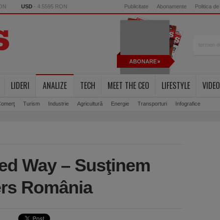
RON
USD
- 4.5595 RON
Publicitate
Abonamente
Politica de
ABONARE
LIDERI
ANALIZE
TECH
MEET THE CEO
LIFESTYLE
VIDEO
omerţ
Turism
Industrie
Agricultură
Energie
Transporturi
Infografice
ted Way – Susţinem
iers România