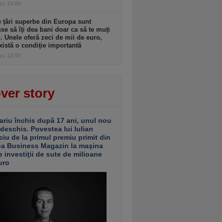
zi, 13:00
 ţări superbe din Europa sunt
se să îţi dea bani doar ca să te muţi
. Unele oferă zeci de mii de euro,
xistă o condiţie importantă
zi, 12:00
ver story
ariu închis după 17 ani, unul nou
 deschis. Povestea lui Iulian
ciu de la primul premiu primit din
ea Business Magazin la maşina
e investiţii de sute de milioane
uro