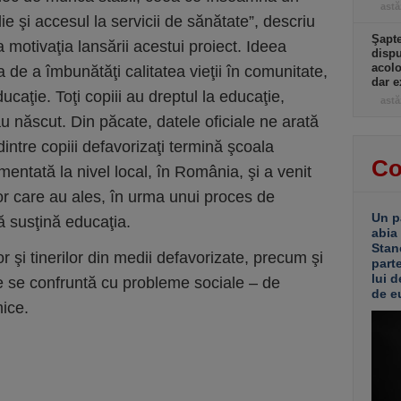
astă
ie şi accesul la servicii de sănătate”, descriu
Şapte
 motivaţia lansării acestui proiect. Ideea
dispu
acolo
 de a îmbunătăţi calitatea vieţii în comunitate,
dar e
ducaţie. Toţi copiii au dreptul la educaţie,
astă
au născut. Din păcate, datele oficiale ne arată
intre copiii defavorizaţi termină şcoala
Co
ementată la nivel local, în România, şi a venit
or care au ales, în urma unui proces de
Un p
ă susţină educaţia.
abia
Stan
şi tinerilor din medii defavorizate, precum şi
part
lui d
care se confruntă cu probleme sociale – de
de e
ice.