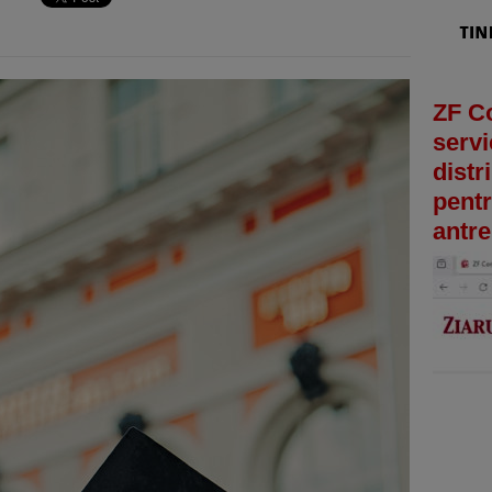
ZF C
servi
distr
pentr
antre