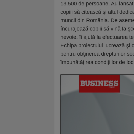
13.500 de persoane. Au lansat 
copiii să citească şi altul dedica
muncii din România. De asemen
încurajează copiii să vină la şc
nevoie, îi ajută la efectuarea t
Echipa proiectului lucrează şi c
pentru obţinerea drepturilor soc
îmbunătăţirea condiţiilor de locu