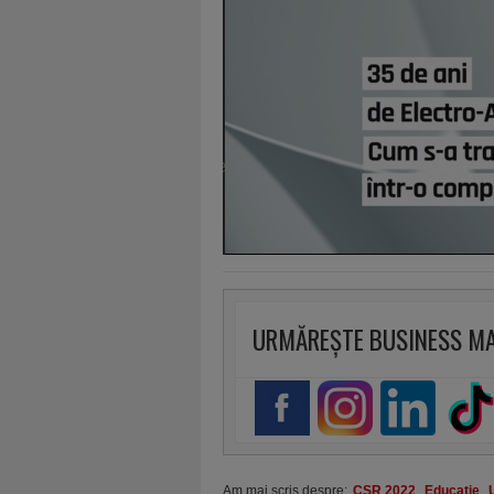
URMĂREȘTE BUSINESS M
Am mai scris despre:
CSR 2022
,
Educaţie
,