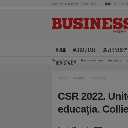
Curs valutar BNR
- 08.08.2026
EUR
- 5.2473 
HOME
ACTUALITATE
COVER STORY
Servicii financiare
Resurse umane
Imobiliare
C
REVISTA BM
Home
Analize
Imobiliare
CSR 2022. Uni
educaţia. Coll