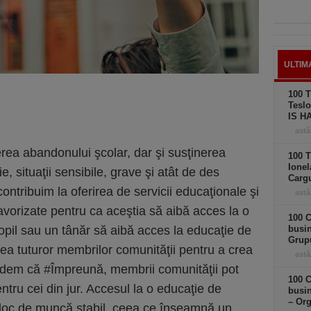
ULTIM
100 T
Teslo
IS H
astă
rea abandonului şcolar, dar şi susţinerea
100 T
Ionel
e, situaţii sensibile, grave şi atât de des
Carg
ontribuim la oferirea de servicii educaţionale şi
astă
avorizate pentru ca aceştia să aibă acces la o
100 C
opil sau un tânăr să aibă acces la educaţie de
busi
Grup
rea tuturor membrilor comunităţii pentru a crea
astă
edem că #Împreună, membrii comunităţii pot
100 C
ntru cei din jur. Accesul la o educaţie de
busin
– Or
i loc de muncă stabil, ceea ce înseamnă un