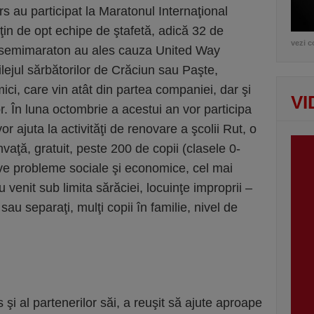
rs au participat la Maratonul Internaţional
ţin de opt echipe de ştafetă, adică 32 de
vezi c
la semimaraton au ales cauza United Way
jul sărbătorilor de Crăciun sau Paşte,
ici, care vin atât din partea companiei, dar şi
VI
or. În luna octombrie a acestui an vor participa
vor ajuta la activităţi de renovare a şcolii Rut, o
nvaţă, gratuit, peste 200 de copii (clasele 0-
grave probleme sociale şi economice, cel mai
 venit sub limita sărăciei, locuinţe improprii –
vi sau separaţi, mulţi copii în familie, nivel de
s şi al partenerilor săi, a reuşit să ajute aproape