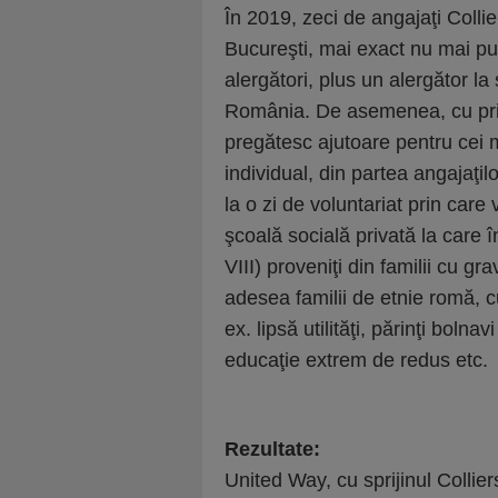
În 2019, zeci de angajaţi Collie
Bucureşti, mai exact nu mai pu
alergători, plus un alergător 
România. De asemenea, cu prile
pregătesc ajutoare pentru cei m
individual, din partea angajaţil
la o zi de voluntariat prin care 
şcoală socială privată la care î
VIII) proveniţi din familii cu 
adesea familii de etnie romă, cu
ex. lipsă utilităţi, părinţi bolna
educaţie extrem de redus etc.
Rezultate:
United Way, cu sprijinul Collier