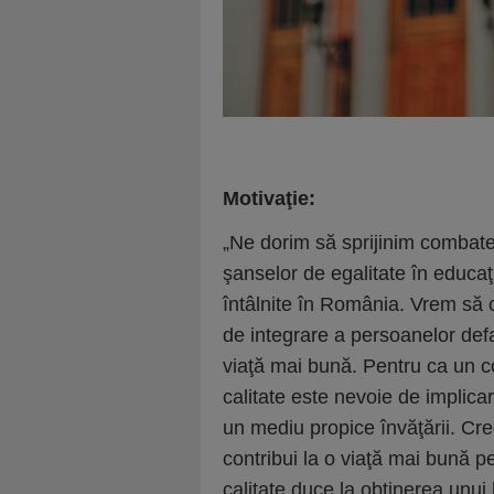
Motivaţie:
„Ne dorim să sprijinim combate
şanselor de egalitate în educaţi
întâlnite în România. Vrem să c
de integrare a persoanelor def
viaţă mai bună. Pentru ca un c
calitate este nevoie de implica
un mediu propice învăţării. Cr
contribui la o viaţă mai bună pe
calitate duce la obţinerea unu