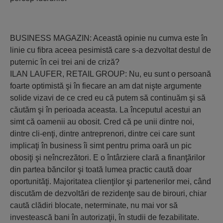
BUSINESS MAGAZIN: Această opinie nu cumva este în
linie cu fibra aceea pesimistă care s-a dezvoltat destul de
puternic în cei trei ani de criză?
ILAN LAUFER, RETAIL GROUP: Nu, eu sunt o persoană
foarte optimistă şi în fiecare an am dat nişte argumente
solide vizavi de ce cred eu că putem să continuăm şi să
căutăm şi în perioada aceasta. La începutul acestui an
simt că oamenii au obosit. Cred că pe unii dintre noi,
dintre cli-enţi, dintre antreprenori, dintre cei care sunt
implicaţi în business îi simt pentru prima oară un pic
obosiţi şi neîncrezători. E o întârziere clară a finanţărilor
din partea băncilor şi toată lumea practic caută doar
oportunităţi. Majoritatea clienţilor şi partenerilor mei, când
discutăm de dezvoltări de rezidenţe sau de birouri, chiar
caută clădiri blocate, neterminate, nu mai vor să
investească bani în autorizaţii, în studii de fezabilitate.