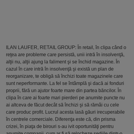
ILAN LAUFER, RETAIL GROUP: În retail, în clipa când o
reţea are probleme care persistă, unii intră în insolvenţă,
alţii nu, alţii ajung la faliment şi se închid magazine. În
cazul în care intră în insolvenţă şi există un plan de
reorganizare, te obligă să închizi toate magazinele care
sunt neperformante. La fel se întâmplă şi dacă ai fonduri
proprii, fără un ajutor foarte mare din partea băncilor. În
clipa în care ai foarte mari pierderi pe anumite puncte nu
ai altceva de făcut decât să închizi şi să rămâi cu cele
care produc profit. Lucrul acesta lasă găuri irecuperabile
în centrele comerciale. Diferenţa este că, din prisma
crizei, în piaţa de birouri s-au ivit oportunităţi pentru
anumite companii, cum ar fi să relocheze sediile dintr-o