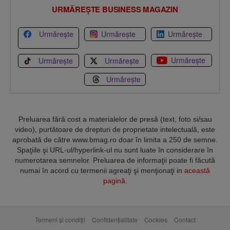
URMĂREȘTE BUSINESS MAGAZIN
Urmărește
Urmărește
Urmărește
Urmărește
Urmărește
Urmărește
Urmărește
Preluarea fără cost a materialelor de presă (text, foto si/sau
video), purtătoare de drepturi de proprietate intelectuală, este
aprobată de către www.bmag.ro doar în limita a 250 de semne.
Spaţiile şi URL-ul/hyperlink-ul nu sunt luate în considerare în
numerotarea semnelor. Preluarea de informaţii poate fi făcută
numai în acord cu termenii agreaţi şi menţionaţi in
această
pagină
.
Termeni și condiții
Confidențialitate
Cookies
Contact