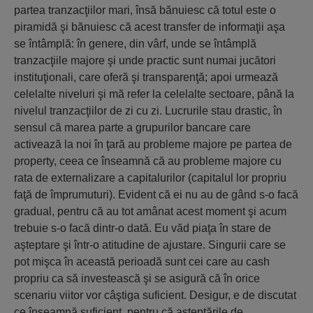
partea tranzacţiilor mari, însă bănuiesc că totul este o
piramidă şi bănuiesc că acest transfer de informaţii aşa
se întâmplă: în genere, din vârf, unde se întâmplă
tranzacţiile majore şi unde practic sunt numai jucători
instituţionali, care oferă şi transparenţă; apoi urmează
celelalte niveluri şi mă refer la celelalte sectoare, până la
nivelul tranzacţiilor de zi cu zi. Lucrurile stau drastic, în
sensul că marea parte a grupurilor bancare care
activează la noi în ţară au probleme majore pe partea de
property, ceea ce înseamnă că au probleme majore cu
rata de externalizare a capitalurilor (capitalul lor propriu
faţă de împrumuturi). Evident că ei nu au de gând s-o facă
gradual, pentru că au tot amânat acest moment şi acum
trebuie s-o facă dintr-o dată. Eu văd piaţa în stare de
aşteptare şi într-o atitudine de ajustare. Singurii care se
pot mişca în această perioadă sunt cei care au cash
propriu ca să investească şi se asigură că în orice
scenariu viitor vor câştiga suficient. Desigur, e de discutat
ce înseamnă suficient, pentru că aşteptările de