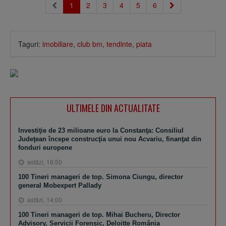
1
2
3
4
5
6
Taguri:
imobiliare
,
club bm
,
tendinte
,
piata
ULTIMELE DIN ACTUALITATE
Investiţie de 23 milioane euro la Constanţa: Consiliul
Judeţean începe construcţia unui nou Acvariu, finanţat din
fonduri europene
astăzi, 16:50
100 Tineri manageri de top. Simona Ciungu, director
general Mobexpert Pallady
astăzi, 14:00
100 Tineri manageri de top. Mihai Bucheru, Director
Advisory, Servicii Forensic, Deloitte România