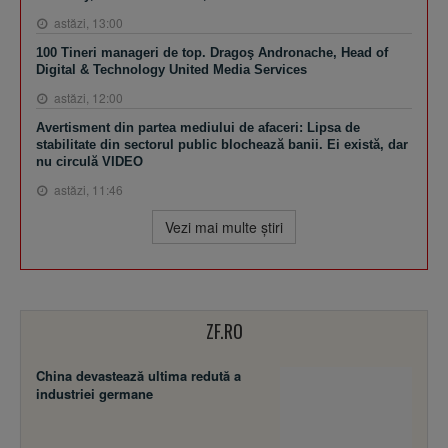
astăzi, 13:00
100 Tineri manageri de top. Dragoş Andronache, Head of
Digital & Technology United Media Services
astăzi, 12:00
Avertisment din partea mediului de afaceri: Lipsa de
stabilitate din sectorul public blochează banii. Ei există, dar
nu circulă VIDEO
astăzi, 11:46
Vezi mai multe ştiri
ZF.RO
China devastează ultima redută a
industriei germane