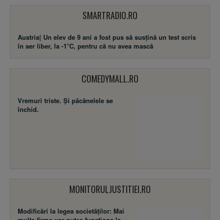
SMARTRADIO.RO
Austria| Un elev de 9 ani a fost pus să susţină un test scris
în aer liber, la -1°C, pentru că nu avea mască
COMEDYMALL.RO
Vremuri triste. Şi păcănelele se
închid.
MONITORULJUSTITIEI.RO
Modificări la legea societăţilor: Mai
multe firme vor putea funcţiona la