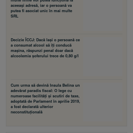
aceeaşi adresă, iar o persoană va
putea fi asociat unic în mai multe
SRL
Decizie ÎCCJ: Dacă laşi o persoană ce
a consumat alcool să îţi conducă
maşina, răspunzi penal doar dacă
alcoolemia şoferului trece de 0,80 g/l
Cum urma să devină Insula Belina un
adevărat paradis fiscal: O lege cu
numeroase facilităţi şi scutiri de taxe,
adoptată de Parlament în aprilie 2019,
a fost declarată ulterior
neconstituţională