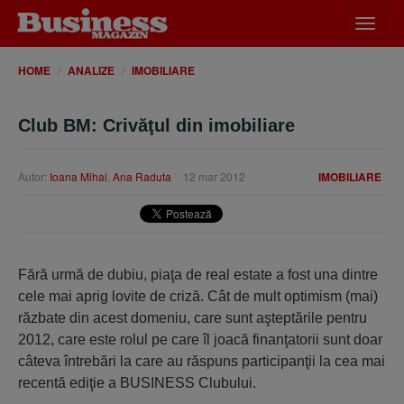
Desch
meniu
HOME
ANALIZE
IMOBILIARE
Club BM: Crivăţul din imobiliare
Autor:
Ioana Mihai
,
Ana Raduta
12 mar 2012
IMOBILIARE
Fără urmă de dubiu, piaţa de real estate a fost una dintre
cele mai aprig lovite de criză. Cât de mult optimism (mai)
răzbate din acest domeniu, care sunt aşteptările pentru
2012, care este rolul pe care îl joacă finanţatorii sunt doar
câteva întrebări la care au răspuns participanţii la cea mai
recentă ediţie a BUSINESS Clubului.