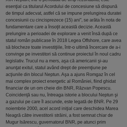
esenţial ca titularul Acordului de concesiune să dispună
de timpul adecvat, astfel că se impune prelungirea duratei
concesiunii cu cincisprezece (15) ani”, se arăta în nota de
fundamentare care a însoţit această decizie. Această
prelungire a perioadei de explorare a venit însă după ce
statul român publicase în 2018 Legea Offshore, care avea
să blocheze toate investiţiile, într-o ultimă încercare de a-i
convinge pe investitori să continue proiectul în noul cadru
legislativ. Trucul nu a mers, aşa că americanii şi-au
anunţat exitul, statul având drept de preemţiune pe
acţiunile din blocul Neptun. Aşa a ajuns Romgaz în cel
mai complex proiect energetic al României, fiind ghidat
financiar de un om cheie din BNR, Răzvan Popescu.
Coincidenţă sau nu, întreaga istorie a blocului Neptun şi
a gazului pe care îl ascunde, este legată de BNR. Pe 29
noiembrie 2000, acel acord iniţial care deschidea Marea
Neagră către investitorii străini, a fost semnat chiar de
Mugur Isărescu, guvernatorul BNR, pe atunci prim