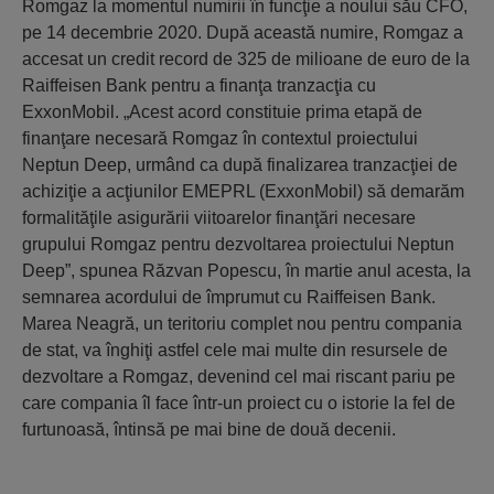
Romgaz la momentul numirii în funcţie a noului său CFO,
pe 14 decembrie 2020. După această numire, Romgaz a
accesat un credit record de 325 de milioane de euro de la
Raiffeisen Bank pentru a finanţa tranzacţia cu
ExxonMobil. „Acest acord constituie prima etapă de
finanţare necesară Romgaz în contextul proiectului
Neptun Deep, urmând ca după finalizarea tranzacţiei de
achiziţie a acţiunilor EMEPRL (ExxonMobil) să demarăm
formalităţile asigurării viitoarelor finanţări necesare
grupului Romgaz pentru dezvoltarea proiectului Neptun
Deep”, spunea Răzvan Popescu, în martie anul acesta, la
semnarea acordului de împrumut cu Raiffeisen Bank.
Marea Neagră, un teritoriu complet nou pentru compania
de stat, va înghiţi astfel cele mai multe din resursele de
dezvoltare a Romgaz, devenind cel mai riscant pariu pe
care compania îl face într-un proiect cu o istorie la fel de
furtunoasă, întinsă pe mai bine de două decenii.