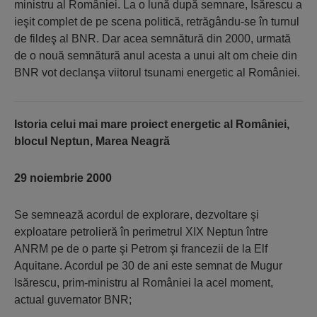
ministru al României. La o lună după semnare, Isărescu a
ieşit complet de pe scena politică, retrăgându-se în turnul
de fildeş al BNR. Dar acea semnătură din 2000, urmată
de o nouă semnătură anul acesta a unui alt om cheie din
BNR vot declanşa viitorul tsunami energetic al României.
Istoria celui mai mare proiect energetic al României,
blocul Neptun, Marea Neagră
29 noiembrie 2000
Se semnează acordul de explorare, dezvoltare şi
exploatare petrolieră în perimetrul XIX Neptun între
ANRM pe de o parte şi Petrom şi francezii de la Elf
Aquitane. Acordul pe 30 de ani este semnat de Mugur
Isărescu, prim-ministru al României la acel moment,
actual guvernator BNR;