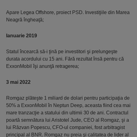
Apare Legea Offshore, proiect PSD. Investiţiile din Marea
Neagră îngheaţă;
Ianuarie 2019
Statul încearcă să-i ţină pe investitori şi prelungeşte
durata acordului cu 15 ani. Fără rezultat însă pentru că
ExxonMobil îşi anunţă retragerea;
3 mai 2022
Romgaz plăteşte 1 miliard de dolari pentru participaţia de
50% a ExxonMobil în Neptun Deep, aceasta fiind cea mai
mare tranzacţie a statului din ultimii 30 de ani. Contractul
poartă semnătura lui Aristotel Jude, CEO al Romgaz, şi a
lui Răzvan Popescu, CFO-ul companiei, fost arbitragist
principal al BNR. Romgaz nu preia şi calitatea de lider al