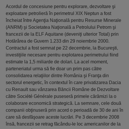
Acordul de concesiune pentru explorare, dezvoltare şi
exploatare petrolieră în perimetrul XIX Neptun a fost
încheiat între Agenţia Naţională pentru Resurse Minerale
(ANRM) şi Societatea Naţională a Petrolului Petrom şi
francezii de la ELF Aquitane (deveniţi ulterior Total) prin
Hotărârea de Guvern 1.233 din 29 noiembrie 2000.
Contractul a fost semnat pe 22 decembrie, la Bucureşti,
investiţiile necesare pentru explotarea perimetrului fiind
estimate la 1,5 miliarde de dolari. La acel moment,
parteneriatul urma să fie doar un prim pas către
consolidarea relaţiilor dintre România şi Franţa din
sectorul energetic, în contextul în care privatizarea Dacia
cu Renault sau vânzarea Băncii Române de Dezvoltare
către Société Générale puseseră primele cărămizi la o
colaborare economică strategică. La semnare, cele două
companii obţinuseră prin acord o perioadă de 30 de ani în
care să desfăşoare aceste lucrări. Pe 3 decembrie 2008
însă, francezii se retrag făcându-le loc americanilor de la