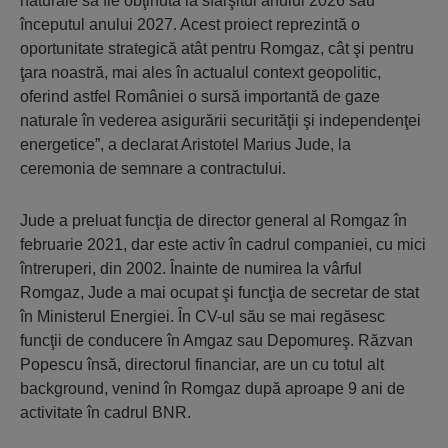
naturale să fie obţinută la sfârşitul anului 2026 sau
începutul anului 2027. Acest proiect reprezintă o
oportunitate strategică atât pentru Romgaz, cât şi pentru
ţara noastră, mai ales în actualul context geopolitic,
oferind astfel României o sursă importantă de gaze
naturale în vederea asigurării securităţii şi independenţei
energetice”, a declarat Aristotel Marius Jude, la
ceremonia de semnare a contractului.
Jude a preluat funcţia de director general al Romgaz în
februarie 2021, dar este activ în cadrul companiei, cu mici
întreruperi, din 2002. Înainte de numirea la vârful
Romgaz, Jude a mai ocupat şi funcţia de secretar de stat
în Ministerul Energiei. În CV-ul său se mai regăsesc
funcţii de conducere în Amgaz sau Depomureş. Răzvan
Popescu însă, directorul financiar, are un cu totul alt
background, venind în Romgaz după aproape 9 ani de
activitate în cadrul BNR.