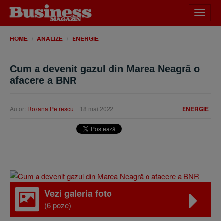
Desch
meniu
HOME
ANALIZE
ENERGIE
Cum a devenit gazul din Marea Neagră o
afacere a BNR
Autor:
Roxana Petrescu
18 mai 2022
ENERGIE
Vezi galeria foto
(6 poze)