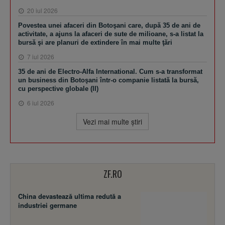
20 iul 2026
Povestea unei afaceri din Botoşani care, după 35 de ani de
activitate, a ajuns la afaceri de sute de milioane, s-a listat la
bursă şi are planuri de extindere în mai multe ţări
7 iul 2026
35 de ani de Electro-Alfa International. Cum s-a transformat
un business din Botoşani într-o companie listată la bursă,
cu perspective globale (II)
6 iul 2026
Vezi mai multe ştiri
ZF.RO
China devastează ultima redută a
industriei germane