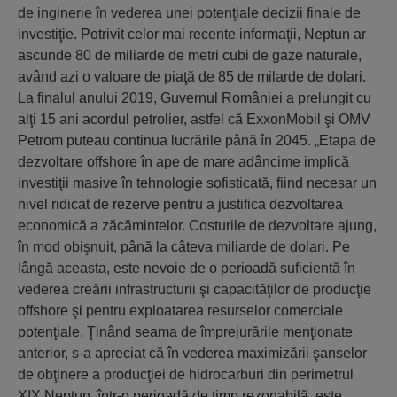
de inginerie în vederea unei potenţiale decizii finale de
investiţie. Potrivit celor mai recente informaţii, Neptun ar
ascunde 80 de miliarde de metri cubi de gaze naturale,
având azi o valoare de piaţă de 85 de milarde de dolari.
La finalul anului 2019, Guvernul României a prelungit cu
alţi 15 ani acordul petrolier, astfel că ExxonMobil şi OMV
Petrom puteau continua lucrările până în 2045. „Etapa de
dezvoltare offshore în ape de mare adâncime implică
investiţii masive în tehnologie sofisticată, fiind necesar un
nivel ridicat de rezerve pentru a justifica dezvoltarea
economică a zăcămintelor. Costurile de dezvoltare ajung,
în mod obişnuit, până la câteva miliarde de dolari. Pe
lângă aceasta, este nevoie de o perioadă suficientă în
vederea creării infrastructurii şi capacităţilor de producţie
offshore şi pentru exploatarea resurselor comerciale
potenţiale. Ţinând seama de împrejurările menţionate
anterior, s-a apreciat că în vederea maximizării şanselor
de obţinere a producţiei de hidrocarburi din perimetrul
XIX Neptun, într-o perioadă de timp rezonabilă, este