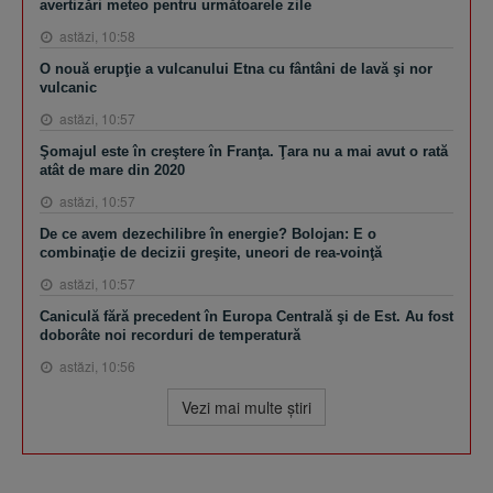
avertizări meteo pentru următoarele zile
astăzi, 10:58
O nouă erupţie a vulcanului Etna cu fântâni de lavă şi nor
vulcanic
astăzi, 10:57
Şomajul este în creştere în Franţa. Ţara nu a mai avut o rată
atât de mare din 2020
astăzi, 10:57
De ce avem dezechilibre în energie? Bolojan: E o
combinaţie de decizii greşite, uneori de rea-voinţă
astăzi, 10:57
Caniculă fără precedent în Europa Centrală şi de Est. Au fost
doborâte noi recorduri de temperatură
astăzi, 10:56
Vezi mai multe ştiri