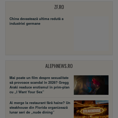
ZF.RO
China devastează ultima redută a
industriei germane
ALEPHNEWS.RO
Mai poate un film despre sexualitate
să provoace scandal în 2026? Gregg
Araki readuce erotismul în prim-plan
cu „I Want Your Sex”
Ai merge la restaurant fără haine? Un
steakhouse din Florida organizează
lunar seri de „nude dining”