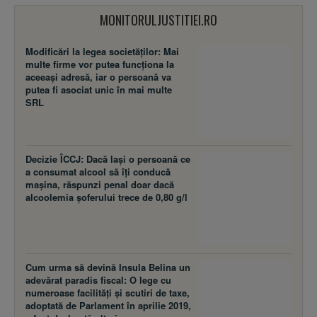
MONITORULJUSTITIEI.RO
Modificări la legea societăţilor: Mai
multe firme vor putea funcţiona la
aceeaşi adresă, iar o persoană va
putea fi asociat unic în mai multe
SRL
Decizie ÎCCJ: Dacă laşi o persoană ce
a consumat alcool să îţi conducă
maşina, răspunzi penal doar dacă
alcoolemia şoferului trece de 0,80 g/l
Cum urma să devină Insula Belina un
adevărat paradis fiscal: O lege cu
numeroase facilităţi şi scutiri de taxe,
adoptată de Parlament în aprilie 2019,