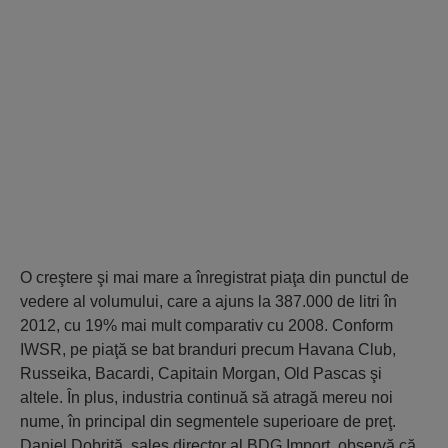
O creştere şi mai mare a înregistrat piaţa din punctul de
vedere al volumului, care a ajuns la 387.000 de litri în
2012, cu 19% mai mult comparativ cu 2008. Conform
IWSR, pe piaţă se bat branduri precum Havana Club,
Russeika, Bacardi, Capitain Morgan, Old Pascas şi
altele. În plus, industria continuă să atragă mereu noi
nume, în principal din segmentele superioare de preţ.
Daniel Dobriţă, sales director al BDG Import, observă că