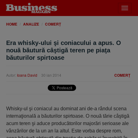
Desch
meniu
HOME
ANALIZE
COMERȚ
Era whisky-ului şi coniacului a apus. O
nouă băutură câştigă teren pe piaţa
băuturilor spirtoase
Autor:
Ioana David
30 ian 2014
COMERȚ
Whisky-ul şi coniacul au dominat ani de-a rândul scena
internaţională a băuturilor spirtoase. O nouă tărie câştigă
acum teren şi aduce producătorilor majorări serioase ale
vânzărilor de la un an la altul. Este vorba despre rom,