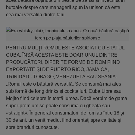
acea băutură obţinută din trestie de zahăr şi învechită în
butoaie despre care managerii spun la unison că este
cea mai versatilă dintre tării.
PENTRU MULŢI ROMUL ESTE ASOCIAT CU STATUL
CUBA, ÎNSĂ ACESTA ESTE DOAR UNUL DINTRE
PRODUCĂTORI, DIFERITE FORME DE ROM FIIND
EXPORTATE ŞI DE PUERTO RICO, JAMAICA,
TRINIDAD - TOBAGO, VENEZUELA SAU SPANIA.
„Romul este o băutură versatilă. Se consumă mai ales
sub formă de long drinks şi cocktailuri, Cuba Libre sau
Mojito fiind celebre în toată lumea. Dacă vorbim de gama
super-premium se poate consuma cu gheaţă sau
«straight». În general consumatorii de rom au între 18 şi
30 de ani, un venit mediu, fiind orientaţi spre calitate şi
spre branduri cunoscute.