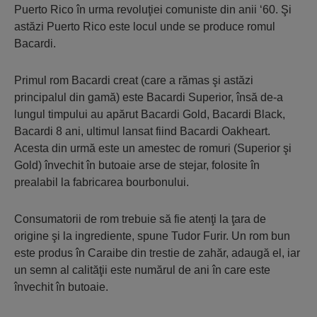
Puerto Rico în urma revoluţiei comuniste din anii ‘60. Şi
astăzi Puerto Rico este locul unde se produce romul
Bacardi.
Primul rom Bacardi creat (care a rămas şi astăzi
principalul din gamă) este Bacardi Superior, însă de-a
lungul timpului au apărut Bacardi Gold, Bacardi Black,
Bacardi 8 ani, ultimul lansat fiind Bacardi Oakheart.
Acesta din urmă este un amestec de romuri (Superior şi
Gold) învechit în butoaie arse de stejar, folosite în
prealabil la fabricarea bourbonului.
Consumatorii de rom trebuie să fie atenţi la ţara de
origine şi la ingrediente, spune Tudor Furir. Un rom bun
este produs în Caraibe din trestie de zahăr, adaugă el, iar
un semn al calităţii este numărul de ani în care este
învechit în butoaie.