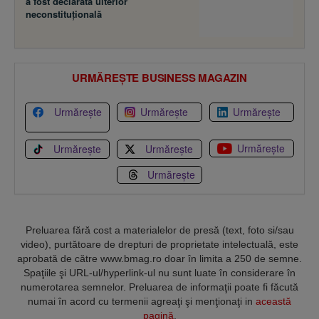
a fost declarată ulterior
neconstituţională
URMĂREȘTE BUSINESS MAGAZIN
Urmărește
Urmărește
Urmărește
Urmărește
Urmărește
Urmărește
Urmărește
Preluarea fără cost a materialelor de presă (text, foto si/sau
video), purtătoare de drepturi de proprietate intelectuală, este
aprobată de către www.bmag.ro doar în limita a 250 de semne.
Spaţiile şi URL-ul/hyperlink-ul nu sunt luate în considerare în
numerotarea semnelor. Preluarea de informaţii poate fi făcută
numai în acord cu termenii agreaţi şi menţionaţi in
această
pagină
.