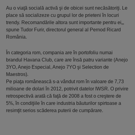
Au o viaţă socială activă şi de obicei sunt necăsătoriţi. Le
place să socializeze cu grupul lor de prieteni în locuri
trendy. Recomandările altora sunt importante pentru ei„,
spune Tudor Furir, directorul general al Pernod Ricard
România.
În categoria rom, compania are în portofoliu numai
brandul Havana Club, care are însă patru variante (Anejo
3YO, Anejo Especial, Anejo 7YO şi Selection de
Maestros).
Pe piaţa românească s-a vândut rom în valoare de 7,73
milioane de dolari în 2012, potrivit datelor IWSR. O privire
retrospectivă arată că faţă de 2008 a fost o creştere de
5%, în condiţiile în care industria băuturilor spirtoase a
resimţit serios scăderea puterii de cumpărare.