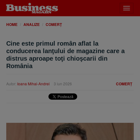
Desch
meniu
HOME
ANALIZE
COMERȚ
Cine este primul român aflat la
conducerea lanţului de magazine care a
distrus aproape toţi chioşcarii din
România
Autor:
Ioana Mihai-Andrei
3 iun 2026
COMERȚ