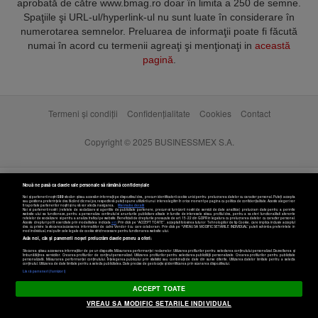
aprobată de către www.bmag.ro doar în limita a 250 de semne.
Spaţiile şi URL-ul/hyperlink-ul nu sunt luate în considerare în
numerotarea semnelor. Preluarea de informaţii poate fi făcută
numai în acord cu termenii agreaţi şi menţionaţi in
această
pagină
.
Termeni și condiții
Confidențialitate
Cookies
Contact
Copyright © 2025 BUSINESSMEX S.A.
Nouă ne pasă ca datele tale personale să rămână confidențiale
Noi și partenerii noștri
589
stocăm și/sau accesăm informații pe dispozitivul dvs., precum identificatorii cookie unici pentru prelucrarea datelor cu caracter personal. Puteți accepta
sau gestiona preferințele dvs. făcând clic mai jos, respectiv vă puteți opune utilizării unui interes legitim în orice moment pe pagina cu politica de confidențialitate. Aceste alegeri vor
fi raportate partenerilor noștri și nu vă vor afecta navigarea.
Mai multe detalii
Noi si partenerii nostri (retelele de socializare si agentiile de publicitate partenere, precum si furnizorii nostri de servicii de date analitice) prelucram date pentru a permite
website-ului sa functioneze, pentru a personaliza continutul si anunturile publicitare afisate in functie de interesele si/sau profilul dvs., pentru a va oferi functionalitati aferente
retelelor de socializare si pentru a analiza traficul pe website. Beneficiati de drepturile prevazute de art. 15-22 din GDPR in legatura cu prelucrarea datelor cu caracter personal.
Aceste drepturi pot fi exercitate prin modalitatea indicata
aici
. Prin click pe “ACCEPT TOATE”, acceptati folosirea tuturor Tehnologiilor de tip Cookie, care implica inclusiv acceptul
dvs. cu privire la stocarea/accesarea informatiilor de catre Vendor-ii cu care colaboram. Prin click pe “VREAU SA MODIFIC SETARILE INDIVIDUAL” puteti schimba preferintele in
mod individual, mai putin cele legate de cookie strict necesare pentru functionarea website-ului.
Atât noi, cât și partenerii noștri prelucrăm datele pentru a oferi:
Stocarea și/sau accesarea informațiilor de pe un dispozitiv. Măsurarea performanței reclamelor. Utilizarea profilurilor pentru selectarea conținutului personalizat. Dezvoltarea și
îmbunătățirea serviciilor. Crearea profilurilor de conținut personalizat. Utilizarea profilurilor pentru selectarea publicității personalizate. Crearea profilurilor pentru publicitate
personalizată. Măsurarea performanței conținutului. Înțelegerea publicului prin statistici sau combinații de date din surse diferite. Utilizarea datelor limitate pentru a selecta
Setări cookies
conținutul. Utilizarea de date limitate pentru a selecta publicitatea. Date precise de geolocație și identificarea prin scanarea dispozitivului.
Listă parteneri (furnizori)
ACCEPT TOATE
VREAU SA MODIFIC SETARILE INDIVIDUAL