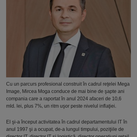
Cu un parcurs profesional construit în cadrul reţelei Mega
Image, Mircea Moga conduce de mai bine de şapte ani
compania care a raportat în anul 2024 afaceri de 10,6
mld. lei, plus 7%, un ritm uşor peste nivelul inflaţiei.
El şi-a început activitatea în cadrul departamentului IT în
anul 1997 şi a ocupat, de-a lungul timpului, poziţiile de
director IT, director IT şi logistică, director operaţiuni retail,