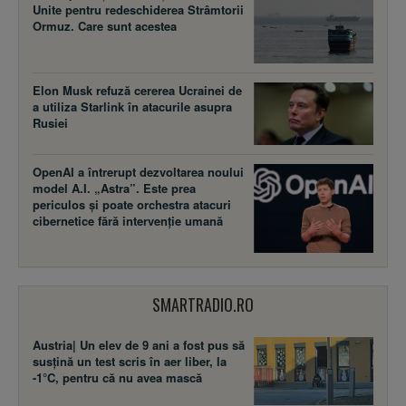
Unite pentru redeschiderea Strâmtorii
Ormuz. Care sunt acestea
Elon Musk refuză cererea Ucrainei de
a utiliza Starlink în atacurile asupra
Rusiei
OpenAI a întrerupt dezvoltarea noului
model A.I. „Astra”. Este prea
periculos și poate orchestra atacuri
cibernetice fără intervenție umană
SMARTRADIO.RO
Austria| Un elev de 9 ani a fost pus să
susţină un test scris în aer liber, la
-1°C, pentru că nu avea mască