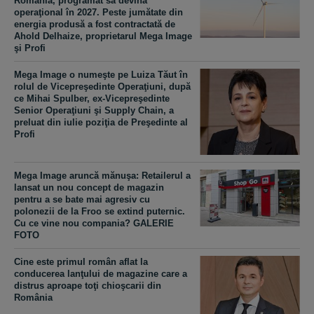
România, programat să devină
operaţional în 2027. Peste jumătate din
energia produsă a fost contractată de
Ahold Delhaize, proprietarul Mega Image
şi Profi
Mega Image o numeşte pe Luiza Tăut în
rolul de Vicepreşedinte Operaţiuni, după
ce Mihai Spulber, ex-Vicepreşedinte
Senior Operaţiuni şi Supply Chain, a
preluat din iulie poziţia de Preşedinte al
Profi
Mega Image aruncă mănuşa: Retailerul a
lansat un nou concept de magazin
pentru a se bate mai agresiv cu
polonezii de la Froo se extind puternic.
Cu ce vine nou compania? GALERIE
FOTO
Cine este primul român aflat la
conducerea lanţului de magazine care a
distrus aproape toţi chioşcarii din
România