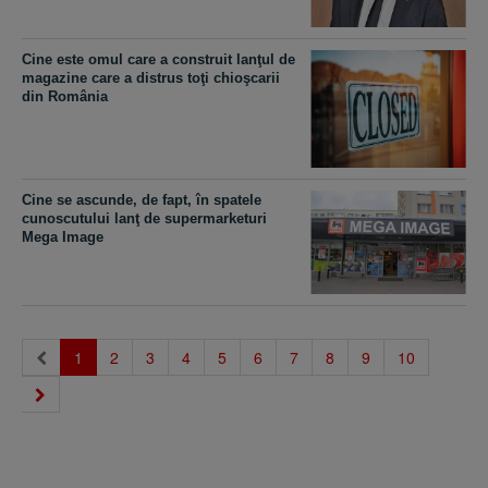
Cine este omul care a construit lanţul de
magazine care a distrus toţi chioşcarii
din România
Cine se ascunde, de fapt, în spatele
cunoscutului lanţ de supermarketuri
Mega Image
(current)
1
2
3
4
5
6
7
8
9
10