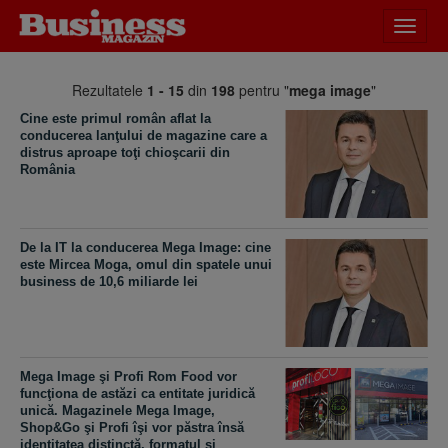
Desch
meniu
Rezultatele
1 - 15
din
198
pentru "
mega image
"
Cine este primul român aflat la
conducerea lanţului de magazine care a
distrus aproape toţi chioşcarii din
România
De la IT la conducerea Mega Image: cine
este Mircea Moga, omul din spatele unui
business de 10,6 miliarde lei
Mega Image şi Profi Rom Food vor
funcţiona de astăzi ca entitate juridică
unică. Magazinele Mega Image,
Shop&Go şi Profi îşi vor păstra însă
identitatea distinctă, formatul şi