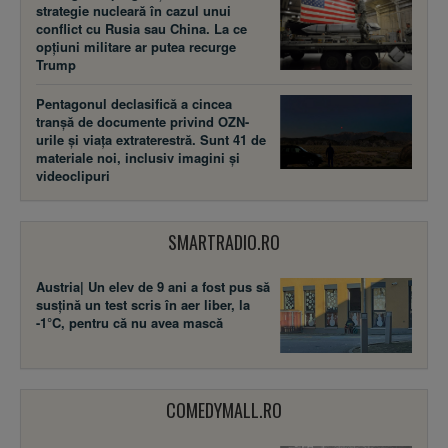
strategie nucleară în cazul unui
conflict cu Rusia sau China. La ce
opțiuni militare ar putea recurge
Trump
Pentagonul declasifică a cincea
tranșă de documente privind OZN-
urile și viața extraterestră. Sunt 41 de
materiale noi, inclusiv imagini și
videoclipuri
SMARTRADIO.RO
Austria| Un elev de 9 ani a fost pus să
susţină un test scris în aer liber, la
-1°C, pentru că nu avea mască
COMEDYMALL.RO