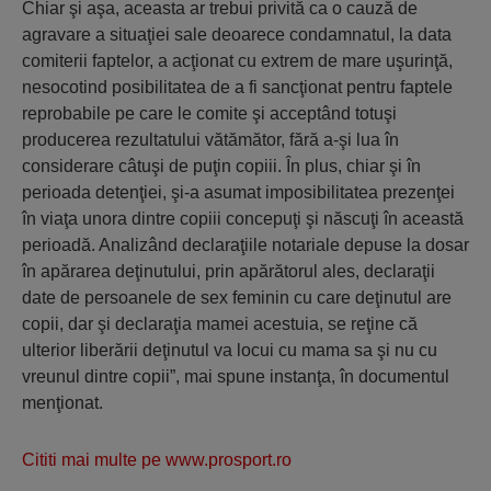
Chiar şi aşa, aceasta ar trebui privită ca o cauză de
agravare a situaţiei sale deoarece condamnatul, la data
comiterii faptelor, a acţionat cu extrem de mare uşurinţă,
nesocotind posibilitatea de a fi sancţionat pentru faptele
reprobabile pe care le comite şi acceptând totuşi
producerea rezultatului vătămător, fără a-şi lua în
considerare câtuşi de puţin copiii. În plus, chiar şi în
perioada detenţiei, şi-a asumat imposibilitatea prezenţei
în viaţa unora dintre copiii concepuţi şi născuţi în această
perioadă. Analizând declaraţiile notariale depuse la dosar
în apărarea deţinutului, prin apărătorul ales, declaraţii
date de persoanele de sex feminin cu care deţinutul are
copii, dar şi declaraţia mamei acestuia, se reţine că
ulterior liberării deţinutul va locui cu mama sa şi nu cu
vreunul dintre copii”, mai spune instanţa, în documentul
menţionat.
Cititi mai multe pe www.prosport.ro