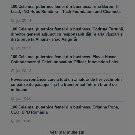
100 Cele mai puternice femei din business. Irina Barbu, IT
Lead, ING Hubs România – Tech Foundation and Channels
joi, 20:14
100 Cele mai puternice femei din business. Codruţa Furtună,
director general adjunct cu responsabilităţi în aria vânzări şi
distribuţie la Allianz-Ţiriac Asigurări
joi, 20:13
100 Cele mai puternice femei din business. Flavia Husar,
Cofondatoare şi Chief Innovation Officer, Innovation Labs
joi, 20:13
Povestea româncei care a luat un „maldăr de fier vechi plin
cu pânze de păianjen" şi l-a transformat într-un brand de
milioane
joi, 10:50
100 Cele mai puternice femei din business. Cristina Popa,
CEO, DPD România
joi, 10:49
Vezi mai multe ştiri