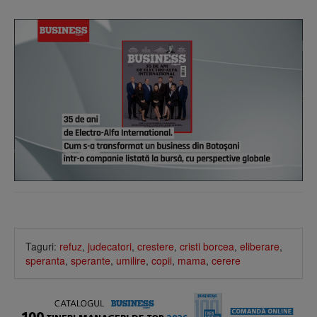
Taguri:
refuz
,
judecatori
,
crestere
,
cristi borcea
,
eliberare
,
speranta
,
sperante
,
umilire
,
copii
,
mama
,
cerere