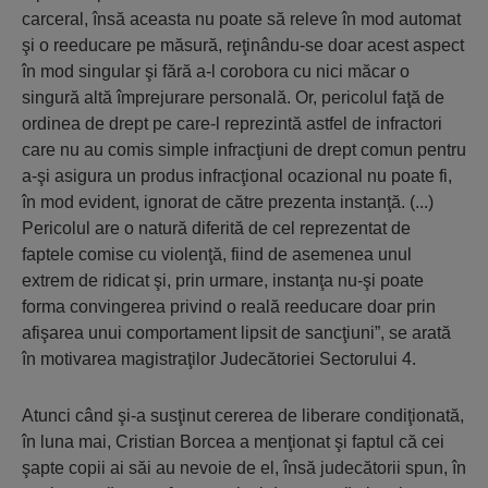
carceral, însă aceasta nu poate să releve în mod automat
şi o reeducare pe măsură, reţinându-se doar acest aspect
în mod singular şi fără a-l corobora cu nici măcar o
singură altă împrejurare personală. Or, pericolul faţă de
ordinea de drept pe care-l reprezintă astfel de infractori
care nu au comis simple infracţiuni de drept comun pentru
a-şi asigura un produs infracţional ocazional nu poate fi,
în mod evident, ignorat de către prezenta instanţă. (...)
Pericolul are o natură diferită de cel reprezentat de
faptele comise cu violenţă, fiind de asemenea unul
extrem de ridicat şi, prin urmare, instanţa nu-şi poate
forma convingerea privind o reală reeducare doar prin
afişarea unui comportament lipsit de sancţiuni”, se arată
în motivarea magistraţilor Judecătoriei Sectorului 4.
Atunci când şi-a susţinut cererea de liberare condiţionată,
în luna mai, Cristian Borcea a menţionat şi faptul că cei
şapte copii ai săi au nevoie de el, însă judecătorii spun, în