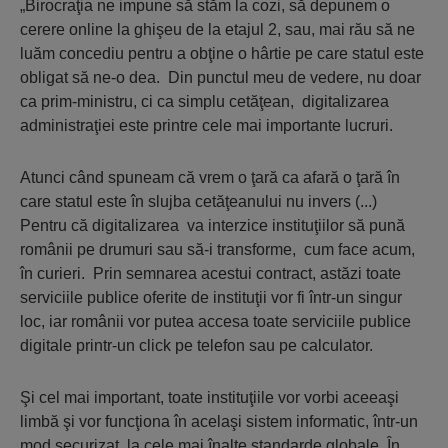
„Birocraţia ne impune să stăm la cozi, să depunem o
cerere online la ghişeu de la etajul 2, sau, mai rău să ne
luăm concediu pentru a obţine o hârtie pe care statul este
obligat să ne-o dea. Din punctul meu de vedere, nu doar
ca prim-ministru, ci ca simplu cetăţean, digitalizarea
administraţiei este printre cele mai importante lucruri.
Atunci când spuneam că vrem o ţară ca afară o ţară în
care statul este în slujba cetăţeanului nu invers (...)
Pentru că digitalizarea va interzice instituţiilor să pună
românii pe drumuri sau să-i transforme, cum face acum,
în curieri. Prin semnarea acestui contract, astăzi toate
serviciile publice oferite de instituţii vor fi într-un singur
loc, iar românii vor putea accesa toate serviciile publice
digitale printr-un click pe telefon sau pe calculator.
Şi cel mai important, toate instituţiile vor vorbi aceeaşi
limbă şi vor funcţiona în acelaşi sistem informatic, într-un
mod securizat, la cele mai înalte standarde globale. În