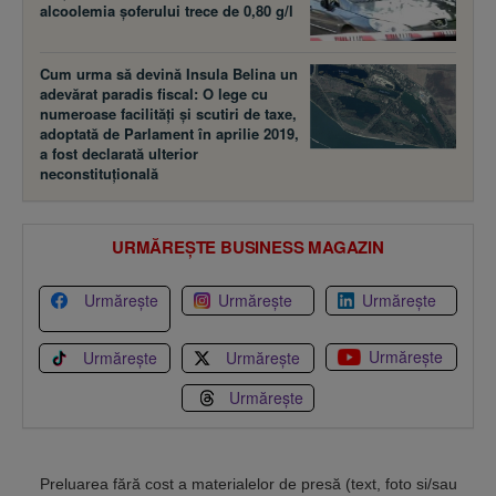
alcoolemia şoferului trece de 0,80 g/l
Cum urma să devină Insula Belina un
adevărat paradis fiscal: O lege cu
numeroase facilităţi şi scutiri de taxe,
adoptată de Parlament în aprilie 2019,
a fost declarată ulterior
neconstituţională
URMĂREȘTE BUSINESS MAGAZIN
Urmărește
Urmărește
Urmărește
Urmărește
Urmărește
Urmărește
Urmărește
Preluarea fără cost a materialelor de presă (text, foto si/sau