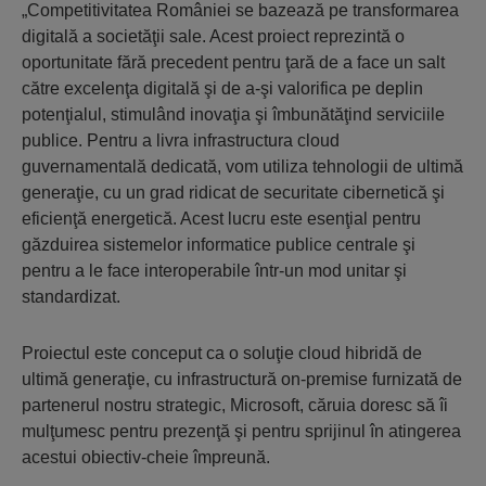
„Competitivitatea României se bazează pe transformarea
digitală a societăţii sale. Acest proiect reprezintă o
oportunitate fără precedent pentru ţară de a face un salt
către excelenţa digitală şi de a-şi valorifica pe deplin
potenţialul, stimulând inovaţia şi îmbunătăţind serviciile
publice. Pentru a livra infrastructura cloud
guvernamentală dedicată, vom utiliza tehnologii de ultimă
generaţie, cu un grad ridicat de securitate cibernetică şi
eficienţă energetică. Acest lucru este esenţial pentru
găzduirea sistemelor informatice publice centrale şi
pentru a le face interoperabile într-un mod unitar şi
standardizat.
Proiectul este conceput ca o soluţie cloud hibridă de
ultimă generaţie, cu infrastructură on-premise furnizată de
partenerul nostru strategic, Microsoft, căruia doresc să îi
mulţumesc pentru prezenţă şi pentru sprijinul în atingerea
acestui obiectiv-cheie împreună.