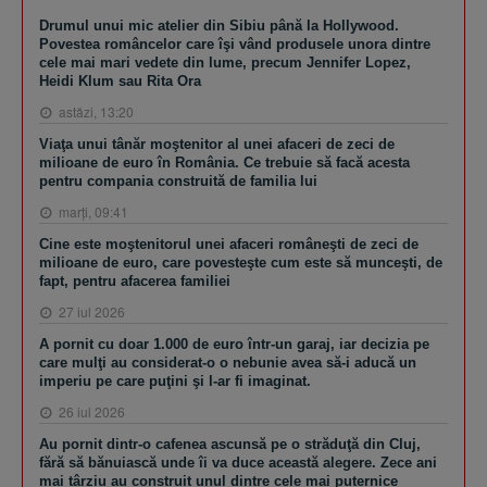
Drumul unui mic atelier din Sibiu până la Hollywood.
Povestea româncelor care îşi vând produsele unora dintre
cele mai mari vedete din lume, precum Jennifer Lopez,
Heidi Klum sau Rita Ora
astăzi, 13:20
Viaţa unui tânăr moştenitor al unei afaceri de zeci de
milioane de euro în România. Ce trebuie să facă acesta
pentru compania construită de familia lui
marţi, 09:41
Cine este moştenitorul unei afaceri româneşti de zeci de
milioane de euro, care povesteşte cum este să munceşti, de
fapt, pentru afacerea familiei
27 iul 2026
A pornit cu doar 1.000 de euro într-un garaj, iar decizia pe
care mulţi au considerat-o o nebunie avea să-i aducă un
imperiu pe care puţini şi l-ar fi imaginat.
26 iul 2026
Au pornit dintr-o cafenea ascunsă pe o străduţă din Cluj,
fără să bănuiască unde îi va duce această alegere. Zece ani
mai târziu au construit unul dintre cele mai puternice