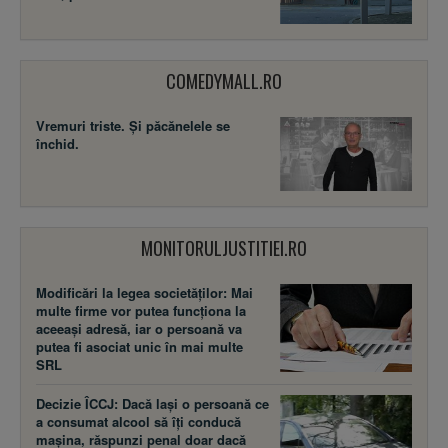
COMEDYMALL.RO
Vremuri triste. Şi păcănelele se
închid.
MONITORULJUSTITIEI.RO
Modificări la legea societăţilor: Mai
multe firme vor putea funcţiona la
aceeaşi adresă, iar o persoană va
putea fi asociat unic în mai multe
SRL
Decizie ÎCCJ: Dacă laşi o persoană ce
a consumat alcool să îţi conducă
maşina, răspunzi penal doar dacă