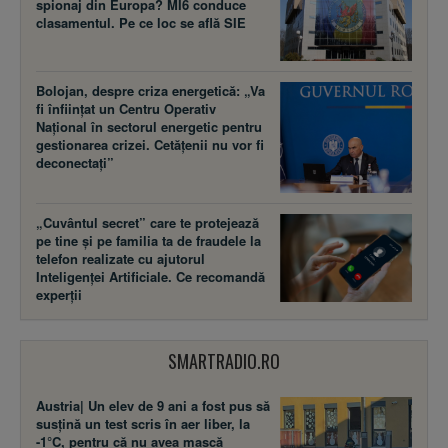
spionaj din Europa? MI6 conduce
clasamentul. Pe ce loc se află SIE
Bolojan, despre criza energetică: „Va
fi înființat un Centru Operativ
Național în sectorul energetic pentru
gestionarea crizei. Cetățenii nu vor fi
deconectați”
„Cuvântul secret” care te protejează
pe tine și pe familia ta de fraudele la
telefon realizate cu ajutorul
Inteligenței Artificiale. Ce recomandă
experții
SMARTRADIO.RO
Austria| Un elev de 9 ani a fost pus să
susţină un test scris în aer liber, la
-1°C, pentru că nu avea mască