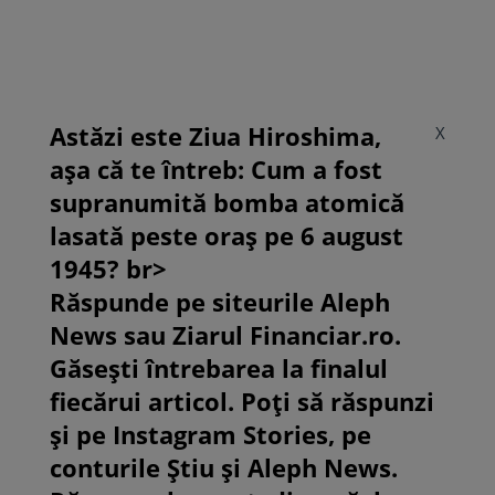
Astăzi este Ziua Hiroshima,
X
așa că te întreb: Cum a fost
supranumită bomba atomică
lasată peste oraș pe 6 august
1945? br>
Răspunde pe siteurile Aleph
News sau Ziarul Financiar.ro.
Găsești întrebarea la finalul
fiecărui articol. Poți să răspunzi
și pe Instagram Stories, pe
conturile Știu și Aleph News.