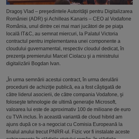
Dragoş Vlad – preşedintele Autorităţii pentru Digitalizarea
României (ADR) şi Achilleas Kanaris – CEO al Vodafone
România, unul dintre cei mai mari jucători de pe piaţa
locală IT&C, au semnat miercuri, la Palatul Victoria
contractul pentru implementarea unei componente a
cloudului guvernamental, respectiv cloudul dedicat, în
prezenţa premierului Marcel Ciolacu şi a ministrului
digitalizării Bogdan Ivan.
„În urma semnării acestui contract, în urma derulării
procedurii de achiziţie publică, ea a fost câştigată de
către liderul asocierii, de către compania Vodafone, şi
foloseşte tehnologie de ultimă generaţie Microsoft,
valoarea lui este de aproximativ 100 de milioane de euro
cu TVA inclus. În această variantă de cloud hibrid am
ajuns după ce s-a negociat cu Comisia Europeană la
finalul anului trecut PNRR-ul. Fizic vor fi instalate aceste