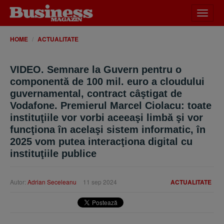
Desch
meniu
HOME
ACTUALITATE
VIDEO. Semnare la Guvern pentru o
componentă de 100 mil. euro a cloudului
guvernamental, contract câştigat de
Vodafone. Premierul Marcel Ciolacu: toate
instituţiile vor vorbi aceeaşi limbă şi vor
funcţiona în acelaşi sistem informatic, în
2025 vom putea interacţiona digital cu
instituţiile publice
Autor:
Adrian Seceleanu
11 sep 2024
ACTUALITATE