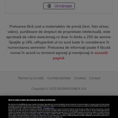
Urmărește
Preluarea fără cost a materialelor de presă (text, foto si/sau
video), purtătoare de drepturi de proprietate intelectuală, este
aprobată de către www.bmag.ro doar în limita a 250 de semne.
Spaţiile şi URL-ul/hyperlink-ul nu sunt luate în considerare în
numerotarea semnelor. Preluarea de informaţii poate fi făcută
numai în acord cu termenii agreaţi şi menţionaţi in
această
pagină
.
Termeni și condiții
Confidențialitate
Cookies
Contact
Copyright © 2025 BUSINESSMEX S.A.
Nouă ne pasă ca datele tale personale să rămână confidențiale
Noi și partenerii noștri
589
stocăm și/sau accesăm informații pe dispozitivul dvs., precum identificatorii cookie unici pentru prelucrarea datelor cu caracter personal. Puteți accepta
sau gestiona preferințele dvs. făcând clic mai jos, respectiv vă puteți opune utilizării unui interes legitim în orice moment pe pagina cu politica de confidențialitate. Aceste alegeri vor
fi raportate partenerilor noștri și nu vă vor afecta navigarea.
Mai multe detalii
Noi si partenerii nostri (retelele de socializare si agentiile de publicitate partenere, precum si furnizorii nostri de servicii de date analitice) prelucram date pentru a permite
website-ului sa functioneze, pentru a personaliza continutul si anunturile publicitare afisate in functie de interesele si/sau profilul dvs., pentru a va oferi functionalitati aferente
retelelor de socializare si pentru a analiza traficul pe website. Beneficiati de drepturile prevazute de art. 15-22 din GDPR in legatura cu prelucrarea datelor cu caracter personal.
Aceste drepturi pot fi exercitate prin modalitatea indicata
aici
. Prin click pe “ACCEPT TOATE”, acceptati folosirea tuturor Tehnologiilor de tip Cookie, care implica inclusiv acceptul
dvs. cu privire la stocarea/accesarea informatiilor de catre Vendor-ii cu care colaboram. Prin click pe “VREAU SA MODIFIC SETARILE INDIVIDUAL” puteti schimba preferintele in
mod individual, mai putin cele legate de cookie strict necesare pentru functionarea website-ului.