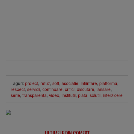
Taguri:
proiect
,
refuz
,
soft
,
asociatie
,
infiintare
,
platforma
,
respect
,
servicii
,
continuare
,
critici
,
discutare
,
lansare
,
serie
,
transparenta
,
video
,
institutii
,
piata
,
solutii
,
interzicere
ULTIMELE DIN COMERȚ