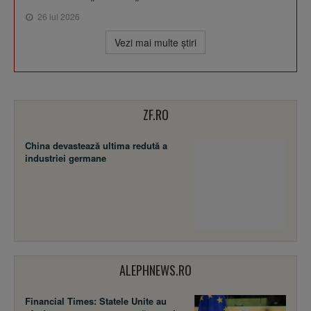
26 iul 2026
Vezi mai multe ştiri
ZF.RO
China devastează ultima redută a
industriei germane
ALEPHNEWS.RO
Financial Times: Statele Unite au