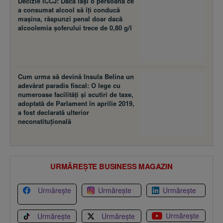
Decizie ÎCCJ: Dacă laşi o persoană ce
a consumat alcool să îţi conducă
maşina, răspunzi penal doar dacă
alcoolemia şoferului trece de 0,80 g/l
Cum urma să devină Insula Belina un
adevărat paradis fiscal: O lege cu
numeroase facilităţi şi scutiri de taxe,
adoptată de Parlament în aprilie 2019,
a fost declarată ulterior
neconstituţională
URMĂREȘTE BUSINESS MAGAZIN
Urmărește
Urmărește
Urmărește
Urmărește
Urmărește
Urmărește