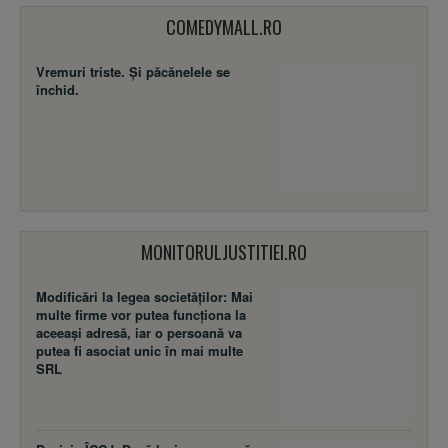
COMEDYMALL.RO
Vremuri triste. Şi păcănelele se
închid.
MONITORULJUSTITIEI.RO
Modificări la legea societăţilor: Mai
multe firme vor putea funcţiona la
aceeaşi adresă, iar o persoană va
putea fi asociat unic în mai multe
SRL