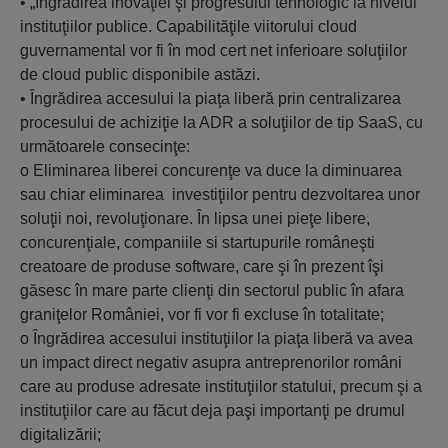
• „Îngrădirea inovaţiei şi progresului tehnologic la nivelul
instituţiilor publice. Capabilităţile viitorului cloud
guvernamental vor fi în mod cert net inferioare soluţiilor
de cloud public disponibile astăzi.
• Îngrădirea accesului la piaţa liberă prin centralizarea
procesului de achiziţie la ADR a soluţiilor de tip SaaS, cu
următoarele consecinţe:
o Eliminarea liberei concurenţe va duce la diminuarea
sau chiar eliminarea investiţiilor pentru dezvoltarea unor
soluţii noi, revoluţionare. În lipsa unei pieţe libere,
concurenţiale, companiile si startupurile româneşti
creatoare de produse software, care şi în prezent îşi
găsesc în mare parte clienţi din sectorul public în afara
graniţelor României, vor fi vor fi excluse în totalitate;
o Îngrădirea accesului instituţiilor la piaţa liberă va avea
un impact direct negativ asupra antreprenorilor români
care au produse adresate instituţiilor statului, precum şi a
instituţiilor care au făcut deja paşi importanţi pe drumul
digitalizării;