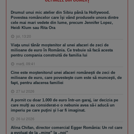
Drumul unui mic atelier din Sibiu până la Hollywood.
Povestea româncelor care îşi vând produsele unora dintre
cele mai mari vedete din lume, precum Jennifer Lopez,
Heidi Klum sau Rita Ora
joi, 13:20
Viaţa unui tânăr moştenitor al unei afaceri de zeci de
milioane de euro în România. Ce trebuie să facă acesta
pentru compania construită de familia lui
marţi, 09:41
Cine este moştenitorul unei afaceri româneşti de zeci de
milioane de euro, care povesteşte cum este să munceşti, de
fapt, pentru afacerea familiei
27 iul 2026
A pornit cu doar 1.000 de euro într-un garaj, iar decizia pe
care mulţi au considerat-o o nebunie avea să-i aducă un
imperiu pe care puţini şi l-ar fi imaginat.
26 iul 2026
Alina Chifan, director comercial Egger România: Un rol care
a evoluat de la „mine” la „noi”