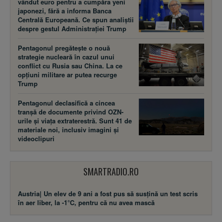
vândut euro pentru a cumpăra yeni
japonezi, fără a informa Banca
Centrală Europeană. Ce spun analiștii
despre gestul Administrației Trump
Pentagonul pregătește o nouă
strategie nucleară în cazul unui
conflict cu Rusia sau China. La ce
opțiuni militare ar putea recurge
Trump
Pentagonul declasifică a cincea
tranșă de documente privind OZN-
urile și viața extraterestră. Sunt 41 de
materiale noi, inclusiv imagini și
videoclipuri
SMARTRADIO.RO
Austria| Un elev de 9 ani a fost pus să susţină un test scris
în aer liber, la -1°C, pentru că nu avea mască