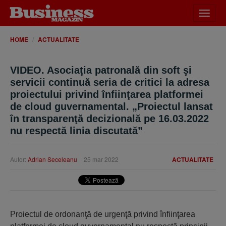
Desch
meniu
HOME
ACTUALITATE
VIDEO. Asociaţia patronală din soft şi
servicii continuă seria de critici la adresa
proiectului privind înfiinţarea platformei
de cloud guvernamental. „Proiectul lansat
în transparenţă decizională pe 16.03.2022
nu respectă linia discutată”
Autor:
Adrian Seceleanu
25 mar 2022
ACTUALITATE
Proiectul de ordonanţă de urgenţă privind înfiinţarea