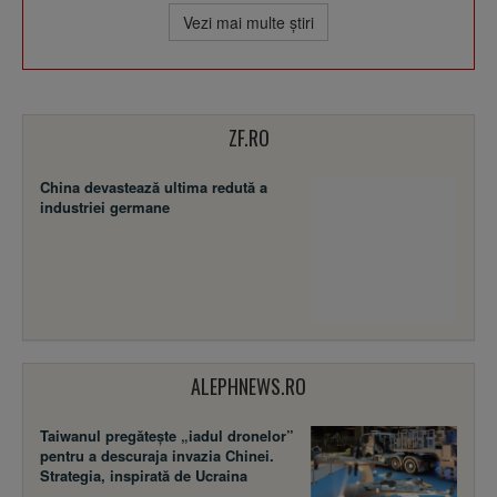
Vezi mai multe ştiri
ZF.RO
China devastează ultima redută a
industriei germane
ALEPHNEWS.RO
Taiwanul pregătește „iadul dronelor”
pentru a descuraja invazia Chinei.
Strategia, inspirată de Ucraina