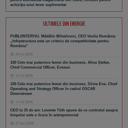
achiziţia unui teren suplimentar
ULTIMELE DIN ENERGIE
PUBLIINTERVIU. Mădălin Mihailovici, CEO Veolia România:
„Infrastructura este un criteriu de competitivitate pentru
România”
20 iul 2026
100 Cele mai puternice femei din business. Alina Ştefan,
Chief Commercial Officer, Enexus
12 iul 2026
100 Cele mai puternice femei din business. Silvia Ene, Chief
Operating and Strategy Officer în cadrul OSCAR
Downstream
11 iul 2026
CEO la 35 de ani: Levente Tóth spune de ce controlul asupra
timpului este o iluzie în antreprenoriat
27 iun 2026