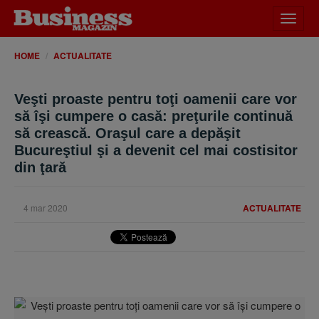
Desch
meniu
HOME
ACTUALITATE
Veşti proaste pentru toţi oamenii care vor
să îşi cumpere o casă: preţurile continuă
să crească. Oraşul care a depăşit
Bucureştiul şi a devenit cel mai costisitor
din ţară
4 mar 2020
ACTUALITATE