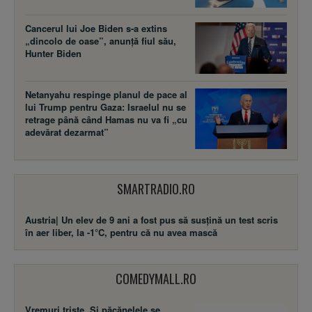
Cancerul lui Joe Biden s-a extins
„dincolo de oase”, anunță fiul său,
Hunter Biden
Netanyahu respinge planul de pace al
lui Trump pentru Gaza: Israelul nu se
retrage până când Hamas nu va fi „cu
adevărat dezarmat”
SMARTRADIO.RO
Austria| Un elev de 9 ani a fost pus să susţină un test scris
în aer liber, la -1°C, pentru că nu avea mască
COMEDYMALL.RO
Vremuri triste. Şi păcănelele se