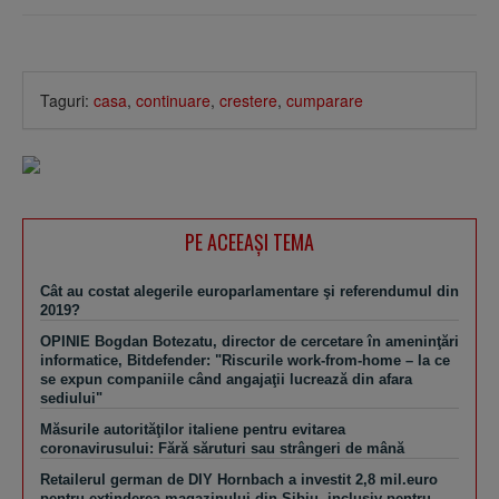
Taguri:
casa
,
continuare
,
crestere
,
cumparare
PE ACEEAŞI TEMA
Cât au costat alegerile europarlamentare şi referendumul din
2019?
OPINIE Bogdan Botezatu, director de cercetare în ameninţări
informatice, Bitdefender: "Riscurile work-from-home – la ce
se expun companiile când angajaţii lucrează din afara
sediului"
Măsurile autorităţilor italiene pentru evitarea
coronavirusului: Fără săruturi sau strângeri de mână
Retailerul german de DIY Hornbach a investit 2,8 mil.euro
pentru extinderea magazinului din Sibiu, inclusiv pentru