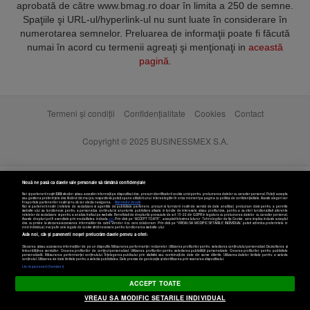
aprobată de către www.bmag.ro doar în limita a 250 de semne.
Spaţiile şi URL-ul/hyperlink-ul nu sunt luate în considerare în
numerotarea semnelor. Preluarea de informaţii poate fi făcută
numai în acord cu termenii agreaţi şi menţionaţi in
această
pagină
.
Termeni și condiții
Confidențialitate
Cookies
Contact
Copyright © 2025 BUSINESSMEX S.A.
Nouă ne pasă ca datele tale personale să rămână confidențiale
Noi și partenerii noștri
589
stocăm și/sau accesăm informații pe dispozitivul dvs., precum identificatorii cookie unici pentru prelucrarea datelor cu caracter personal. Puteți accepta
sau gestiona preferințele dvs. făcând clic mai jos, respectiv vă puteți opune utilizării unui interes legitim în orice moment pe pagina cu politica de confidențialitate. Aceste alegeri vor
fi raportate partenerilor noștri și nu vă vor afecta navigarea.
Mai multe detalii
Noi si partenerii nostri (retelele de socializare si agentiile de publicitate partenere, precum si furnizorii nostri de servicii de date analitice) prelucram date pentru a permite
website-ului sa functioneze, pentru a personaliza continutul si anunturile publicitare afisate in functie de interesele si/sau profilul dvs., pentru a va oferi functionalitati aferente
retelelor de socializare si pentru a analiza traficul pe website. Beneficiati de drepturile prevazute de art. 15-22 din GDPR in legatura cu prelucrarea datelor cu caracter personal.
Aceste drepturi pot fi exercitate prin modalitatea indicata
aici
. Prin click pe “ACCEPT TOATE”, acceptati folosirea tuturor Tehnologiilor de tip Cookie, care implica inclusiv acceptul
dvs. cu privire la stocarea/accesarea informatiilor de catre Vendor-ii cu care colaboram. Prin click pe “VREAU SA MODIFIC SETARILE INDIVIDUAL” puteti schimba preferintele in
mod individual, mai putin cele legate de cookie strict necesare pentru functionarea website-ului.
Atât noi, cât și partenerii noștri prelucrăm datele pentru a oferi:
Stocarea și/sau accesarea informațiilor de pe un dispozitiv. Măsurarea performanței reclamelor. Utilizarea profilurilor pentru selectarea conținutului personalizat. Dezvoltarea și
îmbunătățirea serviciilor. Crearea profilurilor de conținut personalizat. Utilizarea profilurilor pentru selectarea publicității personalizate. Crearea profilurilor pentru publicitate
personalizată. Măsurarea performanței conținutului. Înțelegerea publicului prin statistici sau combinații de date din surse diferite. Utilizarea datelor limitate pentru a selecta
Setări cookies
conținutul. Utilizarea de date limitate pentru a selecta publicitatea. Date precise de geolocație și identificarea prin scanarea dispozitivului.
Listă parteneri (furnizori)
ACCEPT TOATE
VREAU SA MODIFIC SETARILE INDIVIDUAL