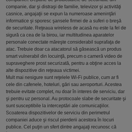
companie, dar şi distraşi de familie, televizor şi activităţi
casnice, angajaţii se expun la numeroase ameninţări
informatice şi sporesc şansele firmei de a suferi o breşă
de securitate. Reţeaua wireless de acasă nu este la fel de
sigură ca cea de la birou, iar multitudinea aparatelor
personale conectate măreşte considerabil suprafaţa de
atac. Trebuie doar ca atacatorul să găsească un produs
smart vulnerabil din locuinţă, precum o cameră video de
supraveghere prost securizată, pentru a obţine acces la
alte dispozitive din reţeaua victimei.
Mult mai nesigure sunt reţelele Wi-Fi publice, cum ar fi
cele din cafenele, hoteluri, gări sau aeroporturi. Acestea
trebuie evitate complet, nu doar în interes de serviciu, dar
şi pentru uz personal. Au protocoale slabe de securitate şi
sunt susceptibile la interceptări ale comunicaţiilor.
Scoaterea dispozitivelor de serviciu din perimetrul
companiei aduce şi riscul pierderii acestora în locuri
publice. Cel puţin un sfert dintre angajaţi recunosc că