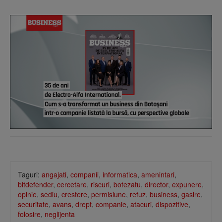
Taguri:
angajati
,
companii
,
informatica
,
amenintari
,
bitdefender
,
cercetare
,
riscuri
,
botezatu
,
director
,
expunere
,
opinie
,
sediu
,
crestere
,
permisiune
,
refuz
,
business
,
gasire
,
securitate
,
avans
,
drept
,
companie
,
atacuri
,
dispozitive
,
folosire
,
neglijenta