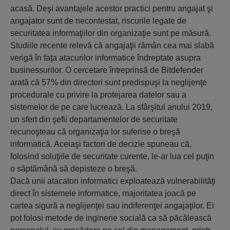
acasă. Deşi avantajele acestor practici pentru angajat şi
angajator sunt de necontestat, riscurile legate de
securitatea informaţiilor din organizaţie sunt pe măsură.
Studiile recente relevă că angajaţii rămân cea mai slabă
verigă în faţa atacurilor informatice îndreptate asupra
businessurilor. O cercetare întreprinsă de Bitdefender
arată că 57% din directori sunt predispuşi la neglijenţe
procedurale cu privire la protejarea datelor sau a
sistemelor de pe care lucrează. La sfârşitul anului 2019,
un sfert din şefii departamentelor de securitate
recunoşteau că organizaţia lor suferise o breşă
informatică. Aceiaşi factori de decizie spuneau că,
folosind soluţiile de securitate curente, le-ar lua cel puţin
o săptămână să depisteze o breşă.
Dacă unii atacatori informatici exploatează vulnerabilităţi
direct în sistemele informatice, majoritatea joacă pe
cartea sigură a neglijenţei sau indiferenţei angajaţilor. Ei
pot folosi metode de inginerie socială ca să păcălească