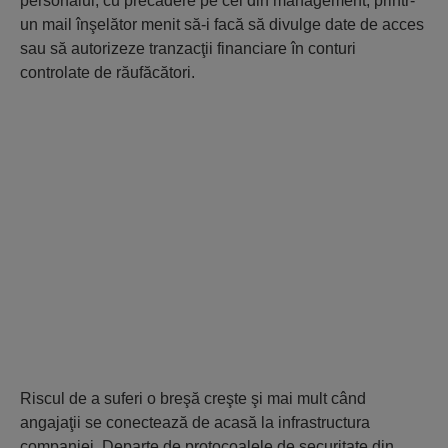
personalul, cu precădere pe cel din management, printr-
un mail înşelător menit să-i facă să divulge date de acces
sau să autorizeze tranzacţii financiare în conturi
controlate de răufăcători.
Riscul de a suferi o breşă creşte şi mai mult când
angajaţii se conectează de acasă la infrastructura
companiei. Departe de protocoalele de securitate din