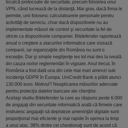
încalcă protocoale de securitate, precum folosirea unui
VPN, când lucrează de la distanţă. Mai grav, dacă firma le
permite, unii folosesc calculatoarele personale pentru
activităţi de serviciu, chiar dacă dispozitivele nu au
implementate măsuri de control şi securitate la fel de
stricte ca dispozitivele companiei. Bitdefender raportează
anual o creştere a atacurilor informatice care vizează
companii, iar organizaţiile din România nu sunt o
excepţie. Dar şi simple neglijenţe ies tot mai des la iveală
din cauza noilor reglementări în vigoare. Anul trecut, în
România a fost dată una din cele mai mari amenzi sub
incidenţa GDPR în Europa. UniCredit Bank a plătit atunci
130.000 euro. Motivul? Neaplicarea măsurilor adecvate
pentru protecţia datelor bancare ale clienţilor.
Acelaşi studiu Bitdefender la care au răspuns peste 6.000
de angajaţi din securitate informatică arată că firmele care
instruiesc angajaţii să depisteze ameninţări digitale sunt
proporţional mai eficiente şi mai rapide în oprirea la timp
a unui atac. 38% dintre cei chestionaţi sunt de acord că