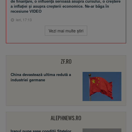
de finanţare, o influenţă serioasă asupra cursului, o creştere
a inflaţiei şi asupra creşterii economice. Ne-ar băga în
recesiune VIDEO
ieri, 17:13
Vezi mai multe ştiri
ZF.RO
China devastează ultima redută a
industriei germane
ALEPHNEWS.RO
Iranul pune șase condiții Statelor