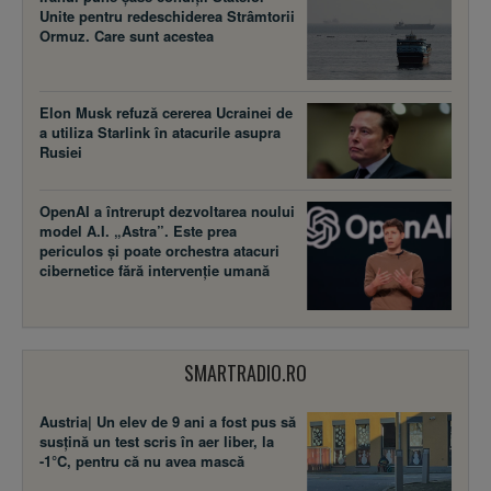
Unite pentru redeschiderea Strâmtorii
Ormuz. Care sunt acestea
Elon Musk refuză cererea Ucrainei de
a utiliza Starlink în atacurile asupra
Rusiei
OpenAI a întrerupt dezvoltarea noului
model A.I. „Astra”. Este prea
periculos și poate orchestra atacuri
cibernetice fără intervenție umană
SMARTRADIO.RO
Austria| Un elev de 9 ani a fost pus să
susţină un test scris în aer liber, la
-1°C, pentru că nu avea mască