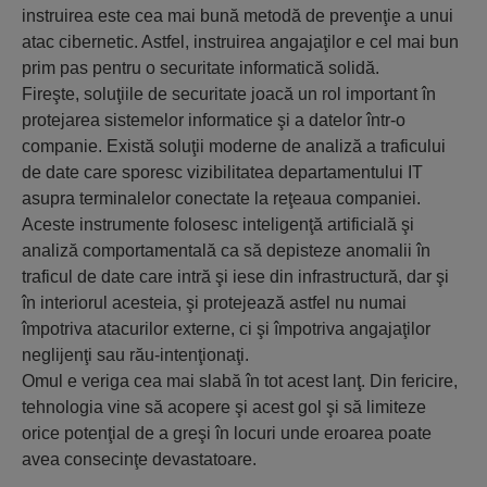
instruirea este cea mai bună metodă de prevenţie a unui
atac cibernetic. Astfel, instruirea angajaţilor e cel mai bun
prim pas pentru o securitate informatică solidă.
Fireşte, soluţiile de securitate joacă un rol important în
protejarea sistemelor informatice şi a datelor într-o
companie. Există soluţii moderne de analiză a traficului
de date care sporesc vizibilitatea departamentului IT
asupra terminalelor conectate la reţeaua companiei.
Aceste instrumente folosesc inteligenţă artificială şi
analiză comportamentală ca să depisteze anomalii în
traficul de date care intră şi iese din infrastructură, dar şi
în interiorul acesteia, şi protejează astfel nu numai
împotriva atacurilor externe, ci şi împotriva angajaţilor
neglijenţi sau rău-intenţionaţi.
Omul e veriga cea mai slabă în tot acest lanţ. Din fericire,
tehnologia vine să acopere şi acest gol şi să limiteze
orice potenţial de a greşi în locuri unde eroarea poate
avea consecinţe devastatoare.