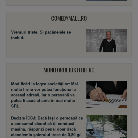
COMEDYMALL.RO
Vremuri triste. Şi păcănelele se
închid.
MONITORULJUSTITIEI.RO
Modificări la legea societăţilor: Mai
multe firme vor putea funcţiona la
aceeaşi adresă, iar o persoană va
putea fi asociat unic în mai multe
SRL
Decizie ÎCCJ: Dacă laşi o persoană ce
a consumat alcool să îţi conducă
maşina, răspunzi penal doar dacă
alcoolemia şoferului trece de 0,80 g/l