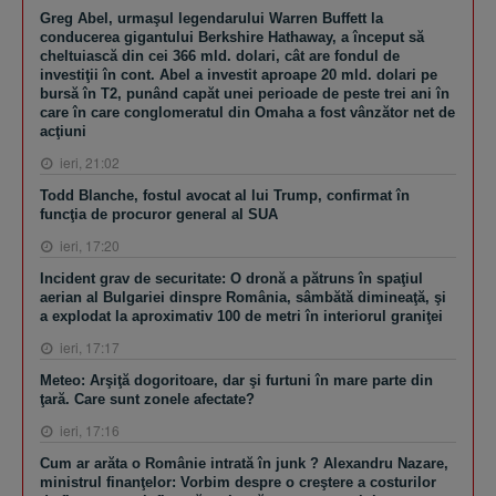
Greg Abel, urmaşul legendarului Warren Buffett la
conducerea gigantului Berkshire Hathaway, a început să
cheltuiască din cei 366 mld. dolari, cât are fondul de
investiţii în cont. Abel a investit aproape 20 mld. dolari pe
bursă în T2, punând capăt unei perioade de peste trei ani în
care în care conglomeratul din Omaha a fost vânzător net de
acţiuni
ieri, 21:02
Todd Blanche, fostul avocat al lui Trump, confirmat în
funcţia de procuror general al SUA
ieri, 17:20
Incident grav de securitate: O dronă a pătruns în spaţiul
aerian al Bulgariei dinspre România, sâmbătă dimineaţă, şi
a explodat la aproximativ 100 de metri în interiorul graniţei
ieri, 17:17
Meteo: Arşiţă dogoritoare, dar şi furtuni în mare parte din
ţară. Care sunt zonele afectate?
ieri, 17:16
Cum ar arăta o Românie intrată în junk ? Alexandru Nazare,
ministrul finanţelor: Vorbim despre o creştere a costurilor