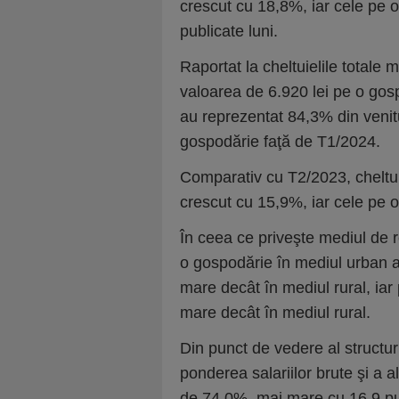
crescut cu 18,8%, iar cele pe 
publicate luni.
Raportat la cheltuielile totale 
valoarea de 6.920 lei pe o gos
au reprezentat 84,3% din venitur
gospodărie faţă de T1/2024.
Comparativ cu T2/2023, cheltui
crescut cu 15,9%, iar cele pe
În ceea ce priveşte mediul de r
o gospodărie în mediul urban a 
mare decât în mediul rural, iar
mare decât în mediul rural.
Din punct de vedere al structuri
ponderea salariilor brute şi a alt
de 74,0%, mai mare cu 16,9 pun