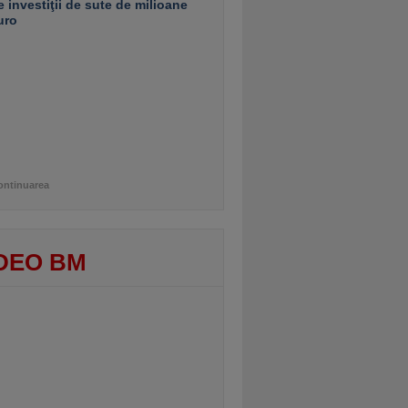
e investiţii de sute de milioane
uro
ontinuarea
DEO BM