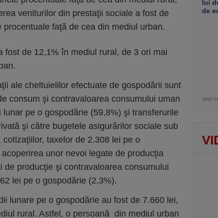
lui d
de e
rea veniturilor din prestaţii sociale a fost de
 procentuale faţă de cea din mediul urban.
a fost de 12,1% în mediul rural, de 3 ori mai
ban.
ţii ale cheltuielilor efectuate de gospodării sunt
i de consum şi contravaloarea consumului uman
vezi c
i lunar pe o gospodărie (59,8%) şi transferurile
rivată şi către bugetele asigurărilor sociale sub
VI
 cotizaţiilor, taxelor de 2.308 lei pe o
acoperirea unor nevoi legate de producţia
ti de producţie şi contravaloarea consumului
 162 lei pe o gospodărie (2,3%).
dii lunare pe o gospodărie au fost de 7.660 lei,
diul rural. Astfel, o persoană din mediul urban