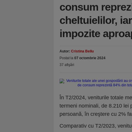
consum reprezi
cheltuielilor, i
impozite apro
Autor:
Cristina Bellu
Postat la
07 octombrie 2024
37 afişări
În T2/2024, veniturile totale me
termeni nominali, de 8.210 lei
persoană, în creştere cu 2% f
Comparativ cu T2/2023, venitur