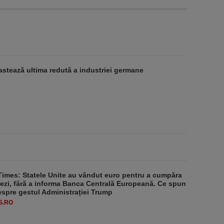
stează ultima redută a industriei germane
Times: Statele Unite au vândut euro pentru a cumpăra
ezi, fără a informa Banca Centrală Europeană. Ce spun
despre gestul Administrației Trump
S.RO