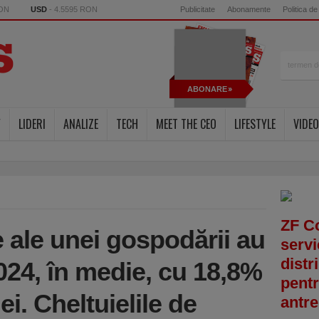
RON
USD
- 4.5595 RON
Publicitate
Abonamente
Politica de
ABONARE
Y
LIDERI
ANALIZE
TECH
MEET THE CEO
LIFESTYLE
VIDEO
ZF C
le ale unei gospodării au
servi
distr
024, în medie, cu 18,8%
pentr
lei. Cheltuielile de
antre