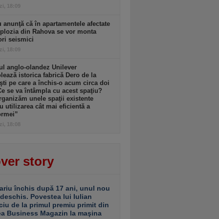
zi, 18:09
 anunţă că în apartamentele afectate
plozia din Rahova se vor monta
ri seismici
zi, 18:09
l anglo-olandez Unilever
ează istorica fabrică Dero de la
şti pe care a închis-o acum circa doi
Ce se va întâmpla cu acest spaţiu?
ganizăm unele spaţii existente
u utilizarea cât mai eficientă a
ormei”
zi, 18:08
ver story
ariu închis după 17 ani, unul nou
 deschis. Povestea lui Iulian
ciu de la primul premiu primit din
ea Business Magazin la maşina