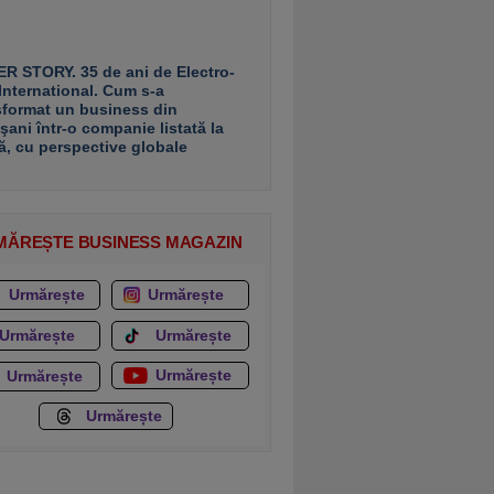
R STORY. 35 de ani de Electro-
 International. Cum s-a
sformat un business din
şani într-o companie listată la
ă, cu perspective globale
MĂREȘTE BUSINESS MAGAZIN
Urmărește
Urmărește
Urmărește
Urmărește
Urmărește
Urmărește
Urmărește