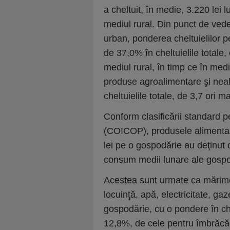
a cheltuit, în medie, 3.220 lei 
mediul rural. Din punct de vedere
urban, ponderea cheltuielilor pen
de 37,0% în cheltuielile totale
mediul rural, în timp ce în med
produse agroalimentare şi neal
cheltuielile totale, de 3,7 ori 
Conform clasificării standard p
(COICOP), produsele alimentare
lei pe o gospodărie au deţinut 
consum medii lunare ale gospod
Acestea sunt urmate ca mărime 
locuinţă, apă, electricitate, gaz
gospodărie, cu o pondere în ch
12,8%, de cele pentru îmbrăcăm