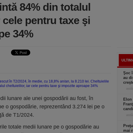
ntă 84% din totalul
ar cele pentru taxe şi
ape 34%
ULTIM
Şoc î
au di
creşt
astă
dii lunare ale unei gospodării au fost, în
Elon 
Franţ
 pe o gospodărie, reprezentând 3.274 lei pe o
candi
aţă de T1/2024.
astă
Preţu
ile totale medii lunare pe o gospodărie au
mai r