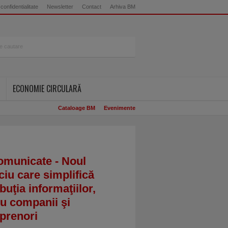
 confidentialitate
Newsletter
Contact
Arhiva BM
ECONOMIE CIRCULARĂ
Cataloage BM
Evenimente
omunicate - Noul
ciu care simplifică
ibuţia informaţiilor,
u companii şi
prenori