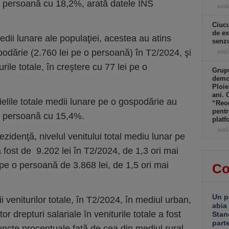
o persoană cu 18,2%, arată datele INS
astă
Ciucu
de ex
medii lunare ale populaţiei, acestea au atins
senzo
podărie (2.760 lei pe o persoană) în T2/2024, şi
astă
ile totale, în creştere cu 77 lei pe o
Grupu
demol
Ploie
ani. 
elile totale medii lunare pe o gospodărie au
“Reor
pentr
 o persoană cu 15,4%.
platf
astă
ezidenţă, nivelul venitului total mediu lunar pe
fost de 9.202 lei în T2/2024, de 1,3 ori mai
 pe o persoană de 3.868 lei, de 1,5 ori mai
Co
Un p
i veniturilor totale, în T2/2024, în mediul urban,
abia
or drepturi salariale ȋn veniturile totale a fost
Stan
part
cte procentuale faţă de cea din mediul rural,