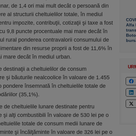
lunar, de 1,4 ori mai mult decât o persoană din
 al structurii cheltuielilor totale, în mediul
COVE
tru impozite, contribuţii, cotizaţii şi taxe a fost
Alfa
tran
, cu 9,8 puncte procentuale mai mare decât în
Boto
iul rural ponderea contravalorii consumului de
burs
imentare din resurse proprii a fost de 11,6% în
mai mare decât în mediul urban.
UR
e destinaţii a cheltuielilor de consum
 şi băuturile nealcoolice în valoare de 1.455
o pondere însemnată în cheltuielile totale de
ăriilor (35,1%).
de cheltuielile lunare destinate pentru
e şi alţi combustibili în valoare de 530 lei pe o
eltuielile totale de consum medii lunare de
inte şi încălţăminte în valoare de 326 lei pe o