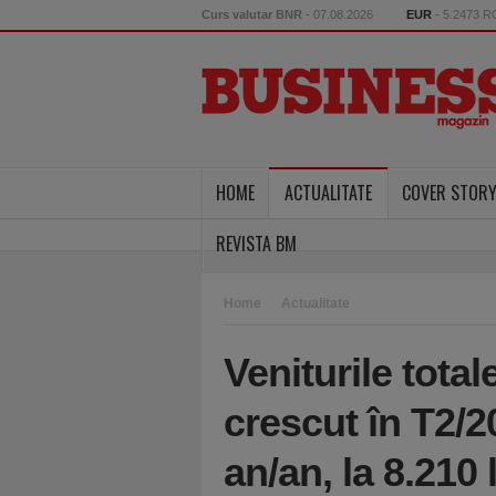
Curs valutar BNR
- 07.08.2026
EUR
- 5.2473 
HOME
ACTUALITATE
COVER STOR
REVISTA BM
Home
Actualitate
Veniturile tota
crescut în T2/2
an/an, la 8.210 