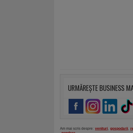
URMĂREȘTE BUSINESS M
Am mai scris despre:
venituri
,
gospodarii
,
r