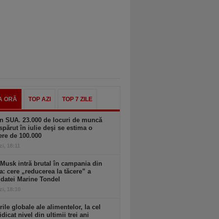
A ORĂ
TOP AZI
TOP 7 ZILE
n SUA. 23.000 de locuri de muncă
spărut în iulie deşi se estima o
ere de 100.000
zi, 18:11
Musk intră brutal în campania din
a: cere „reducerea la tăcere” a
datei Marine Tondel
zi, 18:10
rile globale ale alimentelor, la cel
idicat nivel din ultimii trei ani