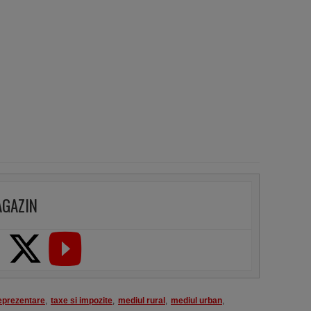
AGAZIN
eprezentare
,
taxe si impozite
,
mediul rural
,
mediul urban
,