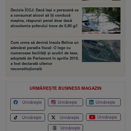
Decizie ÎCCJ: Dacă laşi o persoană ce
a consumat alcool să îţi conducă
maşina, răspunzi penal doar dacă
alcoolemia şoferului trece de 0,80 g/l
Cum urma să devină Insula Belina un
adevărat paradis fiscal: O lege cu
numeroase facilităţi şi scutiri de taxe,
adoptată de Parlament în aprilie 2019,
a fost declarată ulterior
neconstituţională
URMĂREȘTE BUSINESS MAGAZIN
Urmărește
Urmărește
Urmărește
Urmărește
Urmărește
Urmărește
Urmărește