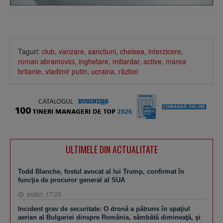
Taguri:
club
,
vanzare
,
sanctiuni
,
chelsea
,
interzicere
,
roman abramovici
,
inghetare
,
miliardar
,
active
,
marea
britanie
,
vladimir putin
,
ucraina
,
război
ULTIMELE DIN ACTUALITATE
Todd Blanche, fostul avocat al lui Trump, confirmat în
funcţia de procuror general al SUA
astăzi, 17:20
Incident grav de securitate: O dronă a pătruns în spaţiul
aerian al Bulgariei dinspre România, sâmbătă dimineaţă, şi