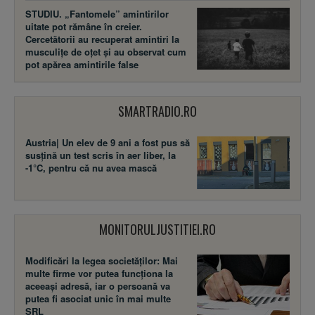
STUDIU. „Fantomele” amintirilor
uitate pot rămâne în creier.
Cercetătorii au recuperat amintiri la
musculițe de oțet și au observat cum
pot apărea amintirile false
SMARTRADIO.RO
Austria| Un elev de 9 ani a fost pus să
susţină un test scris în aer liber, la
-1°C, pentru că nu avea mască
MONITORULJUSTITIEI.RO
Modificări la legea societăţilor: Mai
multe firme vor putea funcţiona la
aceeaşi adresă, iar o persoană va
putea fi asociat unic în mai multe
SRL