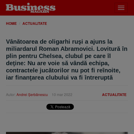
Desch
meniu
HOME
ACTUALITATE
Vânătoarea de oligarhi ruşi a ajuns la
miliardarul Roman Abramovici. Lovitură în
plin pentru Chelsea, clubul pe care îl
deţine: Nu are voie să vândă echipa,
contractele jucătorilor nu pot fi reînoite,
iar finanţarea clubului va fi întreruptă
Autor:
Andrei Şerbănescu
10 mar 2022
ACTUALITATE