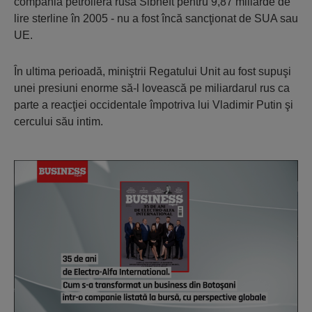
compania petrolieră rusă Sibneft pentru 9,87 miliarde de
lire sterline în 2005 - nu a fost încă sancţionat de SUA sau
UE.
În ultima perioadă, miniştrii Regatului Unit au fost supuşi
unei presiuni enorme să-l lovească pe miliardarul rus ca
parte a reacţiei occidentale împotriva lui Vladimir Putin şi
cercului său intim.