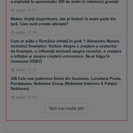
a explodat la aproximativ 100 de metri în interiorul graniţei
astăzi, 17:17
Meteo: Arşiţă dogoritoare, dar şi furtuni în mare parte din
ţară. Care sunt zonele afectate?
astăzi, 17:16
Cum ar arăta o Românie intrată în junk ? Alexandru Nazare,
ministrul finanţelor: Vorbim despre o creştere a costurilor
de finanţare, o influenţă serioasă asupra cursului, o creştere
a inflaţiei şi asupra creşterii economice. Ne-ar băga în
recesiune VIDEO
astăzi, 17:13
100 Cele mai puternice femei din business. Loredana Preda,
Fondatoare, Noblesse Group (Noblesse Interiors & Palatul
Noblesse)
astăzi, 17:00
Vezi mai multe ştiri