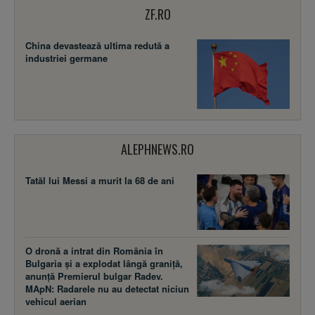
ZF.RO
China devastează ultima redută a
industriei germane
ALEPHNEWS.RO
Tatăl lui Messi a murit la 68 de ani
O dronă a intrat din România în
Bulgaria și a explodat lângă graniță,
anunță Premierul bulgar Radev.
MApN: Radarele nu au detectat niciun
vehicul aerian