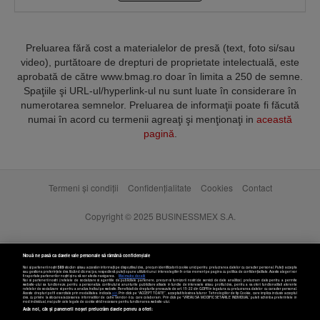
Preluarea fără cost a materialelor de presă (text, foto si/sau
video), purtătoare de drepturi de proprietate intelectuală, este
aprobată de către www.bmag.ro doar în limita a 250 de semne.
Spaţiile şi URL-ul/hyperlink-ul nu sunt luate în considerare în
numerotarea semnelor. Preluarea de informaţii poate fi făcută
numai în acord cu termenii agreaţi şi menţionaţi in
această
pagină
.
Termeni și condiții
Confidențialitate
Cookies
Contact
Copyright © 2025 BUSINESSMEX S.A.
Nouă ne pasă ca datele tale personale să rămână confidențiale
Noi și partenerii noștri
589
stocăm și/sau accesăm informații pe dispozitivul dvs., precum identificatorii cookie unici pentru prelucrarea datelor cu caracter personal. Puteți accepta
sau gestiona preferințele dvs. făcând clic mai jos, respectiv vă puteți opune utilizării unui interes legitim în orice moment pe pagina cu politica de confidențialitate. Aceste alegeri vor
fi raportate partenerilor noștri și nu vă vor afecta navigarea.
Mai multe detalii
Noi si partenerii nostri (retelele de socializare si agentiile de publicitate partenere, precum si furnizorii nostri de servicii de date analitice) prelucram date pentru a permite
website-ului sa functioneze, pentru a personaliza continutul si anunturile publicitare afisate in functie de interesele si/sau profilul dvs., pentru a va oferi functionalitati aferente
retelelor de socializare si pentru a analiza traficul pe website. Beneficiati de drepturile prevazute de art. 15-22 din GDPR in legatura cu prelucrarea datelor cu caracter personal.
Aceste drepturi pot fi exercitate prin modalitatea indicata
aici
. Prin click pe “ACCEPT TOATE”, acceptati folosirea tuturor Tehnologiilor de tip Cookie, care implica inclusiv acceptul
dvs. cu privire la stocarea/accesarea informatiilor de catre Vendor-ii cu care colaboram. Prin click pe “VREAU SA MODIFIC SETARILE INDIVIDUAL” puteti schimba preferintele in
mod individual, mai putin cele legate de cookie strict necesare pentru functionarea website-ului.
Atât noi, cât și partenerii noștri prelucrăm datele pentru a oferi: