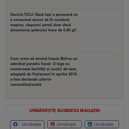
Decizie ÎCCJ: Dacă laşi o persoană ce
a consumat alcool să îţi conducă
maşina, răspunzi penal doar dacă
alcoolemia şoferului trece de 0,80 g/l
Cum urma să devină Insula Belina un
adevărat paradis fiscal: O lege cu
numeroase facilităţi şi scutiri de taxe,
adoptată de Parlament în aprilie 2019,
a fost declarată ulterior
neconstituţională
URMĂREȘTE BUSINESS MAGAZIN
Urmărește
Urmărește
Urmărește