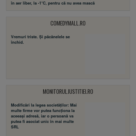
în aer liber, la -1°C, pentru că nu avea mască
COMEDYMALL.RO
Vremuri triste. Şi păcănelele se
închid.
MONITORULJUSTITIEI.RO
Modificări la legea societăţilor: Mai
multe firme vor putea funcţiona la
aceeaşi adresă, iar o persoană va
putea fi asociat unic în mai multe
SRL