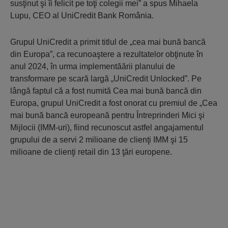
susţinut şi îi felicit pe toţi colegii mei” a spus Mihaela
Lupu, CEO al UniCredit Bank România.
Grupul UniCredit a primit titlul de „cea mai bună bancă
din Europa”, ca recunoaştere a rezultatelor obţinute în
anul 2024, în urma implementăării planului de
transformare pe scară largă „UniCredit Unlocked”. Pe
lângă faptul că a fost numită Cea mai bună bancă din
Europa, grupul UniCredit a fost onorat cu premiul de „Cea
mai bună bancă europeană pentru Întreprinderi Mici şi
Mijlocii (IMM-uri), fiind recunoscut astfel angajamentul
grupului de a servi 2 milioane de clienţi IMM şi 15
milioane de clienţi retail din 13 ţări europene.