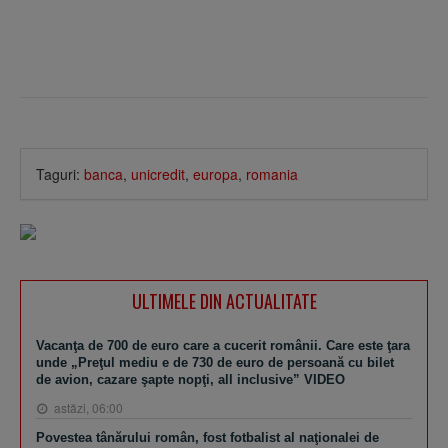
Taguri:
banca
,
unicredit
,
europa
,
romania
ULTIMELE DIN ACTUALITATE
Vacanţa de 700 de euro care a cucerit românii. Care este ţara
unde „Preţul mediu e de 730 de euro de persoană cu bilet
de avion, cazare şapte nopţi, all inclusive” VIDEO
astăzi, 06:00
Povestea tânărului român, fost fotbalist al naţionalei de