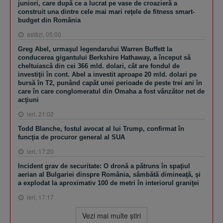
juniori, care după ce a lucrat pe vase de croazieră a
construit una dintre cele mai mari reţele de fitness smart-
budget din România
astăzi, 05:00
Greg Abel, urmaşul legendarului Warren Buffett la
conducerea gigantului Berkshire Hathaway, a început să
cheltuiască din cei 366 mld. dolari, cât are fondul de
investiţii în cont. Abel a investit aproape 20 mld. dolari pe
bursă în T2, punând capăt unei perioade de peste trei ani în
care în care conglomeratul din Omaha a fost vânzător net de
acţiuni
ieri, 21:02
Todd Blanche, fostul avocat al lui Trump, confirmat în
funcţia de procuror general al SUA
ieri, 17:20
Incident grav de securitate: O dronă a pătruns în spaţiul
aerian al Bulgariei dinspre România, sâmbătă dimineaţă, şi
a explodat la aproximativ 100 de metri în interiorul graniţei
ieri, 17:17
Vezi mai multe ştiri