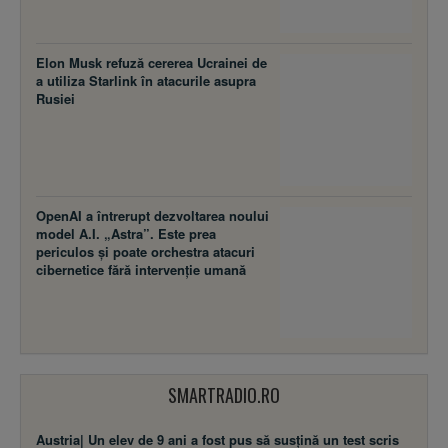
Elon Musk refuză cererea Ucrainei de
a utiliza Starlink în atacurile asupra
Rusiei
OpenAI a întrerupt dezvoltarea noului
model A.I. „Astra”. Este prea
periculos și poate orchestra atacuri
cibernetice fără intervenție umană
SMARTRADIO.RO
Austria| Un elev de 9 ani a fost pus să susţină un test scris