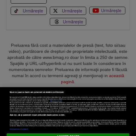
Urmărește
Urmărește
Urmărește
Urmărește
Preluarea fără cost a materialelor de presă (text, foto si/sau
video), purtătoare de drepturi de proprietate intelectuală, este
aprobată de către www.bmag.ro doar în limita a 250 de semne.
Spaţiile şi URL-ul/hyperlink-ul nu sunt luate în considerare în
numerotarea semnelor. Preluarea de informaţii poate fi făcută
numai în acord cu termenii agreaţi şi menţionaţi in
această
pagină
.
Nouă ne pasă ca datele tale personale să rămână confidențiale
Noi și partenerii noștri
589
stocăm și/sau accesăm informații pe dispozitivul dvs., precum identificatorii cookie unici pentru prelucrarea datelor cu caracter personal. Puteți accepta
sau gestiona preferințele dvs. făcând clic mai jos, respectiv vă puteți opune utilizării unui interes legitim în orice moment pe pagina cu politica de confidențialitate. Aceste alegeri vor
fi raportate partenerilor noștri și nu vă vor afecta navigarea.
Mai multe detalii
Noi si partenerii nostri (retelele de socializare si agentiile de publicitate partenere, precum si furnizorii nostri de servicii de date analitice) prelucram date pentru a permite
Termeni și condiții
Confidențialitate
Cookies
Contact
website-ului sa functioneze, pentru a personaliza continutul si anunturile publicitare afisate in functie de interesele si/sau profilul dvs., pentru a va oferi functionalitati aferente
retelelor de socializare si pentru a analiza traficul pe website. Beneficiati de drepturile prevazute de art. 15-22 din GDPR in legatura cu prelucrarea datelor cu caracter personal.
Aceste drepturi pot fi exercitate prin modalitatea indicata
aici
. Prin click pe “ACCEPT TOATE”, acceptati folosirea tuturor Tehnologiilor de tip Cookie, care implica inclusiv acceptul
dvs. cu privire la stocarea/accesarea informatiilor de catre Vendor-ii cu care colaboram. Prin click pe “VREAU SA MODIFIC SETARILE INDIVIDUAL” puteti schimba preferintele in
mod individual, mai putin cele legate de cookie strict necesare pentru functionarea website-ului.
Atât noi, cât și partenerii noștri prelucrăm datele pentru a oferi:
Copyright © 2025 BUSINESSMEX S.A.
Stocarea și/sau accesarea informațiilor de pe un dispozitiv. Măsurarea performanței reclamelor. Utilizarea profilurilor pentru selectarea conținutului personalizat. Dezvoltarea și
îmbunătățirea serviciilor. Crearea profilurilor de conținut personalizat. Utilizarea profilurilor pentru selectarea publicității personalizate. Crearea profilurilor pentru publicitate
personalizată. Măsurarea performanței conținutului. Înțelegerea publicului prin statistici sau combinații de date din surse diferite. Utilizarea datelor limitate pentru a selecta
Setări cookies
conținutul. Utilizarea de date limitate pentru a selecta publicitatea. Date precise de geolocație și identificarea prin scanarea dispozitivului.
Listă parteneri (furnizori)