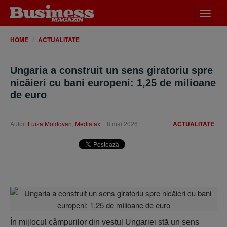
Desch
meniu
HOME
ACTUALITATE
Ungaria a construit un sens giratoriu spre
nicăieri cu bani europeni: 1,25 de milioane
de euro
Autor:
Luiza Moldovan
,
Mediafax
8 mai 2026
ACTUALITATE
În mijlocul câmpurilor din vestul Ungariei stă un sens