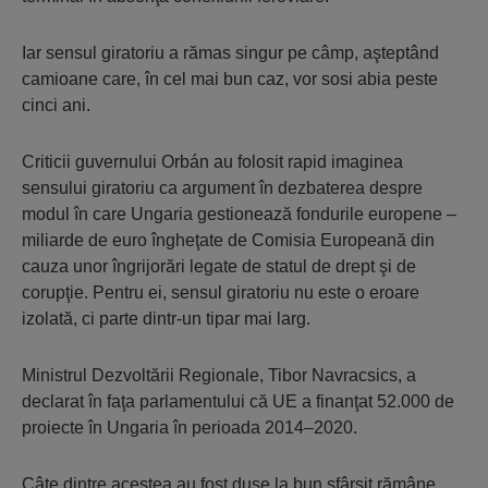
Iar sensul giratoriu a rămas singur pe câmp, aşteptând
camioane care, în cel mai bun caz, vor sosi abia peste
cinci ani.
Criticii guvernului Orbán au folosit rapid imaginea
sensului giratoriu ca argument în dezbaterea despre
modul în care Ungaria gestionează fondurile europene –
miliarde de euro îngheţate de Comisia Europeană din
cauza unor îngrijorări legate de statul de drept şi de
corupţie. Pentru ei, sensul giratoriu nu este o eroare
izolată, ci parte dintr-un tipar mai larg.
Ministrul Dezvoltării Regionale, Tibor Navracsics, a
declarat în faţa parlamentului că UE a finanţat 52.000 de
proiecte în Ungaria în perioada 2014–2020.
Câte dintre acestea au fost duse la bun sfârşit rămâne