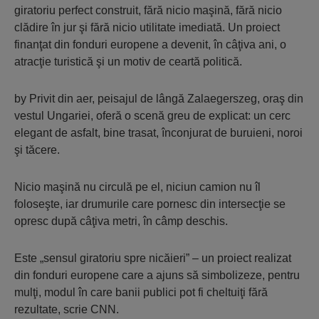
giratoriu perfect construit, fără nicio maşină, fără nicio
clădire în jur şi fără nicio utilitate imediată. Un proiect
finanţat din fonduri europene a devenit, în câţiva ani, o
atracţie turistică şi un motiv de ceartă politică.
by Privit din aer, peisajul de lângă Zalaegerszeg, oraş din
vestul Ungariei, oferă o scenă greu de explicat: un cerc
elegant de asfalt, bine trasat, înconjurat de buruieni, noroi
şi tăcere.
Nicio maşină nu circulă pe el, niciun camion nu îl
foloseşte, iar drumurile care pornesc din intersecţie se
opresc după câţiva metri, în câmp deschis.
Este „sensul giratoriu spre nicăieri” – un proiect realizat
din fonduri europene care a ajuns să simbolizeze, pentru
mulţi, modul în care banii publici pot fi cheltuiţi fără
rezultate, scrie CNN.