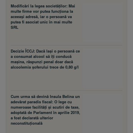
Modificări la legea societăţilor: Mai
multe firme vor putea funcţiona la
aceeaşi adresă, iar o persoană va
putea fi asociat unic în mai multe
SRL
Decizie ÎCCJ: Dacă laşi o persoană ce
a consumat alcool să îţi conducă
maşina, răspunzi penal doar dacă
alcoolemia şoferului trece de 0,80 g/l
Cum urma să devină Insula Belina un
adevărat paradis fiscal: O lege cu
numeroase facilităţi şi scutiri de taxe,
adoptată de Parlament în aprilie 2019,
a fost declarată ulterior
neconstituţională