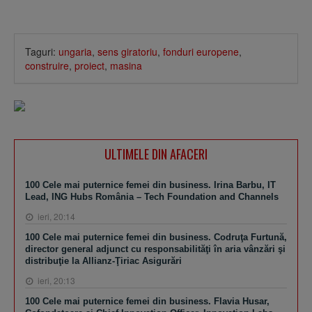
Taguri:
ungaria
,
sens giratoriu
,
fonduri europene
,
construire
,
proiect
,
masina
ULTIMELE DIN AFACERI
100 Cele mai puternice femei din business. Irina Barbu, IT
Lead, ING Hubs România – Tech Foundation and Channels
ieri, 20:14
100 Cele mai puternice femei din business. Codruţa Furtună,
director general adjunct cu responsabilităţi în aria vânzări şi
distribuţie la Allianz-Ţiriac Asigurări
ieri, 20:13
100 Cele mai puternice femei din business. Flavia Husar,