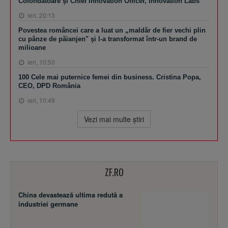
Cofondatoare şi Chief Innovation Officer, Innovation Labs
ieri, 20:13
Povestea româncei care a luat un „maldăr de fier vechi plin
cu pânze de păianjen" şi l-a transformat într-un brand de
milioane
ieri, 10:50
100 Cele mai puternice femei din business. Cristina Popa,
CEO, DPD România
ieri, 10:49
Vezi mai multe ştiri
ZF.RO
China devastează ultima redută a
industriei germane