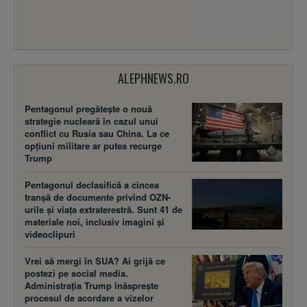
ALEPHNEWS.RO
Pentagonul pregătește o nouă
strategie nucleară în cazul unui
conflict cu Rusia sau China. La ce
opțiuni militare ar putea recurge
Trump
Pentagonul declasifică a cincea
tranșă de documente privind OZN-
urile și viața extraterestră. Sunt 41 de
materiale noi, inclusiv imagini și
videoclipuri
Vrei să mergi în SUA? Ai grijă ce
postezi pe social media.
Administrația Trump înăsprește
procesul de acordare a vizelor