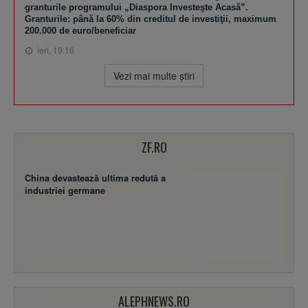
granturile programului „Diaspora Investeşte Acasă”.
Granturile: până la 60% din creditul de investiţii, maximum
200.000 de euro/beneficiar
ieri, 19:16
Vezi mai multe ştiri
ZF.RO
China devastează ultima redută a
industriei germane
ALEPHNEWS.RO