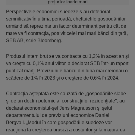
Perspectivele economiei suedeze s-au deteriorat
semnificativ în ultima perioadă, cheltuielile gospodăriilor
urmând să reprezinte un factor determinant pentru cât de
mare va fi contracţia, potrivit celei mai mari bănci din ţară,
SEB AB, scrie Bloomberg.
Produsul intern brut se va contracta cu 1,2% în acest an şi
va creşte cu 0,1% anul viitor, a declarat SEB într-un raport
publicat marţi. Previziunile băncii din luna mai creionau o
scădere de 1% în 2023 şi o creştere de 0,6% în 2024.
Contracţia aşteptată este cauzată de „gospodăriile slabe
şi de un declin puternic al construcţiilor rezidenţiale", au
declarat economistul-şef Jens Magnusson şi şeful
departamentului de previziuni economice Daniel
Bergvall. „Modul în care gospodăriile suedeze vor
reacţiona la creşterea bruscă a costurilor şi la majorarea