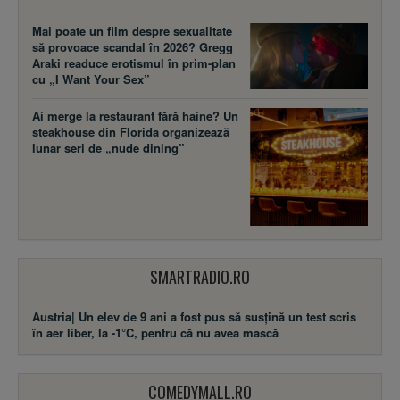
Mai poate un film despre sexualitate
să provoace scandal în 2026? Gregg
Araki readuce erotismul în prim-plan
cu „I Want Your Sex”
Ai merge la restaurant fără haine? Un
steakhouse din Florida organizează
lunar seri de „nude dining”
SMARTRADIO.RO
Austria| Un elev de 9 ani a fost pus să susţină un test scris
în aer liber, la -1°C, pentru că nu avea mască
COMEDYMALL.RO