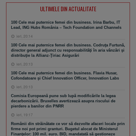
ULTIMELE DIN ACTUALITATE
100 Cele mai puternice femei din business. Irina Barbu, IT
Lead, ING Hubs România – Tech Foundation and Channels
ieri, 20:14
100 Cele mai puternice femei din business. Codruţa Furtună,
director general adjunct cu responsabilităţi în aria vânzări şi
distribuţie la Allianz-Ţiriac Asigurări
ieri, 20:13
100 Cele mai puternice femei din business. Flavia Husar,
Cofondatoare şi Chief Innovation Officer, Innovation Labs
ieri, 20:13
Comisia Europeană pune sub lupă modificările la legea
decarbonizării. Bruxelles avertizează asupra riscului de
pierdere a banilor din PNRR
ieri, 19:17
Românii din străinătate ce vor să dezvolte afaceri locale prin
firme noi pot primi granturi. Bugetul alocat de Ministerul
Finanţelor: 100 mil. euro. BID, mandatată să gestioneze