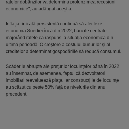
ratelor dobânzilor va determina profunzimea recesiunii
economice", au adăugat aceştia.
Inflaţia ridicată persistentă continuă să afecteze
economia Suediei încă din 2022, băncile centrale
majorând ratele ca răspuns la situaţia economică din
ultima perioadă. O creştere a costului bunurilor şi al
creditelor a determinat gospodăriile să reducă consumul.
Scăderile abrupte ale preţurilor locuinţelor până în 2022
au însemnat, de asemenea, faptul că dezvoltatorii
imobiliari reevaluează piaţa, iar construcţiile de locuinţe
au scăzut cu peste 50% faţă de nivelurile din anul
precedent.