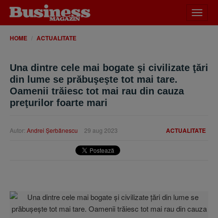
Desch
meniu
HOME
ACTUALITATE
Una dintre cele mai bogate şi civilizate ţări
din lume se prăbuşeşte tot mai tare.
Oamenii trăiesc tot mai rau din cauza
preţurilor foarte mari
Autor:
Andrei Şerbănescu
29 aug 2023
ACTUALITATE