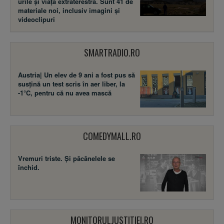
urile și viața extraterestră. Sunt 41 de
materiale noi, inclusiv imagini și
videoclipuri
SMARTRADIO.RO
Austria| Un elev de 9 ani a fost pus să
susţină un test scris în aer liber, la
-1°C, pentru că nu avea mască
COMEDYMALL.RO
Vremuri triste. Şi păcănelele se
închid.
MONITORULJUSTITIEI.RO