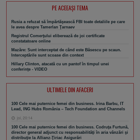
PE ACEEAŞI TEMA
Rusia a refuzat să împărtăşească FBI toate detaliile pe care
le avea despre Tamerlan Ţarnaev
Registrul Comerţului eliberează de joi certificate
constatatoare online
Mazăre: Sunt interceptat de când este Băsescu pe scaun.
Interceptările sunt scoase din context
Hillary Clinton, atacată cu un pantof în timpul unei
conferinţe - VIDEO
ULTIMELE DIN AFACERI
100 Cele mai puternice femei din business. Irina Barbu, IT
Lead, ING Hubs România – Tech Foundation and Channels
joi, 20:14
100 Cele mai puternice femei din business. Codruţa Furtună,
director general adjunct cu responsabilităţi în aria vânzări şi
distribuţie la Allianz-Ţiriac Asigurări