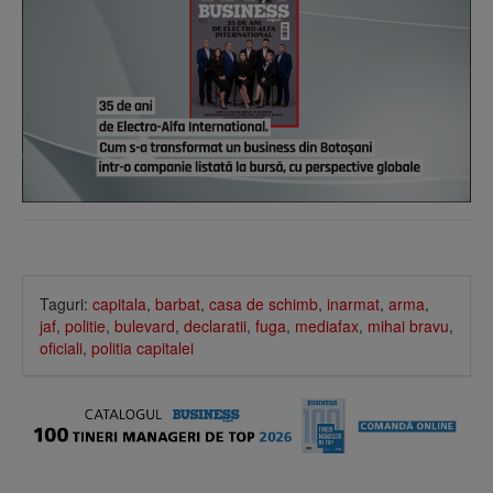
Taguri:
capitala
,
barbat
,
casa de schimb
,
inarmat
,
arma
,
jaf
,
politie
,
bulevard
,
declaratii
,
fuga
,
mediafax
,
mihai bravu
,
oficiali
,
politia capitalei