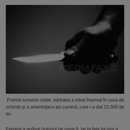
Potrivit surselor citate, bărbatul a intrat înarmat în casa de
schimb şi a ameninţat-o pe casieră, care i-a dat 15.300 de
lei.
Femeia a apăsat butonul de panică, iar la faţa locului a