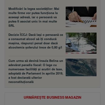
Modificări la legea societăţilor: Mai
multe firme vor putea funcţiona la
aceeaşi adresă, iar o persoană va
putea fi asociat unic în mai multe
SRL
Decizie ÎCCJ: Dacă laşi o persoană ce
a consumat alcool să îţi conducă
maşina, răspunzi penal doar dacă
alcoolemia şoferului trece de 0,80 g/l
Cum urma să devină Insula Belina un
adevărat paradis fiscal: O lege cu
numeroase facilităţi şi scutiri de taxe,
adoptată de Parlament în aprilie 2019,
a fost declarată ulterior
neconstituţională
URMĂREȘTE BUSINESS MAGAZIN