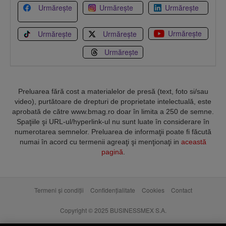
Urmărește
Urmărește
Urmărește
Urmărește
Urmărește
Urmărește
Urmărește
Preluarea fără cost a materialelor de presă (text, foto si/sau
video), purtătoare de drepturi de proprietate intelectuală, este
aprobată de către www.bmag.ro doar în limita a 250 de semne.
Spaţiile şi URL-ul/hyperlink-ul nu sunt luate în considerare în
numerotarea semnelor. Preluarea de informaţii poate fi făcută
numai în acord cu termenii agreaţi şi menţionaţi in
această
pagină
.
Termeni și condiții
Confidențialitate
Cookies
Contact
Copyright © 2025 BUSINESSMEX S.A.