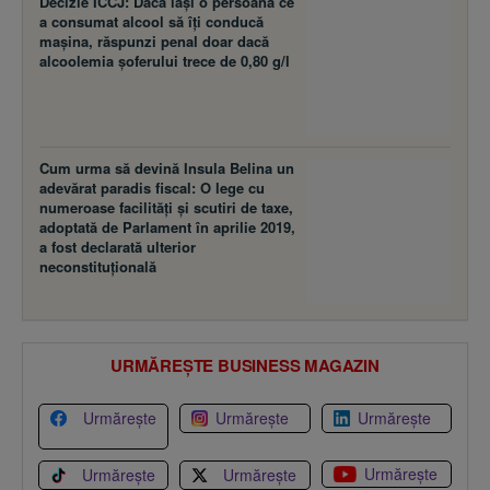
Decizie ÎCCJ: Dacă laşi o persoană ce
a consumat alcool să îţi conducă
maşina, răspunzi penal doar dacă
alcoolemia şoferului trece de 0,80 g/l
Cum urma să devină Insula Belina un
adevărat paradis fiscal: O lege cu
numeroase facilităţi şi scutiri de taxe,
adoptată de Parlament în aprilie 2019,
a fost declarată ulterior
neconstituţională
URMĂREȘTE BUSINESS MAGAZIN
Urmărește
Urmărește
Urmărește
Urmărește
Urmărește
Urmărește