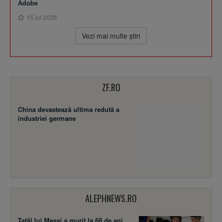
Adobe
15 iul 2026
Vezi mai multe ştiri
ZF.RO
China devastează ultima redută a
industriei germane
ALEPHNEWS.RO
Tatăl lui Messi a murit la 68 de ani