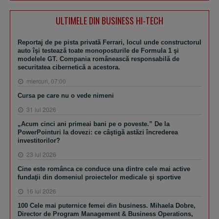
ULTIMELE DIN BUSINESS HI-TECH
Reportaj de pe pista privată Ferrari, locul unde constructorul
auto îşi testează toate monoposturile de Formula 1 şi
modelele GT. Compania românească responsabilă de
securitatea cibernetică a acestora.
miercuri, 07:00
Cursa pe care nu o vede nimeni
31 iul 2026
„Acum cinci ani primeai bani pe o poveste.” De la
PowerPointuri la dovezi: ce câştigă astăzi încrederea
investitorilor?
23 iul 2026
Cine este românca ce conduce una dintre cele mai active
fundaţii din domeniul proiectelor medicale şi sportive
16 iul 2026
100 Cele mai puternice femei din business. Mihaela Dobre,
Director de Program Management & Business Operations,