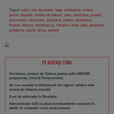
Taguri:
udmr
,
tva
,
aprobare
,
lege
,
ordonanta
,
votare
,
anunt
,
deputat
,
mediul de afaceri
,
plen
,
precizare
,
proiect
,
promovare
,
renuntare
,
solicitare
,
creare
,
dezbatere
,
finante
,
lectura
,
mediafax.ro
,
ministru
,
misa
,
plati
,
prezenta
,
probleme
,
solutii
,
tema
,
vedere
PE ACEEAŞI TEMA
Grindeanu, propus de Tudose pentru şefia ANCOM;
propunerea, trimisă Parlamentului
Un nou scandal la Hollywood! Un regizor celebru este
acuzat de hărţuire sexuală
8 ani de admiraţie în România
Administraţia SUA va plasa bombardierele nucleare în
alertă, în contextul crizei nord-coreene