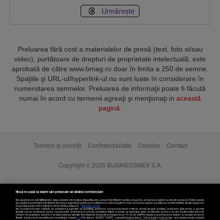
Urmărește
Preluarea fără cost a materialelor de presă (text, foto si/sau
video), purtătoare de drepturi de proprietate intelectuală, este
aprobată de către www.bmag.ro doar în limita a 250 de semne.
Spaţiile şi URL-ul/hyperlink-ul nu sunt luate în considerare în
numerotarea semnelor. Preluarea de informaţii poate fi făcută
numai în acord cu termenii agreaţi şi menţionaţi in
această
pagină
.
Termeni și condiții
Confidențialitate
Cookies
Contact
Copyright © 2025 BUSINESSMEX S.A.
Nouă ne pasă ca datele tale personale să rămână confidențiale
Noi și partenerii noștri
589
stocăm și/sau accesăm informații pe dispozitivul dvs., precum identificatorii cookie unici pentru prelucrarea datelor cu caracter personal. Puteți accepta
sau gestiona preferințele dvs. făcând clic mai jos, respectiv vă puteți opune utilizării unui interes legitim în orice moment pe pagina cu politica de confidențialitate. Aceste alegeri vor
fi raportate partenerilor noștri și nu vă vor afecta navigarea.
Mai multe detalii
Noi si partenerii nostri (retelele de socializare si agentiile de publicitate partenere, precum si furnizorii nostri de servicii de date analitice) prelucram date pentru a permite
website-ului sa functioneze, pentru a personaliza continutul si anunturile publicitare afisate in functie de interesele si/sau profilul dvs., pentru a va oferi functionalitati aferente
retelelor de socializare si pentru a analiza traficul pe website. Beneficiati de drepturile prevazute de art. 15-22 din GDPR in legatura cu prelucrarea datelor cu caracter personal.
Aceste drepturi pot fi exercitate prin modalitatea indicata
aici
. Prin click pe “ACCEPT TOATE”, acceptati folosirea tuturor Tehnologiilor de tip Cookie, care implica inclusiv acceptul