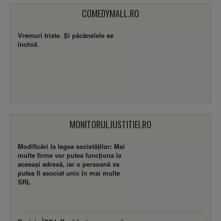
COMEDYMALL.RO
Vremuri triste. Şi păcănelele se
închid.
MONITORULJUSTITIEI.RO
Modificări la legea societăţilor: Mai
multe firme vor putea funcţiona la
aceeaşi adresă, iar o persoană va
putea fi asociat unic în mai multe
SRL