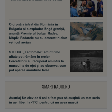
O dronă a intrat din România în
Bulgaria și a explodat lângă graniță,
anunță Premierul bulgar Radev.
MApN: Radarele nu au detectat niciun
vehicul aerian
STUDIU. „Fantomele” amintirilor
uitate pot rămâne în creier.
Cercetătorii au recuperat amintiri la
musculițe de oțet și au observat cum
pot apărea amintirile false
SMARTRADIO.RO
Austria| Un elev de 9 ani a fost pus să susţină un test scris
în aer liber, la -1°C, pentru că nu avea mască