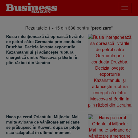
Desch
meniu
Rezultatele
1 - 15
din
330
pentru "
precizare
"
Rusia intenţionează să oprească livrările
de petrol către Germania prin conducta
Druzhba. Decizia loveşte exporturile
Kazahstanului şi adânceşte ruptura
energetică dintre Moscova şi Berlin în
plin război din Ucraina
Haos pe cerul Orientului Mijlociu: Mai
multe avioane de vânătoare americane
se prăbuşesc în Kuweit, după ce piloţii
s-au catapultat în ultimul moment