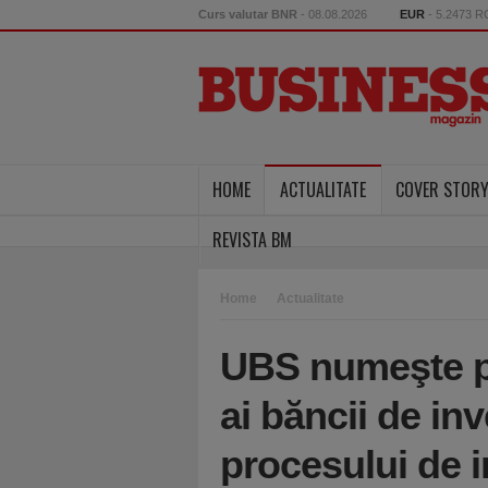
Curs valutar BNR
- 08.08.2026
EUR
- 5.2473 
HOME
ACTUALITATE
COVER STOR
REVISTA BM
Home
Actualitate
UBS numeşte pr
ai băncii de inv
procesului de in