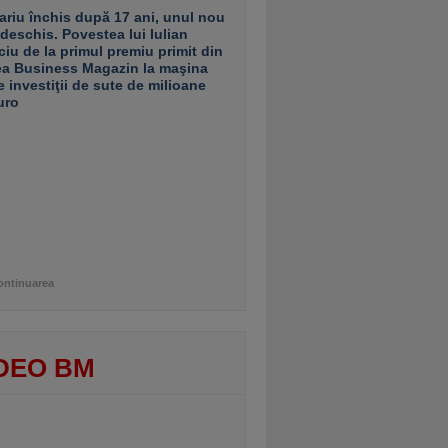
ariu închis după 17 ani, unul nou
 deschis. Povestea lui Iulian
ciu de la primul premiu primit din
ea Business Magazin la maşina
e investiţii de sute de milioane
uro
ontinuarea
DEO BM