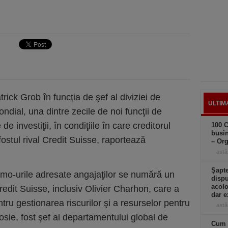
ck Grob în funcţia de şef al diviziei de
ULTIM
ondial, una dintre zecile de noi funcţii de
e investiţii, în condiţiile în care creditorul
100 C
busin
fostul rival Credit Suisse, raportează
– Or
astă
Şapte
emo-urile adresate angajaţilor se numără un
dispu
acolo
edit Suisse, inclusiv Olivier Charhon, care a
dar e
ntru gestionarea riscurilor şi a resurselor pentru
astă
osie, fost şef al departamentului global de
Cum a