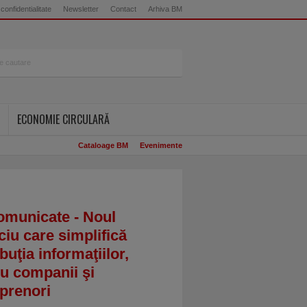
 confidentialitate
Newsletter
Contact
Arhiva BM
ECONOMIE CIRCULARĂ
Cataloage BM
Evenimente
omunicate - Noul
ciu care simplifică
ibuţia informaţiilor,
u companii şi
prenori