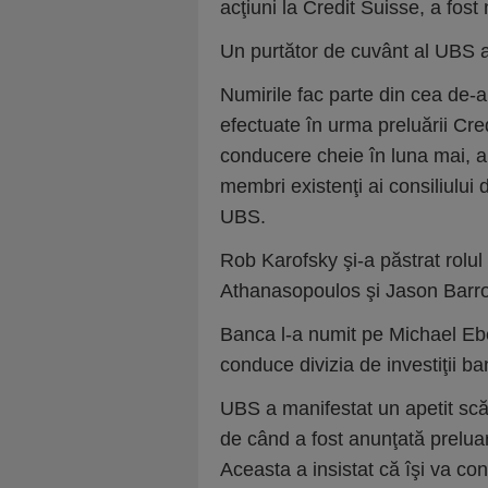
acţiuni la Credit Suisse, a fost 
Un purtător de cuvânt al UBS 
Numirile fac parte din cea de-a
efectuate în urma preluării Cr
conducere cheie în luna mai, ap
membri existenţi ai consiliului 
UBS.
Rob Karofsky şi-a păstrat rolul 
Athanasopoulos şi Jason Barron 
Banca l-a numit pe Michael Eber
conduce divizia de investiţii b
UBS a manifestat un apetit scăz
de când a fost anunţată preluar
Aceasta a insistat că îşi va co