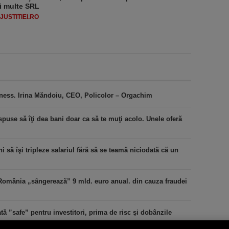
i multe SRL
USTITIEI.RO
iness. Irina Măndoiu, CEO, Policolor – Orgachim
puse să îţi dea bani doar ca să te muţi acolo. Unele oferă
 să îşi tripleze salariul fără să se teamă niciodată că un
România „sângerează” 9 mld. euro anual. din cauza fraudei
ă ”safe” pentru investitori, prima de risc şi dobânzile