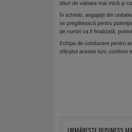
titluri de valoare mai mică şi c
În schimb, angajaţii din unitat
se pregătească pentru potenţia
de numiri va fi finalizată, potri
Echipa de conducere pentru act
sfârşitul acestei luni, confor
URMĂREȘTE BUSINESS M