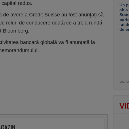
u capital redus.
Un p
abia
ea de avere a Credit Suisse au fost anunţaţi să
Stan
part
le roluri de conducere odată ce a treia rundă
lui d
de e
vit Bloomberg.
ivitatea bancară globală va fi anunţată la
m memorandumului.
vezi c
VI
AGAZIN