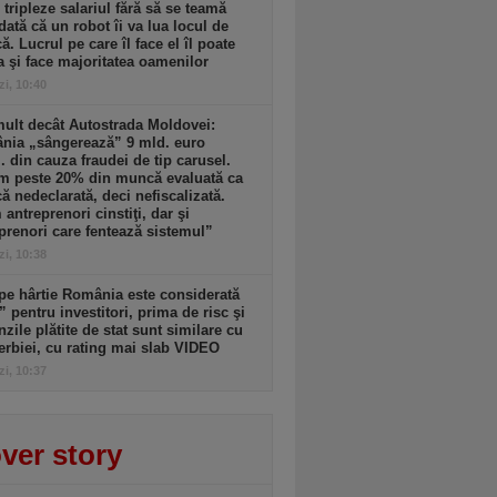
i tripleze salariul fără să se teamă
dată că un robot îi va lua locul de
. Lucrul pe care îl face el îl poate
a şi face majoritatea oamenilor
zi, 10:40
ult decât Autostrada Moldovei:
nia „sângerează” 9 mld. euro
. din cauza fraudei de tip carusel.
m peste 20% din muncă evaluată ca
 nedeclarată, deci nefiscalizată.
antreprenori cinstiţi, dar şi
prenori care fentează sistemul”
zi, 10:38
pe hârtie România este considerată
” pentru investitori, prima de risc şi
zile plătite de stat sunt similare cu
erbiei, cu rating mai slab VIDEO
zi, 10:37
ver story