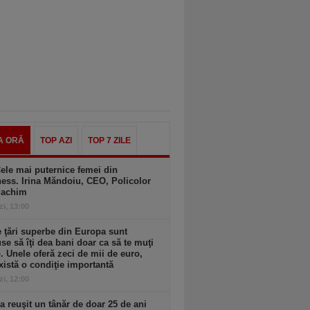
A ORĂ
TOP AZI
TOP 7 ZILE
ele mai puternice femei din
ess. Irina Măndoiu, CEO, Policolor
gachim
zi, 13:00
 ţări superbe din Europa sunt
se să îţi dea bani doar ca să te muţi
. Unele oferă zeci de mii de euro,
xistă o condiţie importantă
zi, 12:00
 reuşit un tânăr de doar 25 de ani