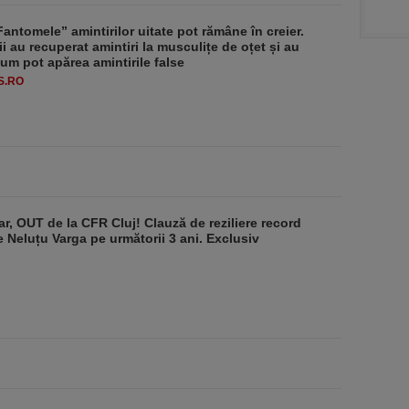
antomele” amintirilor uitate pot rămâne în creier.
ii au recuperat amintiri la musculițe de oțet și au
um pot apărea amintirile false
S.RO
r, OUT de la CFR Cluj! Clauză de reziliere record
de Neluțu Varga pe următorii 3 ani. Exclusiv