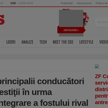
RON
USD
- 4.5595 RON
Publicitate
Abonamente
Politica de
ABONARE
Y
LIDERI
ANALIZE
TECH
MEET THE CEO
LIFESTYLE
VIDEO
ZF C
incipalii conducători
servi
distr
estiţii în urma
pentr
tegrare a fostului rival
antre