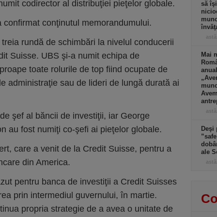
numit codirector al distribuţiei pieţelor globale.
să îş
nicio
muncă
a confirmat conţinutul memorandumului.
învăţ
astă
 treia rundă de schimbări la nivelul conducerii
edit Suisse. UBS şi-a numit echipa de
Mai m
Româ
roape toate rolurile de top fiind ocupate de
anual
„Ave
de administraţie sau de lideri de lungă durată ai
muncă
Avem 
antre
astă
de şef al băncii de investiţii, iar George
au fost numiţi co-şefi ai pieţelor globale.
Deşi 
”safe
dobân
t, care a venit de la Credit Suisse, pentru a
ale S
ancare din America.
astă
ut pentru banca de investiţii a Credit Suisses
ea prin intermediul guvernului, în martie.
Co
ntinua propria strategie de a avea o unitate de