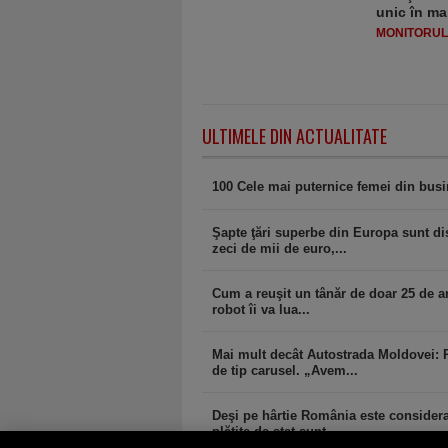
unic în ma
MONITORULJ
ULTIMELE DIN ACTUALITATE
100 Cele mai puternice femei din bus
Şapte ţări superbe din Europa sunt dis
zeci de mii de euro,...
Cum a reuşit un tânăr de doar 25 de ani
robot îi va lua...
Mai mult decât Autostrada Moldovei: 
de tip carusel. „Avem...
Deşi pe hârtie România este considerat
plătite de stat sunt...