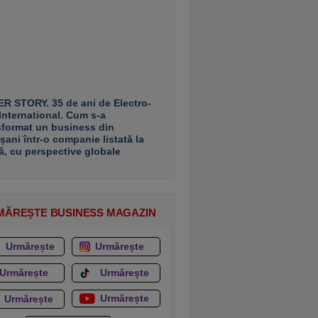
R STORY. 35 de ani de Electro-
 International. Cum s-a
sformat un business din
şani într-o companie listată la
ă, cu perspective globale
MĂREȘTE BUSINESS MAGAZIN
Urmărește
Urmărește
Urmărește
Urmărește
Urmărește
Urmărește