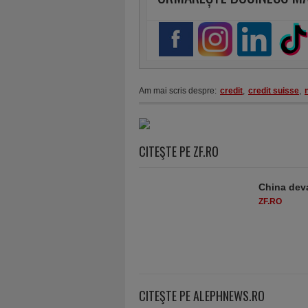
Am mai scris despre:
credit
,
credit suisse
,
CITEŞTE PE ZF.RO
China deva
ZF.RO
CITEŞTE PE ALEPHNEWS.RO