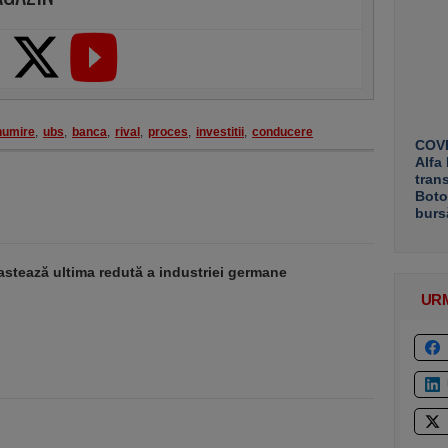
numire
,
ubs
,
banca
,
rival
,
proces
,
investitii
,
conducere
COVE
Alfa
tran
Boto
burs
stează ultima redută a industriei germane
UR