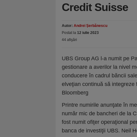
Credit Suisse
Autor:
Andrei Şerbănescu
Postat la
12 iulie 2023
44 afişări
UBS Group AG l-a numit pe Patri
gestionare a averilor la nivel m
conducere în cadrul băncii sale d
elveţian continuă să integreze 
Bloomberg
Printre numirile anunţate în m
număr mic de bancheri de la Cr
fost numit ofiţer operaţional pe
banca de investiţii UBS. Neil H