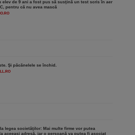
 elev de 9 ani a fost pus să susţină un test scris în aer
-1°C, pentru că nu avea mască
O.RO
ste. Şi păcănelele se închid.
LL.RO
 la legea societăţilor: Mai multe firme vor putea
la aceeaşi adresă, iar o persoană va putea fi asociat