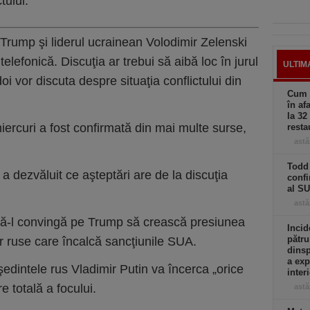
tului.
rump şi liderul ucrainean Volodimir Zelenski
elefonică. Discuţia ar trebui să aibă loc în jurul
ULTIM
i vor discuta despre situaţia conflictului din
Cum a
în af
la 32
miercuri a fost confirmată din mai multe surse,
resta
astă
Todd 
a dezvăluit ce aşteptări are de la discuţia
confi
al S
astă
 să-l convingă pe Trump să crească presiunea
Incid
pătru
or ruse care încalcă sancţiunile SUA.
dinsp
a exp
şedintele rus Vladimir Putin va încerca „orice
inter
re totală a focului.
astă