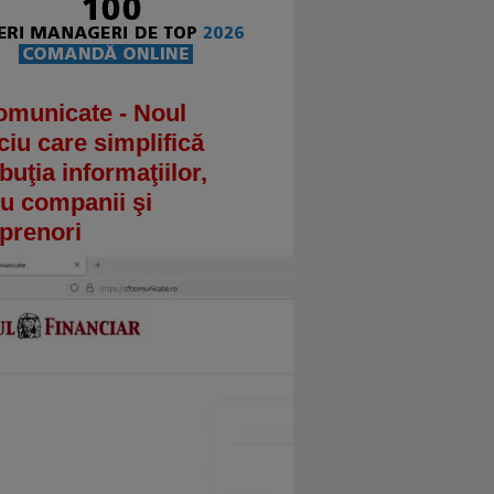
omunicate - Noul
ciu care simplifică
ibuţia informaţiilor,
u companii şi
prenori