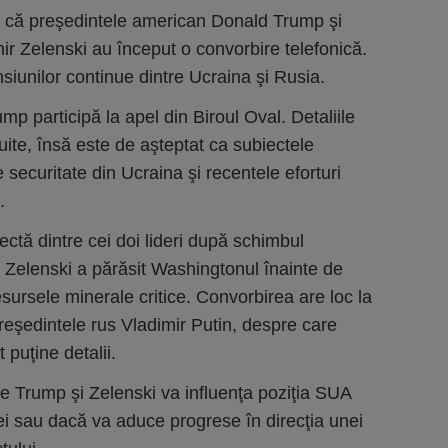
 că preşedintele american Donald Trump şi
ir Zelenski au început o convorbire telefonică.
nsiunilor continue dintre Ucraina şi Rusia.
rump participă la apel din Biroul Oval. Detaliile
ite, însă este de aşteptat ca subiectele
e securitate din Ucraina şi recentele eforturi
.
ectă dintre cei doi lideri după schimbul
d Zelenski a părăsit Washingtonul înainte de
ursele minerale critice. Convorbirea are loc la
reşedintele rus Vladimir Putin, despre care
 puţine detalii.
re Trump şi Zelenski va influenţa poziţia SUA
nei sau dacă va aduce progrese în direcţia unei