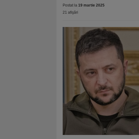
Postat la
19 martie 2025
21 afişări