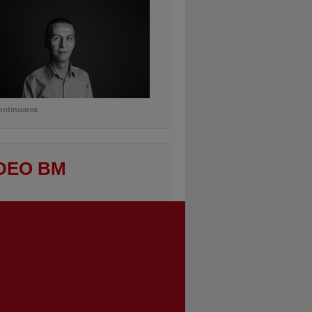
ontinuarea
DEO BM