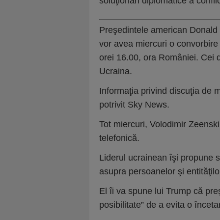
soluţionări diplomatice a conflic
Preşedintele american Donald T
vor avea miercuri o convorbire t
orei 16.00, ora României. Cei do
Ucraina.
Informaţia privind discuţia de 
potrivit Sky News.
Tot miercuri, Volodimir Zeenski 
telefonică.
Liderul ucrainean îşi propune
asupra persoanelor şi entităţil
El îi va spune lui Trump că pre
posibilitate” de a evita o înceta