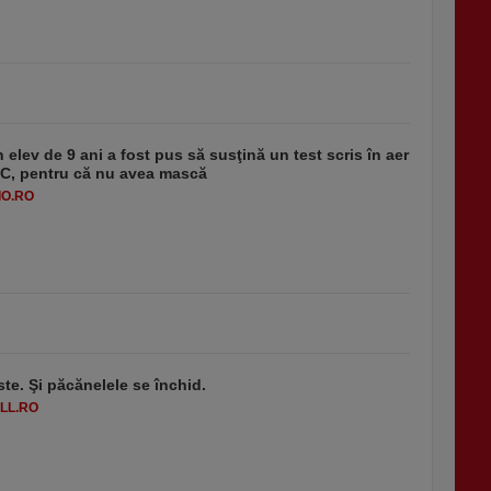
 elev de 9 ani a fost pus să susţină un test scris în aer
-1°C, pentru că nu avea mască
O.RO
ste. Şi păcănelele se închid.
LL.RO