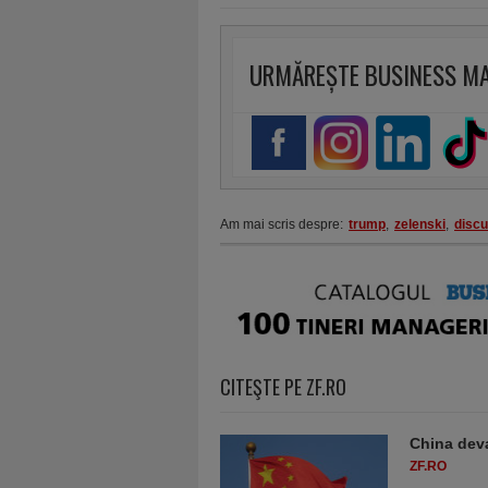
URMĂREȘTE BUSINESS M
Am mai scris despre:
trump
,
zelenski
,
discu
CITEŞTE PE ZF.RO
China deva
ZF.RO