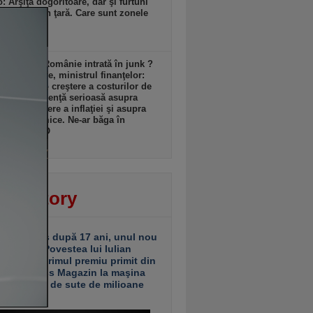
: Arşiţă dogoritoare, dar şi furtuni
re parte din ţară. Care sunt zonele
ate?
zi, 17:16
r arăta o Românie intrată în junk ?
ndru Nazare, ministrul finanţelor:
m despre o creştere a costurilor de
ţare, o influenţă serioasă asupra
lui, o creştere a inflaţiei şi asupra
erii economice. Ne-ar băga în
siune VIDEO
zi, 17:13
ver story
ariu închis după 17 ani, unul nou
 deschis. Povestea lui Iulian
ciu de la primul premiu primit din
ea Business Magazin la maşina
e investiţii de sute de milioane
uro