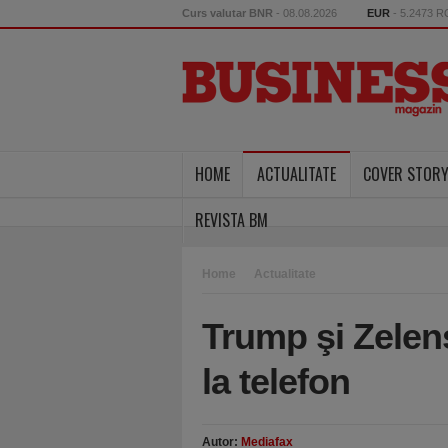
Curs valutar BNR
- 08.08.2026
EUR
- 5.2473 
HOME
ACTUALITATE
COVER STOR
REVISTA BM
Home
Actualitate
Trump şi Zelens
la telefon
Autor:
Mediafax