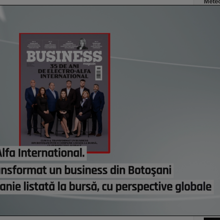
Meteo
în ma
afect
astă
Cum a
Alexa
Vorbi
finan
cursu
creşt
rece
astă
Co
Un p
abia
Stan
part
lui d
de e