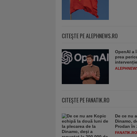
CITEŞTE PE ALEPHNEWS.RO
OpenAI a î
prea peric
intervenț
ALEPHNEW
CITEŞTE PE FANATIK.RO
De ce nu a
Dinamo, de
Prodan în 
FANATIK.RO