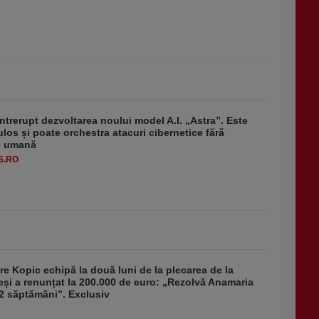
ntrerupt dezvoltarea noului model A.I. „Astra”. Este
ulos și poate orchestra atacuri cibernetice fără
ie umană
S.RO
re Kopic echipă la două luni de la plecarea de la
și a renunțat la 200.000 de euro: „Rezolvă Anamaria
2 săptămâni”. Exclusiv