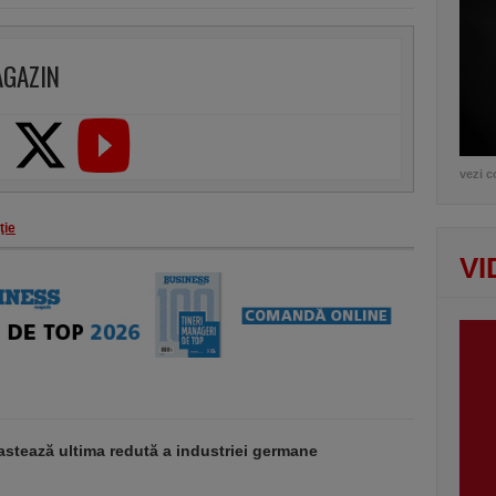
AGAZIN
vezi c
ţie
VI
stează ultima redută a industriei germane