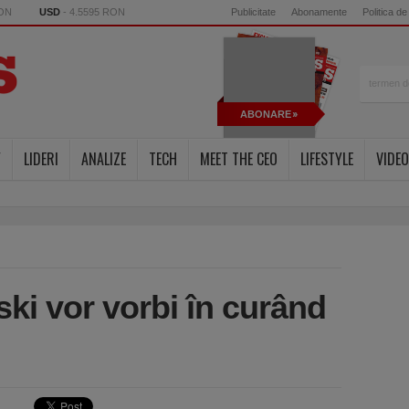
RON
USD
- 4.5595 RON
Publicitate
Abonamente
Politica de
ABONARE
Y
LIDERI
ANALIZE
TECH
MEET THE CEO
LIFESTYLE
VIDEO
ki vor vorbi în curând