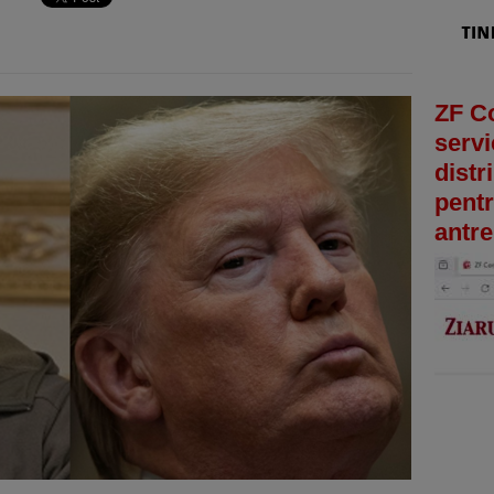
ZF C
servi
distr
pentr
antre