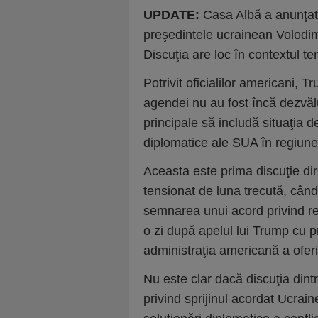
UPDATE:
Casa Albă a anunţat
preşedintele ucrainean Volodim
Discuţia are loc în contextul te
Potrivit oficialilor americani, T
agendei nu au fost încă dezvălu
principale să includă situaţia d
diplomatice ale SUA în regiune
Aceasta este prima discuţie dir
tensionat de luna trecută, cân
semnarea unui acord privind res
o zi după apelul lui Trump cu p
administraţia americană a oferit
Nu este clar dacă discuţia dint
privind sprijinul acordat Ucrai