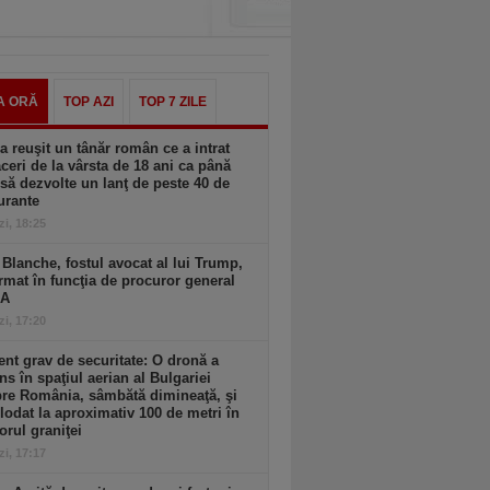
A ORĂ
TOP AZI
TOP 7 ZILE
 reuşit un tânăr român ce a intrat
aceri de la vârsta de 18 ani ca până
 să dezvolte un lanţ de peste 40 de
urante
zi, 18:25
Blanche, fostul avocat al lui Trump,
rmat în funcţia de procuror general
UA
zi, 17:20
ent grav de securitate: O dronă a
ns în spaţiul aerian al Bulgariei
re România, sâmbătă dimineaţă, şi
lodat la aproximativ 100 de metri în
iorul graniţei
zi, 17:17