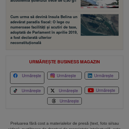
alcoolemia şoferului trece de 0,80 g/l
Cum urma să devină Insula Belina un
adevărat paradis fiscal: O lege cu
numeroase facilităţi şi scutiri de taxe,
adoptată de Parlament în aprilie 2019,
a fost declarată ulterior
neconstituţională
URMĂREȘTE BUSINESS MAGAZIN
Urmărește
Urmărește
Urmărește
Urmărește
Urmărește
Urmărește
Urmărește
Preluarea fără cost a materialelor de presă (text, foto si/sau
video), purtătoare de drepturi de proprietate intelectuală, este