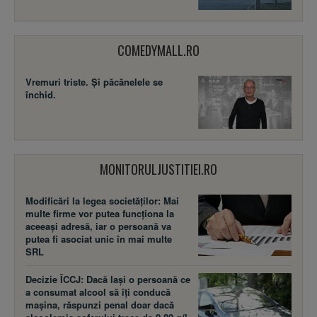
COMEDYMALL.RO
Vremuri triste. Şi păcănelele se
închid.
MONITORULJUSTITIEI.RO
Modificări la legea societăţilor: Mai
multe firme vor putea funcţiona la
aceeaşi adresă, iar o persoană va
putea fi asociat unic în mai multe
SRL
Decizie ÎCCJ: Dacă laşi o persoană ce
a consumat alcool să îţi conducă
maşina, răspunzi penal doar dacă