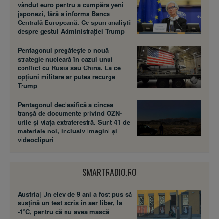
vândut euro pentru a cumpăra yeni
japonezi, fără a informa Banca
Centrală Europeană. Ce spun analiștii
despre gestul Administrației Trump
Pentagonul pregătește o nouă
strategie nucleară în cazul unui
conflict cu Rusia sau China. La ce
opțiuni militare ar putea recurge
Trump
Pentagonul declasifică a cincea
tranșă de documente privind OZN-
urile și viața extraterestră. Sunt 41 de
materiale noi, inclusiv imagini și
videoclipuri
SMARTRADIO.RO
Austria| Un elev de 9 ani a fost pus să
susţină un test scris în aer liber, la
-1°C, pentru că nu avea mască