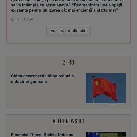
se va întâmpla cu acest spaţiu? “Reorganizăm unele spaţii
existente pentru utilizarea cât mai eficientă a platformei”
ieri, 18:08
Vezi mai multe ştiri
ZF.RO
China devastează ultima redută a
industriei germane
ALEPHNEWS.RO
Financial Times: Statele Unite au