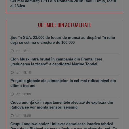
Cei mai admiraţi CEO din România 2014: Radu Timiş, locul
al 13-lea
ULTIMELE DIN ACTUALITATE
Şoc în SUA. 23.000 de locuri de muncă au dispărut în iulie
deşi se estima o creştere de 100.000
ieri, 18:11
Elon Musk intră brutal în campania din Franţa: cere
„reducerea la tăcere” a candidatei Marine Tondel
ieri, 18:10
Preţurile globale ale alimentelor, la cel mai ridicat nivel din
ultimii trei ani
ieri, 18:09
Ciucu anunţă că în apartamentele afectate de explozia din
Rahova se vor monta senzori seismici
ieri, 18:09
Grupul anglo-olandez Unilever demolează istorica fabrică
Dero de la Ploieşti pe care a închis-o acum circa doi ani. Ce