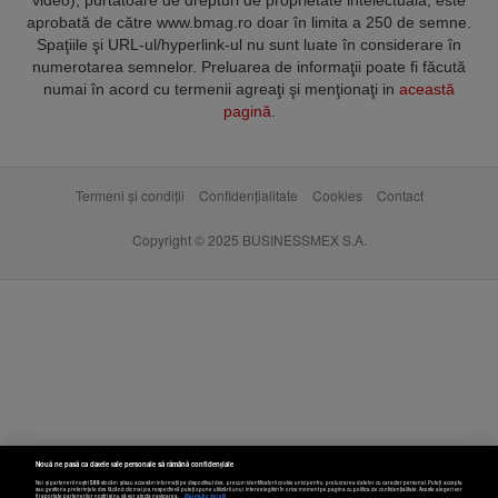
aprobată de către www.bmag.ro doar în limita a 250 de semne.
Spaţiile şi URL-ul/hyperlink-ul nu sunt luate în considerare în
numerotarea semnelor. Preluarea de informaţii poate fi făcută
numai în acord cu termenii agreaţi şi menţionaţi in
această
pagină
.
Termeni și condiții
Confidențialitate
Cookies
Contact
Copyright © 2025 BUSINESSMEX S.A.
Nouă ne pasă ca datele tale personale să rămână confidențiale
Noi și partenerii noștri
589
stocăm și/sau accesăm informații pe dispozitivul dvs., precum identificatorii cookie unici pentru prelucrarea datelor cu caracter personal. Puteți accepta
sau gestiona preferințele dvs. făcând clic mai jos, respectiv vă puteți opune utilizării unui interes legitim în orice moment pe pagina cu politica de confidențialitate. Aceste alegeri vor
fi raportate partenerilor noștri și nu vă vor afecta navigarea.
Mai multe detalii