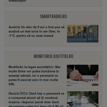
videoclipuri
SMARTRADIO.RO
Austria| Un elev de 9 ani a fost pus să
susţină un test scris în aer liber, la
-1°C, pentru că nu avea mască
MONITORULJUSTITIEI.RO
Modificări la legea societăţilor: Mai
multe firme vor putea funcţiona la
aceeaşi adresă, iar o persoană va
putea fi asociat unic în mai multe
SRL
Decizie ÎCCJ: Dacă laşi o persoană ce
a consumat alcool să îţi conducă
maşina, răspunzi penal doar dacă
alcoolemia şoferului trece de 0,80 g/l