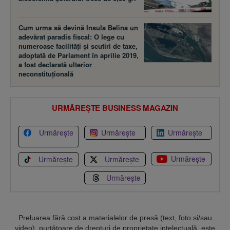
Cum urma să devină Insula Belina un
adevărat paradis fiscal: O lege cu
numeroase facilităţi şi scutiri de taxe,
adoptată de Parlament în aprilie 2019,
a fost declarată ulterior
neconstituţională
URMĂREȘTE BUSINESS MAGAZIN
Urmărește
Urmărește
Urmărește
Urmărește
Urmărește
Urmărește
Urmărește
Preluarea fără cost a materialelor de presă (text, foto si/sau
video), purtătoare de drepturi de proprietate intelectuală, este