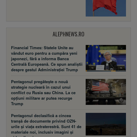
ALEPHNEWS.RO
Financial Times: Statele Unite au
vândut euro pentru a cumpăra yeni
japonezi, fără a informa Banca
Centrală Europeană. Ce spun analiștii
despre gestul Administrației Trump
Pentagonul pregătește o nouă
strategie nucleară în cazul unui
conflict cu Rusia sau China. La ce
opțiuni militare ar putea recurge
Trump
Pentagonul declasifică a cincea
tranșă de documente privind OZN-
urile și viața extraterestră. Sunt 41 de
materiale noi, inclusiv imagini și