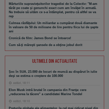
Mărturiile supravieţuitorilor tragediei de la Colectiv: "M-am
târât pe coate şi genunchi exact cum am învăţat în armată.
Nu trebuie să uităm ce s-a întâmplat, pentru că altfel se va
rep
Culmea răsfăţului: Un miliardar a cumpărat două diamante
în valoare de 50 de milioane de lire pentru fiica lui de şapte
ani
Cronică de film: James Bond se întoarce!
Cum să-ţi măreşti şansele de a obţine jobul dorit
ULTIMELE DIN ACTUALITATE
Şoc în SUA. 23.000 de locuri de muncă au dispărut în iulie
deşi se estima o creştere de 100.000
astăzi, 18:11
Elon Musk intră brutal în campania din Franţa: cere
„reducerea la tăcere” a candidatei Marine Tondel
astăzi, 18:10
Preţurile globale ale alimentelor, la cel mai ridicat nivel din