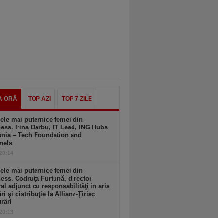
A ORĂ
TOP AZI
TOP 7 ZILE
ele mai puternice femei din
ess. Irina Barbu, IT Lead, ING Hubs
nia – Tech Foundation and
nels
 20:14
ele mai puternice femei din
ess. Codruţa Furtună, director
al adjunct cu responsabilităţi în aria
ri şi distribuţie la Allianz-Ţiriac
rări
 20:13