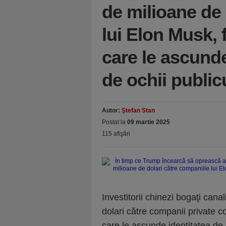
de milioane de 
lui Elon Musk,
care le ascunde
de ochii public
Autor:
Ştefan Stan
Postat la
09 martie 2025
115 afişări
Investitorii chinezi bogaţi can
dolari către companii private 
care le ascunde identitatea de o