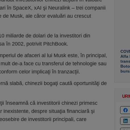
ri în SpaceX, xAI şi Neuralink – trei companii
e de Musk, ale căror evaluări au crescut
0 miliarde de dolari de la investitori din
sa în 2002, potrivit PitchBook.
COVE
mperiul de afaceri al lui Musk este, în principal,
Alfa
tran
a mult de-a face cu transferul de tehnologie sau
Boto
 conform celor implicaţi în tranzacţii.
burs
nă slabă, chinezii bogaţi caută oportunităţi de
UR
iţii înseamnă că investitorii chinezi primesc
r inexistente, despre situaţia financiară şi
sebire de investitorii principali, care