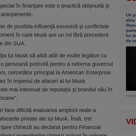
pecial în finanţare este o practică obişnuită şi
e aranjamente.
Un p
abia
Stan
gate de posibila influenţă excesivă şi conflictele
part
moment în care Musk are un rol fără precedent
lui d
de e
ile din SUA.
ţia lui Musk să aibă atât de multe legături cu
ie o persoană potrivită pentru a reforma guvernul
s, cercetător principal la American Enterprise
nez în imperiul de afaceri al lui Musk
te mai interesat de reputaţia şi brandul său în
vezi c
ricane”.
i face dificilă evaluarea amplorii reale a
afacerile private ale lui Musk. Însă, trei
VI
anţare chineză au declarat pentru Financial
vândut investitorilor chinezi acţiuni în valoare