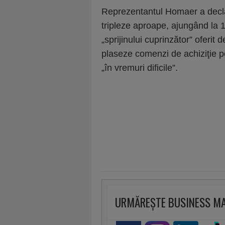
Reprezentantul Homaer a decl
tripleze aproape, ajungând la 1,1
„sprijinului cuprinzător” oferi
plaseze comenzi de achiziţie p
„în vremuri dificile”.
URMĂREȘTE BUSINESS M