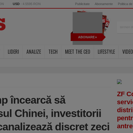
RON
USD
- 4.5595 RON
Publicitate
Abonamente
Politica de
ABONARE
Y
LIDERI
ANALIZE
TECH
MEET THE CEO
LIFESTYLE
VIDEO
ZF C
mp încearcă să
servi
distr
l Chinei, investitorii
pentr
canalizează discret zeci
antre