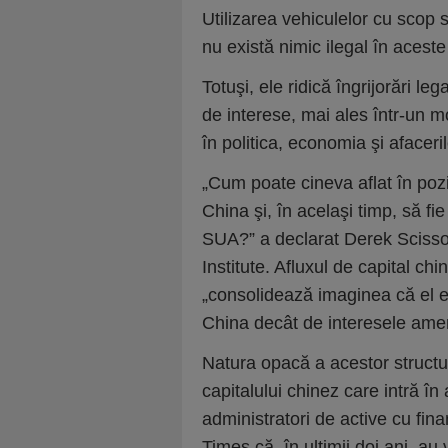
Utilizarea vehiculelor cu scop s
nu există nimic ilegal în acest
Totuşi, ele ridică îngrijorări le
de interese, mai ales într-un 
în politica, economia şi afacer
„Cum poate cineva aflat în pozi
China şi, în acelaşi timp, să f
SUA?” a declarat Derek Scissor
Institute. Afluxul de capital chi
„consolidează imaginea că el es
China decât de interesele ame
Natura opacă a acestor structur
capitalului chinez care intră în 
administratori de active cu fin
Times că, în ultimii doi ani, au 