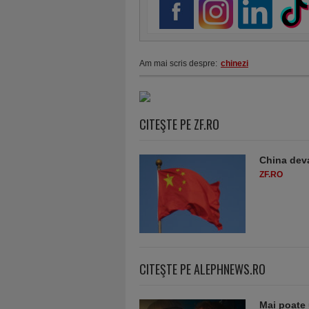
Am mai scris despre:
chinezi
CITEŞTE PE ZF.RO
China deva
ZF.RO
CITEŞTE PE ALEPHNEWS.RO
Mai poate 