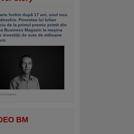
ariu închis după 17 ani, unul nou
 deschis. Povestea lui Iulian
ciu de la primul premiu primit din
ea Business Magazin la maşina
e investiţii de sute de milioane
uro
ontinuarea
DEO BM