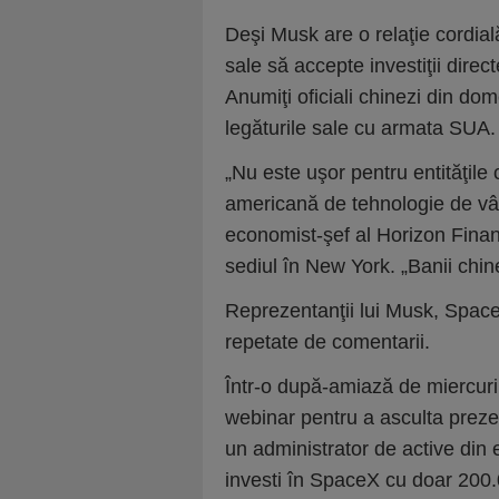
Deşi Musk are o relaţie cordială
sale să accepte investiţii direct
Anumiţi oficiali chinezi din dom
legăturile sale cu armata SUA.
„Nu este uşor pentru entităţil
americană de tehnologie de vâ
economist-şef al Horizon Finan
sediul în New York. „Banii chin
Reprezentanţii lui Musk, SpaceX
repetate de comentarii.
Într-o după-amiază de miercuri,
webinar pentru a asculta preze
un administrator de active din e
investi în SpaceX cu doar 200.