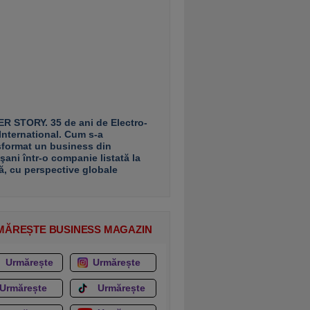
R STORY. 35 de ani de Electro-
 International. Cum s-a
sformat un business din
şani într-o companie listată la
ă, cu perspective globale
MĂREȘTE BUSINESS MAGAZIN
Urmărește
Urmărește
Urmărește
Urmărește