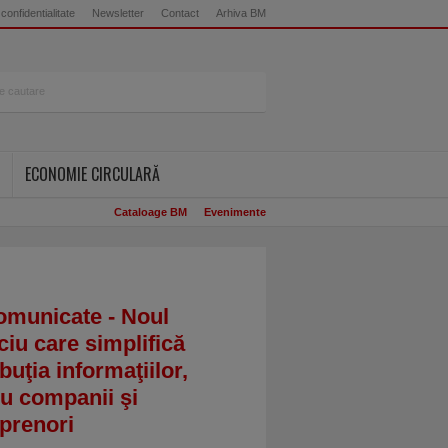
 confidentialitate
Newsletter
Contact
Arhiva BM
ECONOMIE CIRCULARĂ
Cataloage BM
Evenimente
omunicate - Noul
ciu care simplifică
ibuţia informaţiilor,
u companii şi
prenori