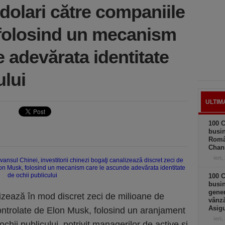
dolari către companiile
 folosind un mecanism
 adevărata identitate
ului
ULTIM
100 C
busin
Româ
Chan
ieri,
100 C
busin
gener
alizează în mod discret zeci de milioane de
vânză
Asigu
controlate de Elon Musk, folosind un aranjament
ieri,
chii publicului, potrivit managerilor de active şi