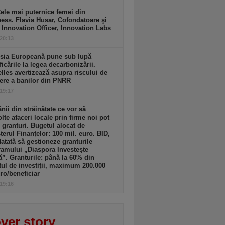
ele mai puternice femei din
ess. Flavia Husar, Cofondatoare şi
 Innovation Officer, Innovation Labs
 20:13
sia Europeană pune sub lupă
icările la legea decarbonizării.
lles avertizează asupra riscului de
ere a banilor din PNRR
 19:17
ii din străinătate ce vor să
lte afaceri locale prin firme noi pot
 granturi. Bugetul alocat de
terul Finanţelor: 100 mil. euro. BID,
tată să gestioneze granturile
amului „Diaspora Investeşte
”. Granturile: până la 60% din
tul de investiţii, maximum 200.000
ro/beneficiar
 19:16
ver story