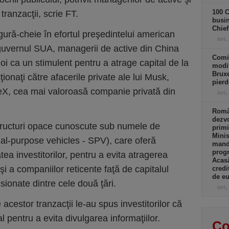
100 C
 tranzacţii, scrie FT.
busin
Chief
gură-cheie în efortul preşedintelui american
ieri,
uvernul SUA, managerii de active din China
Comi
oi ca un stimulent pentru a atrage capital de la
modif
Bruxe
ţionaţi către afacerile private ale lui Musk,
pierd
ceX, cea mai valoroasă companie privată din
ieri,
Român
dezvo
n structuri opace cunoscute sub numele de
primi
Minis
ial-purpose vehicles - SPV), care oferă
manda
progr
ea investitorilor, pentru a evita atragerea
Acasă
 şi a companiilor reticente faţă de capitalul
credi
de eu
nsionate dintre cele două ţări.
ieri,
acestor tranzacţii le-au spus investitorilor că
l pentru a evita divulgarea informaţiilor.
Co