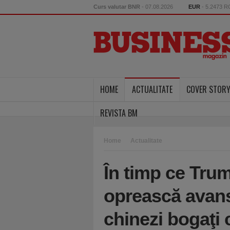
Curs valutar BNR
- 07.08.2026
EUR
- 5.2473 
HOME
ACTUALITATE
COVER STOR
REVISTA BM
Home
Actualitate
În timp ce Tru
oprească avansu
chinezi bogaţi 