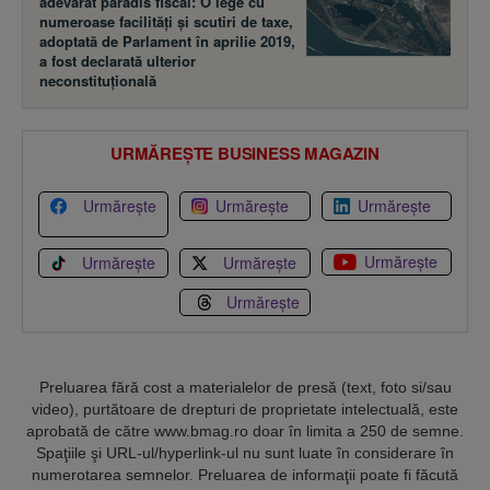
adevărat paradis fiscal: O lege cu
numeroase facilităţi şi scutiri de taxe,
adoptată de Parlament în aprilie 2019,
a fost declarată ulterior
neconstituţională
URMĂREȘTE BUSINESS MAGAZIN
Urmărește
Urmărește
Urmărește
Urmărește
Urmărește
Urmărește
Urmărește
Preluarea fără cost a materialelor de presă (text, foto si/sau
video), purtătoare de drepturi de proprietate intelectuală, este
aprobată de către www.bmag.ro doar în limita a 250 de semne.
Spaţiile şi URL-ul/hyperlink-ul nu sunt luate în considerare în
numerotarea semnelor. Preluarea de informaţii poate fi făcută