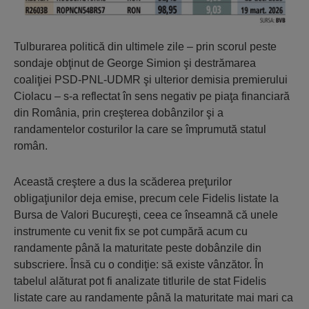
Tulburarea politică din ultimele zile – prin scorul peste
sondaje obţinut de George Simion şi destrămarea
coaliţiei PSD-PNL-UDMR şi ulterior demisia premierului
Ciolacu – s-a reflectat în sens negativ pe piaţa financiară
din România, prin creşterea dobânzilor şi a
randamentelor costurilor la care se împrumută statul
român.
Această creştere a dus la scăderea preţurilor
obligaţiunilor deja emise, precum cele Fidelis listate la
Bursa de Valori Bucureşti, ceea ce înseamnă că unele
instrumente cu venit fix se pot cumpără acum cu
randamente până la maturitate peste dobânzile din
subscriere. Însă cu o condiţie: să existe vânzător. În
tabelul alăturat pot fi analizate titlurile de stat Fidelis
listate care au randamente până la maturitate mai mari ca