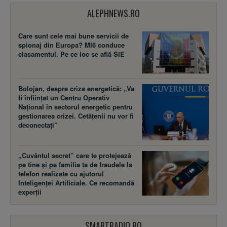
ALEPHNEWS.RO
Care sunt cele mai bune servicii de
spionaj din Europa? MI6 conduce
clasamentul. Pe ce loc se află SIE
Bolojan, despre criza energetică: „Va
fi înființat un Centru Operativ
Național în sectorul energetic pentru
gestionarea crizei. Cetățenii nu vor fi
deconectați”
„Cuvântul secret” care te protejează
pe tine și pe familia ta de fraudele la
telefon realizate cu ajutorul
Inteligenței Artificiale. Ce recomandă
experții
SMARTRADIO.RO