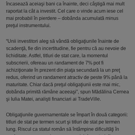
încasează aceiaşi bani ca înainte, deci câştigă mai mult
raportat la cât a investit. Cel care o vinde acum iese cel
mai probabil în pierdere – dobânda acumulată minus
preţul instrumentului.
“Unii investitori aleg să vândă obligaţiunile înainte de
scadenţă, fie din incertitudine, fie pentru că au nevoie de
lichiditate. Astfel, titluri de stat care, la momentul
subscrierii, ofereau un randament de 7% pot fi
achiziţionate în prezent din piaţa secundară la un preţ
redus, oferind un randament atractiv de peste 9% până la
maturitate. Chiar dacă preţul obligaţiunii este mai mic,
dobânda primită rămâne aceeaşi”, spun Mădălina Cernea
şi Iulia Matei, analişti financiari ai TradeVille.
Obligaţiunile guvernamentale se împart în două categorii:
titluri de stat pe termen scurt şi titluri de stat pe termen
lung. Riscul ca statul român să întâmpine dificultăţi în