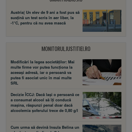
Austria| Un elev de 9 ani a fost pus să
susţină un test scris în aer liber, la
-1°C, pentru că nu avea mască
MONITORULJUSTITIEI.RO
Modificări la legea societăţilor: Mai
multe firme vor putea funcţiona la
aceeaşi adresă, iar o persoană va
putea fi asociat unic în mai multe
SRL
Decizie ÎCCJ: Dacă laşi o persoană ce
a consumat alcool să îţi conducă
maşina, răspunzi penal doar dacă
alcoolemia şoferului trece de 0,80 g/l
Cum urma să devină Insula Belina un