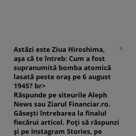
Astăzi este Ziua Hiroshima,
X
așa că te întreb: Cum a fost
supranumită bomba atomică
lasată peste oraș pe 6 august
1945? br>
Răspunde pe siteurile Aleph
News sau Ziarul Financiar.ro.
Găsești întrebarea la finalul
fiecărui articol. Poți să răspunzi
și pe Instagram Stories, pe