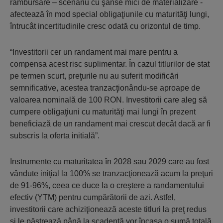
rambursare – scenariu cu şanse mici de materializare -
afectează în mod special obligaţiunile cu maturităţi lungi,
întrucât incertitudinile cresc odată cu orizontul de timp.
“Investitorii cer un randament mai mare pentru a
compensa acest risc suplimentar. În cazul titlurilor de stat
pe termen scurt, preţurile nu au suferit modificări
semnificative, acestea tranzacţionându-se aproape de
valoarea nominală de 100 RON. Investitorii care aleg să
cumpere obligaţiuni cu maturităţi mai lungi în prezent
beneficiază de un randament mai crescut decât dacă ar fi
subscris la oferta initială”.
Instrumente cu maturitatea în 2028 sau 2029 care au fost
vândute iniţial la 100% se tranzacţionează acum la preţuri
de 91-96%, ceea ce duce la o creştere a randamentului
efectiv (YTM) pentru cumpărătorii de azi. Astfel,
investitorii care achiziţionează aceste titluri la preţ redus
şi le păstrează până la scadenţă vor încasa o sumă totală