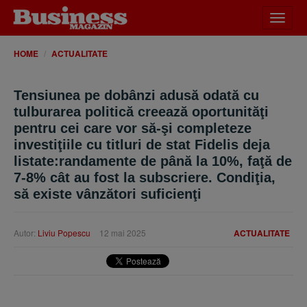
Desch
meniu
HOME
ACTUALITATE
Tensiunea pe dobânzi adusă odată cu
tulburarea politică creează oportunităţi
pentru cei care vor să-şi completeze
investiţiile cu titluri de stat Fidelis deja
listate:randamente de până la 10%, faţă de
7-8% cât au fost la subscriere. Condiţia,
să existe vânzători suficienţi
Autor:
Liviu Popescu
12 mai 2025
ACTUALITATE