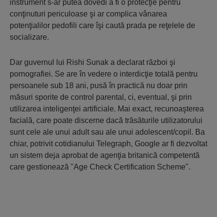
instrument s-ar putea dovedi a fi o protecţie pentru
conţinuturi periculoase şi ar complica vânarea
potenţialilor pedofili care îşi caută prada pe reţelele de
socializare.
Dar guvernul lui Rishi Sunak a declarat război şi
pornografiei. Se are în vedere o interdicţie totală pentru
persoanele sub 18 ani, pusă în practică nu doar prin
măsuri sporite de control parental, ci, eventual, şi prin
utilizarea inteligenţei artificiale. Mai exact, recunoaşterea
facială, care poate discerne dacă trăsăturile utilizatorului
sunt cele ale unui adult sau ale unui adolescent/copil. Ba
chiar, potrivit cotidianului Telegraph, Google ar fi dezvoltat
un sistem deja aprobat de agenţia britanică competentă
care gestionează "Age Check Certification Scheme".