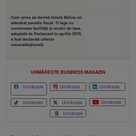
Cum urma să devină Insula Belina un
adevărat paradis fiscal: O lege cu
numeroase facilităţi şi scutiri de taxe,
adoptată de Parlament în aprilie 2019,
a fost declarată ulterior
neconstituţională
URMĂREȘTE BUSINESS MAGAZIN
Urmărește
Urmărește
Urmărește
Urmărește
Urmărește
Urmărește
Urmărește