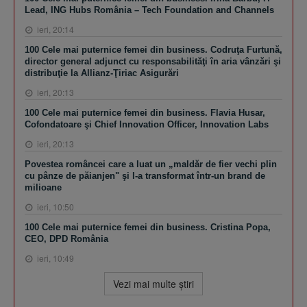
Lead, ING Hubs România – Tech Foundation and Channels
ieri, 20:14
100 Cele mai puternice femei din business. Codruţa Furtună,
director general adjunct cu responsabilităţi în aria vânzări şi
distribuţie la Allianz-Ţiriac Asigurări
ieri, 20:13
100 Cele mai puternice femei din business. Flavia Husar,
Cofondatoare şi Chief Innovation Officer, Innovation Labs
ieri, 20:13
Povestea româncei care a luat un „maldăr de fier vechi plin
cu pânze de păianjen" şi l-a transformat într-un brand de
milioane
ieri, 10:50
100 Cele mai puternice femei din business. Cristina Popa,
CEO, DPD România
ieri, 10:49
Vezi mai multe ştiri