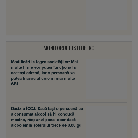
MONITORULJUSTITIEI.RO
Modificări la legea societăţilor: Mai
multe firme vor putea funcţiona la
aceeaşi adresă, iar o persoană va
putea fi asociat unic în mai multe
SRL
Decizie ÎCCJ: Dacă laşi o persoană ce
a consumat alcool să îţi conducă
maşina, răspunzi penal doar dacă
alcoolemia şoferului trece de 0,80 g/l