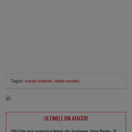
Taguri:
marea britanie
,
reţele sociale
,
ULTIMELE DIN AFACERI
100 Cele mai puternice femei din business. Irina Barbu, IT