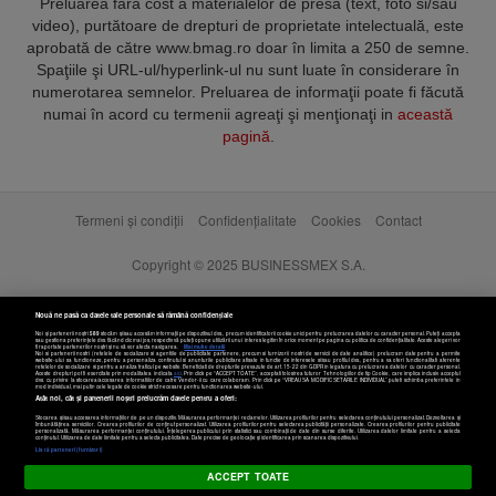
Preluarea fără cost a materialelor de presă (text, foto si/sau
video), purtătoare de drepturi de proprietate intelectuală, este
aprobată de către www.bmag.ro doar în limita a 250 de semne.
Spaţiile şi URL-ul/hyperlink-ul nu sunt luate în considerare în
numerotarea semnelor. Preluarea de informaţii poate fi făcută
numai în acord cu termenii agreaţi şi menţionaţi in
această
pagină
.
Termeni și condiții
Confidențialitate
Cookies
Contact
Copyright © 2025 BUSINESSMEX S.A.
Nouă ne pasă ca datele tale personale să rămână confidențiale
Noi și partenerii noștri
589
stocăm și/sau accesăm informații pe dispozitivul dvs., precum identificatorii cookie unici pentru prelucrarea datelor cu caracter personal. Puteți accepta
sau gestiona preferințele dvs. făcând clic mai jos, respectiv vă puteți opune utilizării unui interes legitim în orice moment pe pagina cu politica de confidențialitate. Aceste alegeri vor
fi raportate partenerilor noștri și nu vă vor afecta navigarea.
Mai multe detalii
Noi si partenerii nostri (retelele de socializare si agentiile de publicitate partenere, precum si furnizorii nostri de servicii de date analitice) prelucram date pentru a permite
website-ului sa functioneze, pentru a personaliza continutul si anunturile publicitare afisate in functie de interesele si/sau profilul dvs., pentru a va oferi functionalitati aferente
retelelor de socializare si pentru a analiza traficul pe website. Beneficiati de drepturile prevazute de art. 15-22 din GDPR in legatura cu prelucrarea datelor cu caracter personal.
Aceste drepturi pot fi exercitate prin modalitatea indicata
aici
. Prin click pe “ACCEPT TOATE”, acceptati folosirea tuturor Tehnologiilor de tip Cookie, care implica inclusiv acceptul
dvs. cu privire la stocarea/accesarea informatiilor de catre Vendor-ii cu care colaboram. Prin click pe “VREAU SA MODIFIC SETARILE INDIVIDUAL” puteti schimba preferintele in
mod individual, mai putin cele legate de cookie strict necesare pentru functionarea website-ului.
Atât noi, cât și partenerii noștri prelucrăm datele pentru a oferi:
Stocarea și/sau accesarea informațiilor de pe un dispozitiv. Măsurarea performanței reclamelor. Utilizarea profilurilor pentru selectarea conținutului personalizat. Dezvoltarea și
îmbunătățirea serviciilor. Crearea profilurilor de conținut personalizat. Utilizarea profilurilor pentru selectarea publicității personalizate. Crearea profilurilor pentru publicitate
personalizată. Măsurarea performanței conținutului. Înțelegerea publicului prin statistici sau combinații de date din surse diferite. Utilizarea datelor limitate pentru a selecta
Setări cookies
conținutul. Utilizarea de date limitate pentru a selecta publicitatea. Date precise de geolocație și identificarea prin scanarea dispozitivului.
Listă parteneri (furnizori)
ACCEPT TOATE