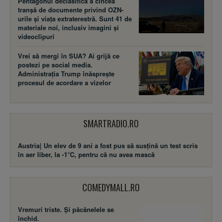
Pentagonul declasifică a cincea
tranșă de documente privind OZN-
urile și viața extraterestră. Sunt 41 de
materiale noi, inclusiv imagini și
videoclipuri
Vrei să mergi în SUA? Ai grijă ce
postezi pe social media.
Administrația Trump înăsprește
procesul de acordare a vizelor
SMARTRADIO.RO
Austria| Un elev de 9 ani a fost pus să susţină un test scris
în aer liber, la -1°C, pentru că nu avea mască
COMEDYMALL.RO
Vremuri triste. Şi păcănelele se
închid.