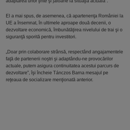
adaptarea unor ţinte şi jaloane la situaţia actuală”.
El a mai spus, de asemenea, că apartenenţa României la
UE a însemnat, în ultimele aproape două decenii, o
dezvoltare economică, îmbunătăţirea nivelului de trai şi o
siguranţă sporită pentru investitori.
„Doar prin colaborare strânsă, respectând angajamentele
faţă de partenerii noştri şi adaptându-ne provocărilor
actuale, putem asigura continuitatea acestui parcurs de
dezvoltare”, îşi încheie Tánczos Barna mesajul pe
reţeaua de socializare menţionată anterior.