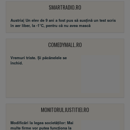
SMARTRADIO.RO
Austria| Un elev de 9 ani a fost pus să susţină un test scris
în aer liber, la -1°C, pentru că nu avea mască
COMEDYMALL.RO
Vremuri triste. Şi păcănelele se
închid.
MONITORULJUSTITIEI.RO
Modificări la legea societăţilor: Mai
multe firme vor putea funcţiona la