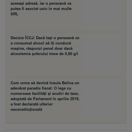
aceeaşi adresă, iar o persoană va
putea fi asociat unic în mai multe
SRL
Decizie ÎCCJ: Dacă laşi o persoană ce
a consumat alcool să îţi conducă
maşina, răspunzi penal doar dacă
alcoolemia şoferului trece de 0,80 g/l
Cum urma să devină Insula Belina un
adevărat paradis fiscal: O lege cu
numeroase facilităţi şi scutiri de taxe,
adoptată de Parlament în aprilie 2019,
a fost declarată ulterior
neconstituţională