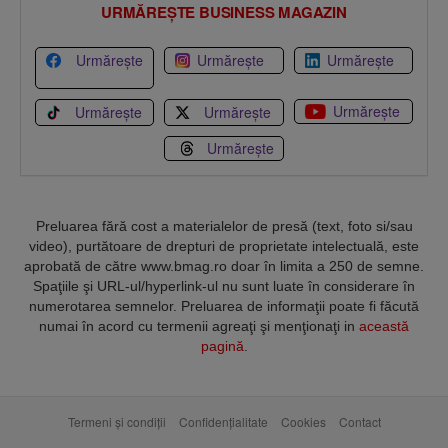
URMĂREȘTE BUSINESS MAGAZIN
Urmărește
Urmărește
Urmărește
Urmărește
Urmărește
Urmărește
Urmărește
Preluarea fără cost a materialelor de presă (text, foto si/sau
video), purtătoare de drepturi de proprietate intelectuală, este
aprobată de către www.bmag.ro doar în limita a 250 de semne.
Spaţiile şi URL-ul/hyperlink-ul nu sunt luate în considerare în
numerotarea semnelor. Preluarea de informaţii poate fi făcută
numai în acord cu termenii agreaţi şi menţionaţi in
această
pagină
.
Termeni și condiții
Confidențialitate
Cookies
Contact