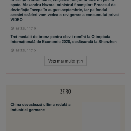
spate. Alexandru Nazare, ministrul finanţelor: Procesul de
dezinflaţie începe în august-septembrie, iar pe fondul
acestei scăderi vom vedea o revigorare a consumului privat
VIDEO
astăzi, 11:16
Trei medalii de bronz pentru elevii romîni la Olimpiada
Internaţională de Economie 2026, desfăşurată la Shenzhen
astăzi, 11:15
Vezi mai multe ştiri
ZF.RO
China devastează ultima redută a
industriei germane