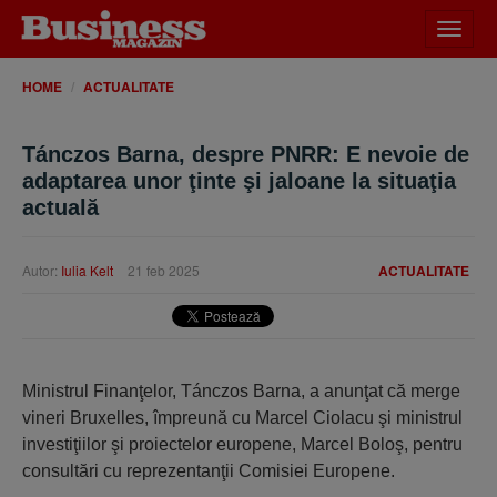
Desch
meniu
HOME
ACTUALITATE
Tánczos Barna, despre PNRR: E nevoie de
adaptarea unor ţinte şi jaloane la situaţia
actuală
Autor:
Iulia Kelt
21 feb 2025
ACTUALITATE
Ministrul Finanţelor, Tánczos Barna, a anunţat că merge
vineri Bruxelles, împreună cu Marcel Ciolacu şi ministrul
investiţiilor şi proiectelor europene, Marcel Boloş, pentru
consultări cu reprezentanţii Comisiei Europene.