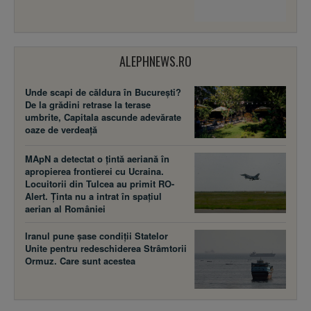
ALEPHNEWS.RO
Unde scapi de căldura în București?
De la grădini retrase la terase
umbrite, Capitala ascunde adevărate
oaze de verdeață
MApN a detectat o țintă aeriană în
apropierea frontierei cu Ucraina.
Locuitorii din Tulcea au primit RO-
Alert. Ținta nu a intrat în spațiul
aerian al României
Iranul pune șase condiții Statelor
Unite pentru redeschiderea Strâmtorii
Ormuz. Care sunt acestea