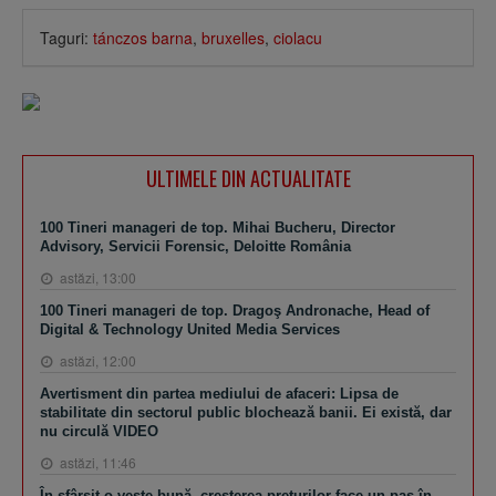
Taguri:
tánczos barna
,
bruxelles
,
ciolacu
ULTIMELE DIN ACTUALITATE
100 Tineri manageri de top. Mihai Bucheru, Director
Advisory, Servicii Forensic, Deloitte România
astăzi, 13:00
100 Tineri manageri de top. Dragoş Andronache, Head of
Digital & Technology United Media Services
astăzi, 12:00
Avertisment din partea mediului de afaceri: Lipsa de
stabilitate din sectorul public blochează banii. Ei există, dar
nu circulă VIDEO
astăzi, 11:46
În sfârşit o veste bună, creşterea preţurilor face un pas în