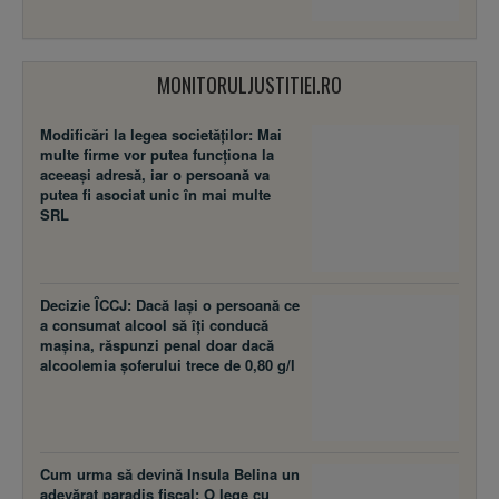
MONITORULJUSTITIEI.RO
Modificări la legea societăţilor: Mai
multe firme vor putea funcţiona la
aceeaşi adresă, iar o persoană va
putea fi asociat unic în mai multe
SRL
Decizie ÎCCJ: Dacă laşi o persoană ce
a consumat alcool să îţi conducă
maşina, răspunzi penal doar dacă
alcoolemia şoferului trece de 0,80 g/l
Cum urma să devină Insula Belina un
adevărat paradis fiscal: O lege cu