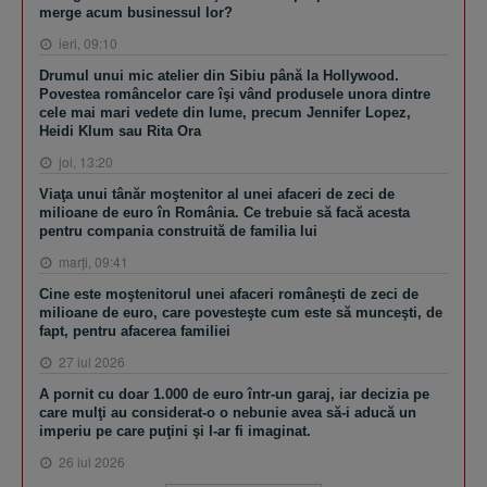
merge acum businessul lor?
ieri, 09:10
Drumul unui mic atelier din Sibiu până la Hollywood.
Povestea româncelor care îşi vând produsele unora dintre
cele mai mari vedete din lume, precum Jennifer Lopez,
Heidi Klum sau Rita Ora
joi, 13:20
Viaţa unui tânăr moştenitor al unei afaceri de zeci de
milioane de euro în România. Ce trebuie să facă acesta
pentru compania construită de familia lui
marţi, 09:41
Cine este moştenitorul unei afaceri româneşti de zeci de
milioane de euro, care povesteşte cum este să munceşti, de
fapt, pentru afacerea familiei
27 iul 2026
A pornit cu doar 1.000 de euro într-un garaj, iar decizia pe
care mulţi au considerat-o o nebunie avea să-i aducă un
imperiu pe care puţini şi l-ar fi imaginat.
26 iul 2026