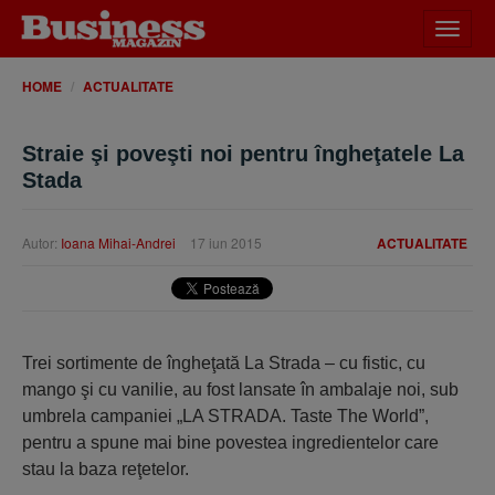
Desch
meniu
HOME
ACTUALITATE
Straie şi poveşti noi pentru îngheţatele La
Stada
Autor:
Ioana Mihai-Andrei
17 iun 2015
ACTUALITATE
Trei sortimente de îngheţată La Strada – cu fistic, cu
mango şi cu vanilie, au fost lansate în ambalaje noi, sub
umbrela campaniei „LA STRADA. Taste The World”,
pentru a spune mai bine povestea ingredientelor care
stau la baza reţetelor.