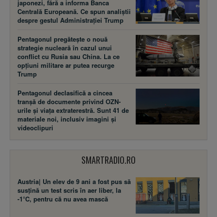
japonezi, fără a informa Banca
Centrală Europeană. Ce spun analiștii
despre gestul Administrației Trump
Pentagonul pregătește o nouă
strategie nucleară în cazul unui
conflict cu Rusia sau China. La ce
opțiuni militare ar putea recurge
Trump
Pentagonul declasifică a cincea
tranșă de documente privind OZN-
urile și viața extraterestră. Sunt 41 de
materiale noi, inclusiv imagini și
videoclipuri
SMARTRADIO.RO
Austria| Un elev de 9 ani a fost pus să
susţină un test scris în aer liber, la
-1°C, pentru că nu avea mască