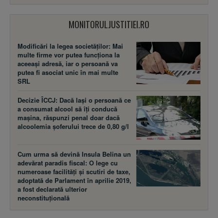
MONITORULJUSTITIEI.RO
Modificări la legea societăţilor: Mai
multe firme vor putea funcţiona la
aceeaşi adresă, iar o persoană va
putea fi asociat unic în mai multe
SRL
Decizie ÎCCJ: Dacă laşi o persoană ce
a consumat alcool să îţi conducă
maşina, răspunzi penal doar dacă
alcoolemia şoferului trece de 0,80 g/l
Cum urma să devină Insula Belina un
adevărat paradis fiscal: O lege cu
numeroase facilităţi şi scutiri de taxe,
adoptată de Parlament în aprilie 2019,
a fost declarată ulterior
neconstituţională