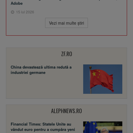
Adobe
15 iul 2026
Vezi mai multe ştiri
ZF.RO
China devastează ultima redută a
industriei germane
ALEPHNEWS.RO
Financial Times: Statele Unite au
vândut euro pentru a cumpăra yeni