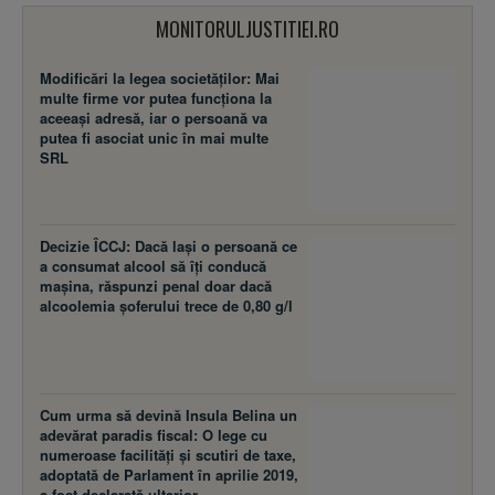
MONITORULJUSTITIEI.RO
Modificări la legea societăţilor: Mai
multe firme vor putea funcţiona la
aceeaşi adresă, iar o persoană va
putea fi asociat unic în mai multe
SRL
Decizie ÎCCJ: Dacă laşi o persoană ce
a consumat alcool să îţi conducă
maşina, răspunzi penal doar dacă
alcoolemia şoferului trece de 0,80 g/l
Cum urma să devină Insula Belina un
adevărat paradis fiscal: O lege cu
numeroase facilităţi şi scutiri de taxe,
adoptată de Parlament în aprilie 2019,
a fost declarată ulterior