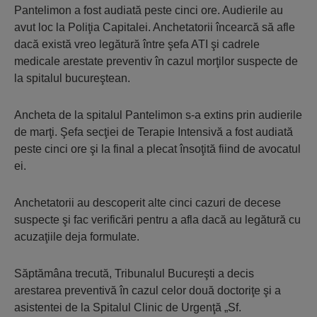
Pantelimon a fost audiată peste cinci ore. Audierile au
avut loc la Poliţia Capitalei. Anchetatorii încearcă să afle
dacă există vreo legătură între şefa ATI şi cadrele
medicale arestate preventiv în cazul morţilor suspecte de
la spitalul bucureştean.
Ancheta de la spitalul Pantelimon s-a extins prin audierile
de marţi. Şefa secţiei de Terapie Intensivă a fost audiată
peste cinci ore şi la final a plecat însoţită fiind de avocatul
ei.
Anchetatorii au descoperit alte cinci cazuri de decese
suspecte şi fac verificări pentru a afla dacă au legătură cu
acuzaţiile deja formulate.
Săptămâna trecută, Tribunalul Bucureşti a decis
arestarea preventivă în cazul celor două doctoriţe şi a
asistentei de la Spitalul Clinic de Urgenţă „Sf.