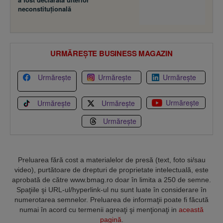
neconstituţională
URMĂREȘTE BUSINESS MAGAZIN
Urmărește
Urmărește
Urmărește
Urmărește
Urmărește
Urmărește
Urmărește
Preluarea fără cost a materialelor de presă (text, foto si/sau
video), purtătoare de drepturi de proprietate intelectuală, este
aprobată de către www.bmag.ro doar în limita a 250 de semne.
Spaţiile şi URL-ul/hyperlink-ul nu sunt luate în considerare în
numerotarea semnelor. Preluarea de informaţii poate fi făcută
numai în acord cu termenii agreaţi şi menţionaţi in
această
pagină
.