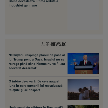
China devastează ultima redută a
industriei germane
ALEPHNEWS.RO
Netanyahu respinge planul de pace al
lui Trump pentru Gaza: Israelul nu se
retrage până când Hamas nu va fi „cu
adevărat dezarmat”
O iubire de-o vară. De ce e august
luna în care oamenii își reevaluează
relațiile și se despart
Unde scapi de căldura în București?