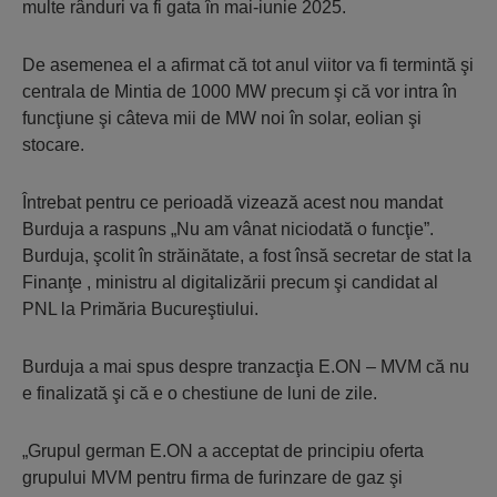
multe rânduri va fi gata în mai-iunie 2025.
De asemenea el a afirmat că tot anul viitor va fi termintă şi
centrala de Mintia de 1000 MW precum şi că vor intra în
funcţiune şi câteva mii de MW noi în solar, eolian şi
stocare.
Întrebat pentru ce perioadă vizează acest nou mandat
Burduja a raspuns „Nu am vânat niciodată o funcţie”.
Burduja, şcolit în străinătate, a fost însă secretar de stat la
Finanţe , ministru al digitalizării precum şi candidat al
PNL la Primăria Bucureştiului.
Burduja a mai spus despre tranzacţia E.ON – MVM că nu
e finalizată şi că e o chestiune de luni de zile.
„Grupul german E.ON a acceptat de principiu oferta
grupului MVM pentru firma de furinzare de gaz şi