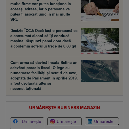
multe firme vor putea funcţiona la
aceeaşi adresă, iar o persoană va
putea fi asociat unic în mai multe
SRL
Decizie ÎCCJ: Dacă laşi o persoană ce
a consumat alcool să îţi conducă
maşina, răspunzi penal doar dacă
alcoolemia şoferului trece de 0,80 g/l
Cum urma să devină Insula Belina un
adevărat paradis fiscal: O lege cu
numeroase facilităţi şi scutiri de taxe,
adoptată de Parlament în aprilie 2019,
a fost declarată ulterior
neconstituţională
URMĂREȘTE BUSINESS MAGAZIN
Urmărește
Urmărește
Urmărește