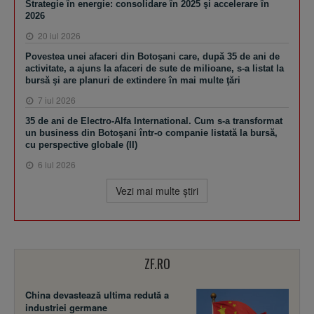
Strategie în energie: consolidare în 2025 şi accelerare în
2026
20 iul 2026
Povestea unei afaceri din Botoşani care, după 35 de ani de
activitate, a ajuns la afaceri de sute de milioane, s-a listat la
bursă şi are planuri de extindere în mai multe ţări
7 iul 2026
35 de ani de Electro-Alfa International. Cum s-a transformat
un business din Botoşani într-o companie listată la bursă,
cu perspective globale (II)
6 iul 2026
Vezi mai multe ştiri
ZF.RO
China devastează ultima redută a
industriei germane