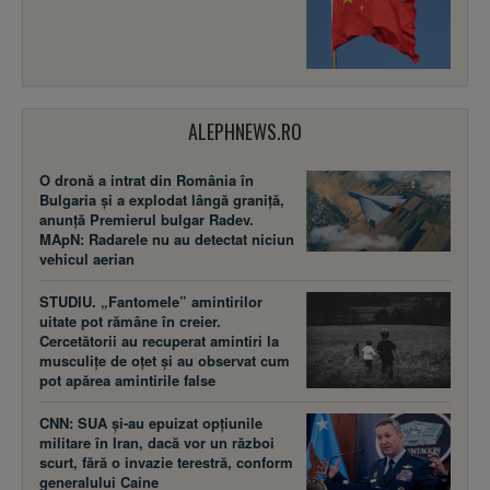
ALEPHNEWS.RO
O dronă a intrat din România în
Bulgaria și a explodat lângă graniță,
anunță Premierul bulgar Radev.
MApN: Radarele nu au detectat niciun
vehicul aerian
STUDIU. „Fantomele” amintirilor
uitate pot rămâne în creier.
Cercetătorii au recuperat amintiri la
musculițe de oțet și au observat cum
pot apărea amintirile false
CNN: SUA şi-au epuizat opțiunile
militare în Iran, dacă vor un război
scurt, fără o invazie terestră, conform
generalului Caine