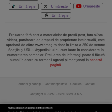
Urmărește
Urmărește
Urmărește
Urmărește
Preluarea fără cost a materialelor de presă (text, foto si/sau
video), purtătoare de drepturi de proprietate intelectuală, este
aprobată de către www.bmag.ro doar în limita a 250 de semne.
Spaţiile şi URL-ul/hyperlink-ul nu sunt luate în considerare în
numerotarea semnelor. Preluarea de informaţii poate fi făcută
numai în acord cu termenii agreaţi şi menţionaţi in
această
pagină
.
Termeni și condiții
Confidențialitate
Cookies
Contact
Copyright © 2025 BUSINESSMEX S.A.
Nouă ne pasă ca datele tale personale să rămână confidențiale
Noi și partenerii noștri
589
stocăm și/sau accesăm informații pe dispozitivul dvs., precum identificatorii cookie unici pentru prelucrarea datelor cu caracter personal. Puteți accepta