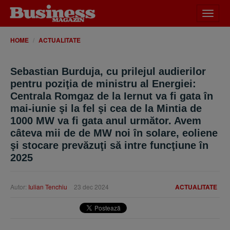
Desch
meniu
HOME
ACTUALITATE
Sebastian Burduja, cu prilejul audierilor
pentru poziţia de ministru al Energiei:
Centrala Romgaz de la Iernut va fi gata în
mai-iunie şi la fel şi cea de la Mintia de
1000 MW va fi gata anul următor. Avem
câteva mii de de MW noi în solare, eoliene
şi stocare prevăzuţi să intre funcţiune în
2025
Autor:
Iulian Tenchiu
23 dec 2024
ACTUALITATE