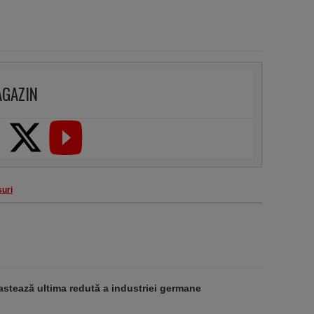
AGAZIN
uri
stează ultima redută a industriei germane