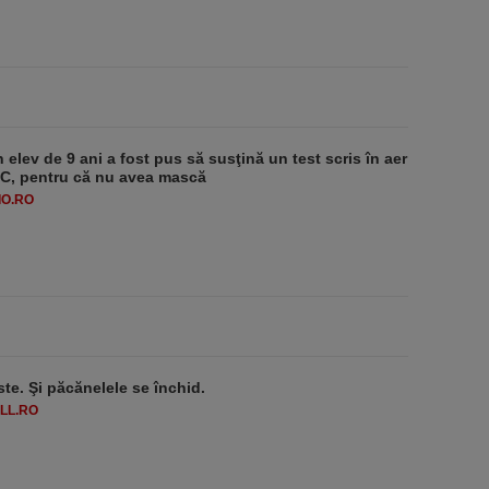
 elev de 9 ani a fost pus să susţină un test scris în aer
-1°C, pentru că nu avea mască
O.RO
ste. Şi păcănelele se închid.
LL.RO