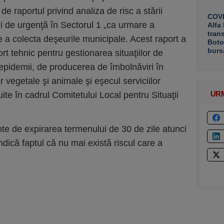
 de raportul privind analiza de risc a stării
COVE
ii de urgenţă în Sectorul 1 „ca urmare a
Alfa
tran
e a colecta deşeurile municipale. Acest raport a
Boto
burs
rt tehnic pentru gestionarea situaţiilor de
 epidemii, de producerea de îmbolnăviri în
vegetale şi animale şi eşecul serviciilor
UR
ituite în cadrul Comitetului Local pentru Situaţii
nte de expirarea termenului de 30 de zile atunci
indică faptul că nu mai există riscul care a