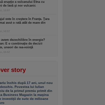
ă erupţie a vulcanului Etna cu
ni de lavă şi nor vulcanic
zi, 10:57
ul este în creştere în Franţa. Ţara
mai avut o rată atât de mare din
zi, 10:57
 avem dezechilibre în energie?
an: E o combinaţie de decizii
te, uneori de rea-voinţă
zi, 10:57
ver story
ariu închis după 17 ani, unul nou
 deschis. Povestea lui Iulian
ciu de la primul premiu primit din
ea Business Magazin la maşina
e investiţii de sute de milioane
uro