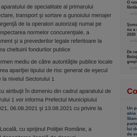
O nou
 aparatului de specialitate al primarului
fântâ
astă
ectare, transport şi sortare a gunoiului menajer
rgenţă de la operatori autorizaţi numai pe
Şomaj
nu a 
 respectarea normelor concurenţiale, a
2020
ament şi a prevederilor legale referitoare la
astă
tea cheltuirii fondurilor publice
De ce
Boloj
ermen mediu de către autorităţile publice locale
greşi
astă
rea apariţiei tipului de risc generat de eşecul
 la nivelul Sectorului 1
Co
u atribuţii în domeniu din cadrul aparatului de
rului 1 vor informa Prefectul Municipiului
21, 06.08.2021 şi 13.08.2021 cu privire la
Un p
abia
Stan
part
a Locală, cu sprijinul Poliţiei Române, a
lui d
de e