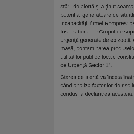
stării de alertă şi a ţinut seama
potenţial generatoare de situaţ
incapacităţii firmei Romprest d
fost elaborat de Grupul de supo
urgenţă generate de epizootii,
masă, contaminarea produselor 
utilităţilor publice locale const
de Urgenţă Sector 1”.
Starea de alertă va înceta înai
când analiza factorilor de risc 
condus la declararea acesteia.