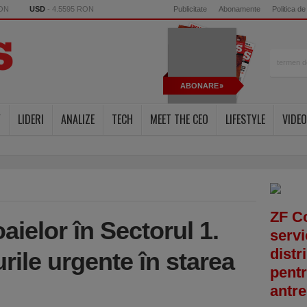
RON
USD
- 4.5595 RON
Publicitate
Abonamente
Politica de
ABONARE
Y
LIDERI
ANALIZE
TECH
MEET THE CEO
LIFESTYLE
VIDEO
ZF C
ielor în Sectorul 1.
servi
distr
ile urgente în starea
pentr
antre