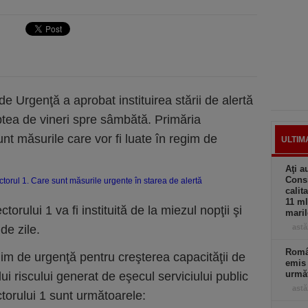
de Urgenţă a aprobat instituirea stării de alertă
tea de vineri spre sâmbătă. Primăria
nt măsurile care vor fi luate în regim de
ULTIM
Aţi a
Consi
calit
11 ml
torului 1 va fi instituită de la miezul nopţii şi
maril
de zile.
astă
Român
egim de urgenţă pentru creşterea capacităţii de
emis 
următ
i riscului generat de eşecul serviciului public
astă
ctorului 1 sunt următoarele: