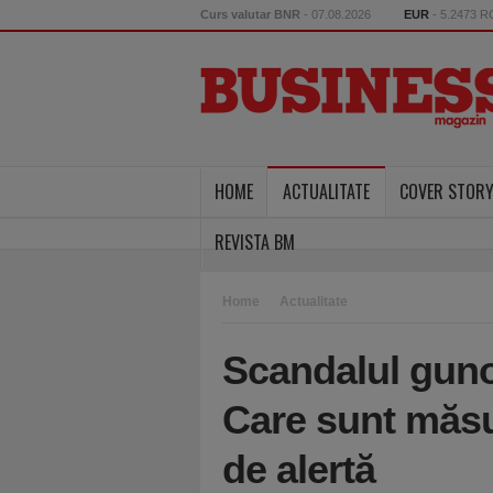
Curs valutar BNR
- 07.08.2026
EUR
- 5.2473 
HOME
ACTUALITATE
COVER STOR
REVISTA BM
Home
Actualitate
Scandalul gunoa
Care sunt măsur
de alertă