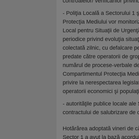
controalelor/ verificărilor priv
- Poliţia Locală a Sectorului 1 ş
Protecţia Mediului vor monitoriz
Local pentru Situaţii de Urgenţă
periodice privind evoluţia situa
colectată zilnic, cu defalcare p
predate către operatorii de grop
numărul de procese-verbale de 
Compartimentul Protecţia Mediul
privire la nerespectarea legisla
operatorii economici şi populaţ
- autorităţile publice locale ale
contractului de salubrizare d
Hotărârea adoptată vineri de că
Sector 1 a avut la bază acordul 