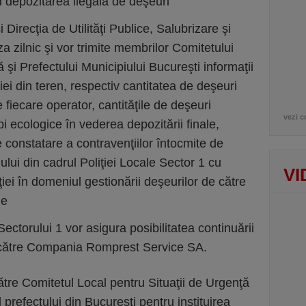
ind depozitarea ilegală de deşeuri
i Direcţia de Utilităţi Publice, Salubrizare şi
a zilnic şi vor trimite membrilor Comitetului
 şi Prefectului Municipiului Bucureşti informaţii
ţiei din teren, respectiv cantitatea de deşeuri
e fiecare operator, cantităţile de deşeuri
vezi c
i ecologice în vederea depozitării finale,
constatare a contravenţiilor întocmite de
ui din cadrul Poliţiei Locale Sector 1 cu
VI
ţiei în domeniul gestionării deşeurilor de către
ie
 Sectorului 1 vor asigura posibilitatea continuării
e către Compania Romprest Service SA.
tre Comitetul Local pentru Situaţii de Urgenţă
prefectului din Bucureşti pentru instituirea