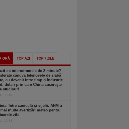
A ORĂ
TOP AZI
TOP 7 ZILE
uzit de microdramele de 2 minute?
derate cândva telenovele de slabă
ate, au devenit între timp o industrie
d. dolari prin care China cucereşte
e studiouri
zi, 15:43
ia, între caniculă şi vijelii. ANM a
mai multe avertizări meteo pentru
oarele zile
zi, 10:58