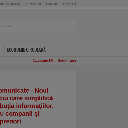
 confidentialitate
Newsletter
Contact
Arhiva BM
ECONOMIE CIRCULARĂ
Cataloage BM
Evenimente
omunicate - Noul
ciu care simplifică
ibuţia informaţiilor,
u companii şi
prenori