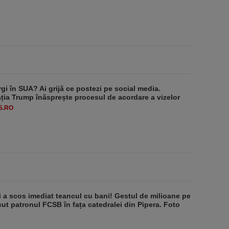
rgi în SUA? Ai grijă ce postezi pe social media.
ția Trump înăsprește procesul de acordare a vizelor
S.RO
i a scos imediat teancul cu bani! Gestul de milioane pe
ăcut patronul FCSB în fața catedralei din Pipera. Foto