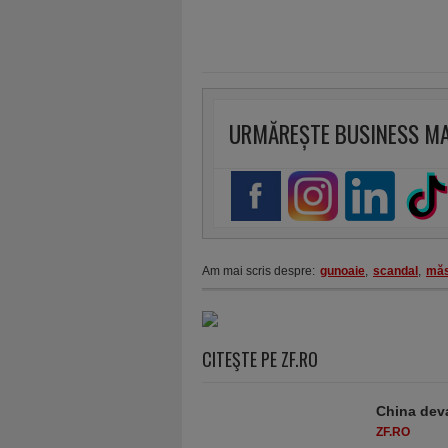
URMĂREȘTE BUSINESS M
Am mai scris despre:
gunoaie
,
scandal
,
măs
CITEŞTE PE ZF.RO
China deva
ZF.RO