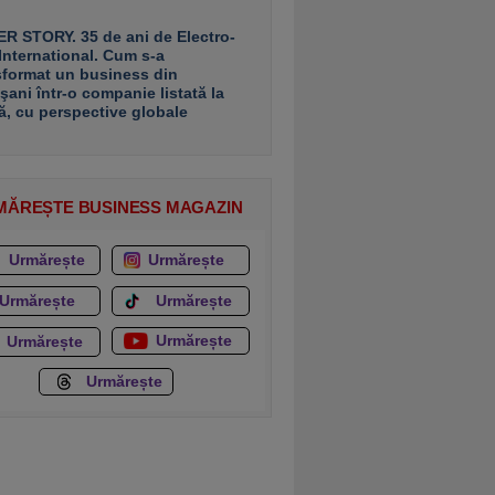
R STORY. 35 de ani de Electro-
 International. Cum s-a
sformat un business din
şani într-o companie listată la
ă, cu perspective globale
MĂREȘTE BUSINESS MAGAZIN
Urmărește
Urmărește
Urmărește
Urmărește
Urmărește
Urmărește
Urmărește