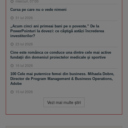
miercuri, 07:00
Cursa pe care nu o vede nimeni
31 iul 2026
„Acum cinci ani primeai bani pe o poveste.” De la
PowerPointuri la dovezi: ce câştigă astăzi încrederea
investitorilor?
23 iul 2026
Cine este românca ce conduce una dintre cele mai active
fundaţii din domeniul proiectelor medicale şi sportive
16 iul 2026
100 Cele mai puternice femei din business. Mihaela Dobre,
Director de Program Management & Business Operations,
Adobe
15 iul 2026
Vezi mai multe ştiri