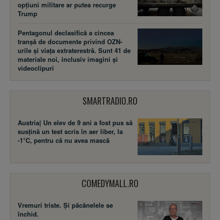
Pentagonul declasifică a cincea
tranșă de documente privind OZN-
urile și viața extraterestră. Sunt 41 de
materiale noi, inclusiv imagini și
videoclipuri
SMARTRADIO.RO
Austria| Un elev de 9 ani a fost pus să
susţină un test scris în aer liber, la
-1°C, pentru că nu avea mască
COMEDYMALL.RO
Vremuri triste. Şi păcănelele se
închid.