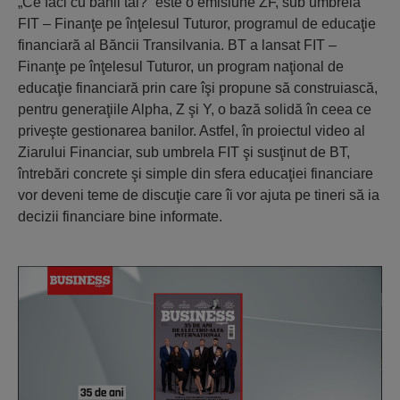
„Ce faci cu banii tăi?” este o emisiune ZF, sub umbrela
FIT – Finanţe pe înţelesul Tuturor, programul de educaţie
financiară al Băncii Transilvania. BT a lansat FIT –
Finanţe pe înţelesul Tuturor, un program naţional de
educaţie financiară prin care îşi propune să construiască,
pentru generaţiile Alpha, Z şi Y, o bază solidă în ceea ce
priveşte gestionarea banilor. Astfel, în proiectul video al
Ziarului Financiar, sub umbrela FIT şi susţinut de BT,
întrebări concrete şi simple din sfera educaţiei financiare
vor deveni teme de discuţie care îi vor ajuta pe tineri să ia
decizii financiare bine informate.