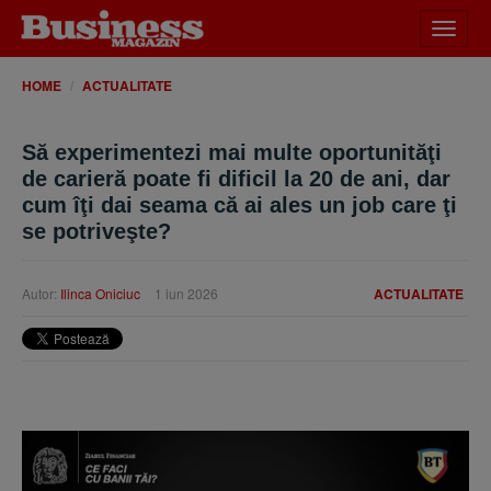
Desch
meniu
HOME
ACTUALITATE
Să experimentezi mai multe oportunităţi
de carieră poate fi dificil la 20 de ani, dar
cum îţi dai seama că ai ales un job care ţi
se potriveşte?
Autor:
Ilinca Oniciuc
1 iun 2026
ACTUALITATE