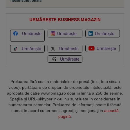
URMĂREȘTE BUSINESS MAGAZIN
Urmărește
Urmărește
Urmărește
Urmărește
Urmărește
Urmărește
Urmărește
Preluarea fără cost a materialelor de presă (text, foto si/sau
video), purtătoare de drepturi de proprietate intelectuală, este
aprobată de către www.bmag.ro doar în limita a 250 de semne.
Spaţiile şi URL-ul/hyperlink-ul nu sunt luate în considerare în
numerotarea semnelor. Preluarea de informaţii poate fi făcută
numai în acord cu termenii agreaţi şi menţionaţi in
această
pagină
.
Termeni și condiții
Confidențialitate
Cookies
Contact