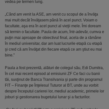
vedea pe termen lung.
„Când am venit la ASE, am venit cu scopul de a învăţa
mai mult decât învăţasem până în acel punct. Voiam o
facultate, aşa era în acel punct al vieţii mele. Îmi doream
să termin o facultate. Paula de acum, într-adevăr, cumva e
puţin mai aproape de obiectivul final, acela de a rămâne
în mediul universitar, dar am luat lucrurile etapă cu etapă
şi cred că am învăţat din fiecare etapă ce am ştiut eu mai
bine.”
Paula a fost prezentă, alături de colegul său, Edi Dumitra,
în cel mai recent episod al emisiunii ZF Ce faci cu banii
tăi, susţinut de Banca Transilvania şi parte din programul
FIT – Finanţe pe Înţelesul Tuturor al BT, unde au vorbit
despre începutul carierei lor, mediul academic, primele lor
joburi şi gestionarea bugetului lunar şi a facturilor.