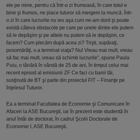
ele pe mine, pentru că într-o zi frumoasă, în care totul e
bine şi frumos, ne place tuturor să mergem la muncă. Într-
o zi în care lucrurile nu ies aşa cum ne-am dorit şi poate
există câteva obstacole pe care pe unele dintre ele putem
să le depăşim şi pe altele nu putem să le depăşim, ce
facem? Cum plecăm după acea zi? Trişti, supăraţi,
posomărâţi, s-a terminat viaţa? Nu! Vreau mai mult, vreau
să fac mai mult, vreau să schimb lucrurile”, spune Paula
Puiu, o tânără în vârstă de 25 de ani, în timpul celui mai
recent episod al emisiunii ZF Ce faci cu banii tăi,
susţinută de BT şi parte din proiectul FIT – Finanţe pe
înţelesul Tuturor.
Ea a terminat Facultatea de Economie şi Comunicare în
Afaceri la ASE Bucureşti, iar în prezent este studentă în
anul întâi de doctorat, în cadrul Şcolii Doctorale de
Economie I, ASE Bucureşti.