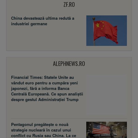
ZF.RO
China devastează ultima redută a
industriei germane
ALEPHNEWS.RO
Financial Times: Statele Unite au
vândut euro pentru a cumpăra yeni
japonezi, fără a informa Banca
Centrală Europeană. Ce spun analiștii
despre gestul Administrației Trump
Pentagonul pregătește o nouă
strategie nucleară în cazul unui
conflict cu Rusia sau China. La ce
opțiuni militare ar putea recurge
Trump