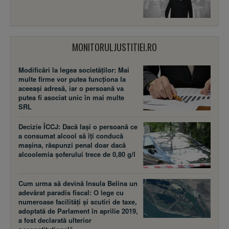
MONITORULJUSTITIEI.RO
Modificări la legea societăţilor: Mai
multe firme vor putea funcţiona la
aceeaşi adresă, iar o persoană va
putea fi asociat unic în mai multe
SRL
Decizie ÎCCJ: Dacă laşi o persoană ce
a consumat alcool să îţi conducă
maşina, răspunzi penal doar dacă
alcoolemia şoferului trece de 0,80 g/l
Cum urma să devină Insula Belina un
adevărat paradis fiscal: O lege cu
numeroase facilităţi şi scutiri de taxe,
adoptată de Parlament în aprilie 2019,
a fost declarată ulterior
neconstituţională