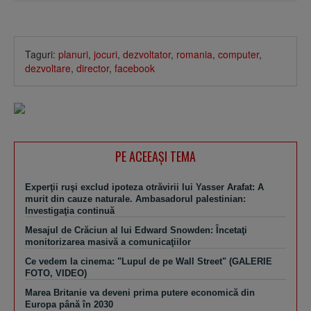
Taguri:
planuri
,
jocuri
,
dezvoltator
,
romania
,
computer
,
dezvoltare
,
director
,
facebook
PE ACEEAŞI TEMA
Experţii ruşi exclud ipoteza otrăvirii lui Yasser Arafat: A
murit din cauze naturale. Ambasadorul palestinian:
Investigaţia continuă
Mesajul de Crăciun al lui Edward Snowden: Încetaţi
monitorizarea masivă a comunicaţiilor
Ce vedem la cinema: "Lupul de pe Wall Street" (GALERIE
FOTO, VIDEO)
Marea Britanie va deveni prima putere economică din
Europa până în 2030