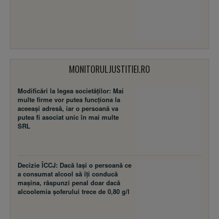
MONITORULJUSTITIEI.RO
Modificări la legea societăţilor: Mai
multe firme vor putea funcţiona la
aceeaşi adresă, iar o persoană va
putea fi asociat unic în mai multe
SRL
Decizie ÎCCJ: Dacă laşi o persoană ce
a consumat alcool să îţi conducă
maşina, răspunzi penal doar dacă
alcoolemia şoferului trece de 0,80 g/l