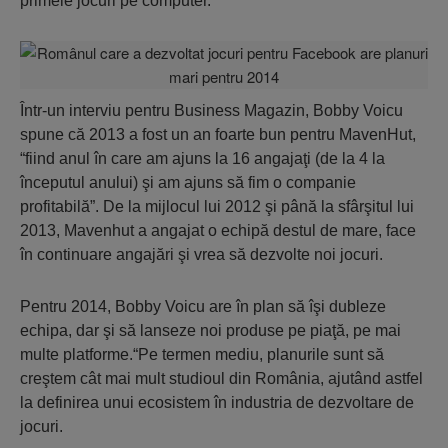
primele jocuri pe computer.
Într-un interviu pentru Business Magazin, Bobby Voicu
spune că 2013 a fost un an foarte bun pentru MavenHut,
“fiind anul în care am ajuns la 16 angajaţi (de la 4 la
începutul anului) şi am ajuns să fim o companie
profitabilă”. De la mijlocul lui 2012 şi până la sfârşitul lui
2013, Mavenhut a angajat o echipă destul de mare, face
în continuare angajări şi vrea să dezvolte noi jocuri.
Pentru 2014, Bobby Voicu are în plan să îşi dubleze
echipa, dar şi să lanseze noi produse pe piaţă, pe mai
multe platforme.“Pe termen mediu, planurile sunt să
creştem cât mai mult studioul din România, ajutând astfel
la definirea unui ecosistem în industria de dezvoltare de
jocuri.