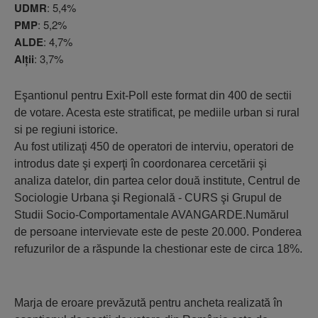
UDMR
: 5,4%
PMP
: 5,2%
ALDE
: 4,7%
Alţii
: 3,7%
Eşantionul pentru Exit-Poll este format din 400 de sectii
de votare. Acesta este stratificat, pe mediile urban si rural
si pe regiuni istorice.
Au fost utilizaţi 450 de operatori de interviu, operatori de
introdus date şi experţi în coordonarea cercetării şi
analiza datelor, din partea celor două institute, Centrul de
Sociologie Urbana şi Regională - CURS şi Grupul de
Studii Socio-Comportamentale AVANGARDE.Numărul
de persoane intervievate este de peste 20.000. Ponderea
refuzurilor de a răspunde la chestionar este de circa 18%.
Marja de eroare prevăzută pentru ancheta realizată în