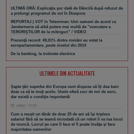
ULTIMĂ ORĂ: Explicaţia şoc dată de Dăncilă după refuzul de
a prelungi programul de vot în Diaspora
REPORTAJ | VOT în Teleorman: Unii oameni de acord ca
Jandarmeria să aibă putere mai multă de ”executare a
TERORIŞTILOR de la mitinguri” / VIDEO
Prezenţă record: 49,01% dintre români au votat la
europarlamentare, peste nivelul din 2014
De la banking, la trotinete electrice
ULTIMELE DIN ACTUALITATE
Şapte ţări superbe din Europa sunt dispuse să îţi dea bani
doar ca să te muţi acolo. Unele oferă zeci de mii de euro,
dar există o condiţie importantă
astăzi, 12:00
Cum a reuşit un tânăr de doar 25 de ani să îşi tripleze
salariul fără să se teamă niciodată că un robot îi va lua locul
de muncă. Lucrul pe care îl face el îl poate învăţa şi face
majoritatea oamenilor