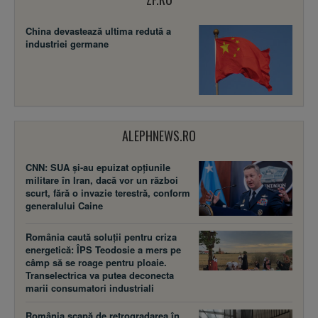
China devastează ultima redută a
industriei germane
ALEPHNEWS.RO
CNN: SUA şi-au epuizat opțiunile
militare în Iran, dacă vor un război
scurt, fără o invazie terestră, conform
generalului Caine
România caută soluții pentru criza
energetică: ÎPS Teodosie a mers pe
câmp să se roage pentru ploaie.
Transelectrica va putea deconecta
marii consumatori industriali
România scapă de retrogradarea în