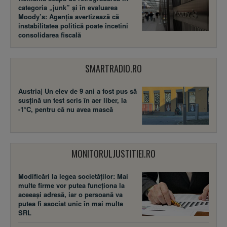
categoria „junk” și în evaluarea
Moody’s: Agenția avertizează că
instabilitatea politică poate încetini
consolidarea fiscală
SMARTRADIO.RO
Austria| Un elev de 9 ani a fost pus să
susţină un test scris în aer liber, la
-1°C, pentru că nu avea mască
MONITORULJUSTITIEI.RO
Modificări la legea societăţilor: Mai
multe firme vor putea funcţiona la
aceeaşi adresă, iar o persoană va
putea fi asociat unic în mai multe
SRL