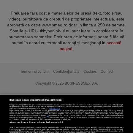
Preluarea fără cost a materialelor de presă (text, foto si/sau
video), purtătoare de drepturi de proprietate intelectuală, este
aprobată de către www.bmag.ro doar în limita a 250 de semne.
Spaţiile şi URL-ul/hyperlink-ul nu sunt luate în considerare în
numerotarea semnelor. Preluarea de informaţii poate fi făcută
numai în acord cu termenii agreaţi şi menţionaţi in
această
pagină
.
Termeni și condiții
Confidențialitate
Cookies
Contact
Copyright © 2025 BUSINESSMEX S.A.
Nouă ne pasă ca datele tale personale să rămână confidențiale
Noi și partenerii noștri
589
stocăm și/sau accesăm informații pe dispozitivul dvs., precum identificatorii cookie unici pentru prelucrarea datelor cu caracter personal. Puteți accepta
sau gestiona preferințele dvs. făcând clic mai jos, respectiv vă puteți opune utilizării unui interes legitim în orice moment pe pagina cu politica de confidențialitate. Aceste alegeri vor
fi raportate partenerilor noștri și nu vă vor afecta navigarea.
Mai multe detalii
Noi si partenerii nostri (retelele de socializare si agentiile de publicitate partenere, precum si furnizorii nostri de servicii de date analitice) prelucram date pentru a permite
website-ului sa functioneze, pentru a personaliza continutul si anunturile publicitare afisate in functie de interesele si/sau profilul dvs., pentru a va oferi functionalitati aferente
retelelor de socializare si pentru a analiza traficul pe website. Beneficiati de drepturile prevazute de art. 15-22 din GDPR in legatura cu prelucrarea datelor cu caracter personal.
Aceste drepturi pot fi exercitate prin modalitatea indicata
aici
. Prin click pe “ACCEPT TOATE”, acceptati folosirea tuturor Tehnologiilor de tip Cookie, care implica inclusiv acceptul
dvs. cu privire la stocarea/accesarea informatiilor de catre Vendor-ii cu care colaboram. Prin click pe “VREAU SA MODIFIC SETARILE INDIVIDUAL” puteti schimba preferintele in
mod individual, mai putin cele legate de cookie strict necesare pentru functionarea website-ului.
Atât noi, cât și partenerii noștri prelucrăm datele pentru a oferi:
Stocarea și/sau accesarea informațiilor de pe un dispozitiv. Măsurarea performanței reclamelor. Utilizarea profilurilor pentru selectarea conținutului personalizat. Dezvoltarea și
îmbunătățirea serviciilor. Crearea profilurilor de conținut personalizat. Utilizarea profilurilor pentru selectarea publicității personalizate. Crearea profilurilor pentru publicitate
personalizată. Măsurarea performanței conținutului. Înțelegerea publicului prin statistici sau combinații de date din surse diferite. Utilizarea datelor limitate pentru a selecta
conținutul. Utilizarea de date limitate pentru a selecta publicitatea. Date precise de geolocație și identificarea prin scanarea dispozitivului.