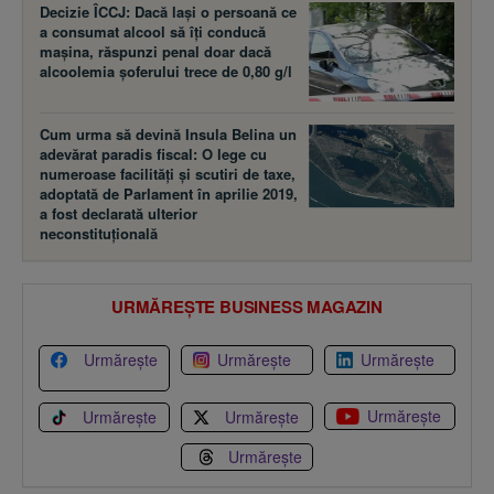
Decizie ÎCCJ: Dacă laşi o persoană ce
a consumat alcool să îţi conducă
maşina, răspunzi penal doar dacă
alcoolemia şoferului trece de 0,80 g/l
Cum urma să devină Insula Belina un
adevărat paradis fiscal: O lege cu
numeroase facilităţi şi scutiri de taxe,
adoptată de Parlament în aprilie 2019,
a fost declarată ulterior
neconstituţională
URMĂREȘTE BUSINESS MAGAZIN
Urmărește
Urmărește
Urmărește
Urmărește
Urmărește
Urmărește
Urmărește