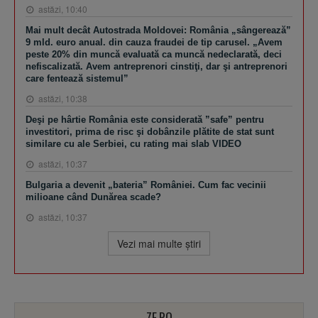
astăzi, 10:40
Mai mult decât Autostrada Moldovei: România „sângerează”
9 mld. euro anual. din cauza fraudei de tip carusel. „Avem
peste 20% din muncă evaluată ca muncă nedeclarată, deci
nefiscalizată. Avem antreprenori cinstiţi, dar şi antreprenori
care fentează sistemul”
astăzi, 10:38
Deşi pe hârtie România este considerată ”safe” pentru
investitori, prima de risc şi dobânzile plătite de stat sunt
similare cu ale Serbiei, cu rating mai slab VIDEO
astăzi, 10:37
Bulgaria a devenit „bateria” României. Cum fac vecinii
milioane când Dunărea scade?
astăzi, 10:37
Vezi mai multe ştiri
ZF.RO